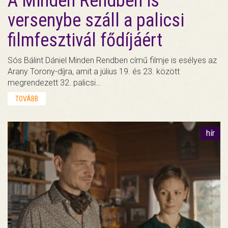
A Minden Rendben is
versenybe száll a palicsi
filmfesztivál fődíjáért
Sós Bálint Dániel Minden Rendben című filmje is esélyes az
Arany Torony-díjra, amit a július 19. és 23. között
megrendezett 32. palicsi…
TOVÁBB
hír