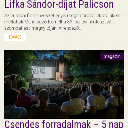
Lifka Sándor-díjat Palicson
Az európai filmművészet egyik meghatározó alkotójaként
méltatták Mundruczó Kornélt a 33. palicsi filmfesztivál
szombat esti megnyitóján. A rendező…
TOVÁBB
magazin
Csendes forradalmak – 5 nap