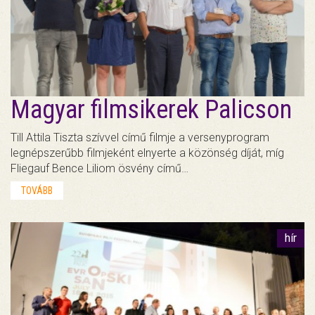
Magyar filmsikerek Palicson
Till Attila Tiszta szívvel című filmje a versenyprogram
legnépszerűbb filmjeként elnyerte a közönség díját, míg
Fliegauf Bence Liliom ösvény című…
TOVÁBB
hír