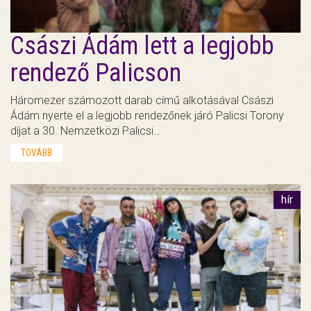
Császi Ádám lett a legjobb
rendező Palicson
Háromezer számozott darab című alkotásával Császi
Ádám nyerte el a legjobb rendezőnek járó Palicsi Torony
díjat a 30. Nemzetközi Palicsi…
TOVÁBB
hír