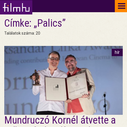
To
na
Címke: „Palics”
Találatok száma: 20
hír
Mundruczó Kornél átvette a