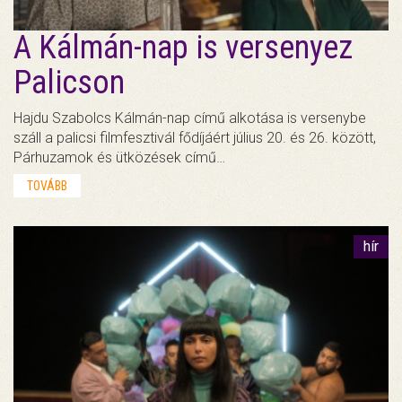
A Kálmán-nap is versenyez
Palicson
Hajdu Szabolcs Kálmán-nap című alkotása is versenybe
száll a palicsi filmfesztivál fődíjáért július 20. és 26. között,
Párhuzamok és ütközések című…
TOVÁBB
hír