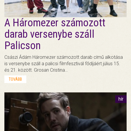
A Háromezer számozott
darab versenybe száll
Palicson
Császi Ádám Háromezer számozott darab című alkotása
is versenybe száll a palicsi filmfesztivál fődíjáért július 15.
és 21. között. Grosan Cristina…
TOVÁBB
hír