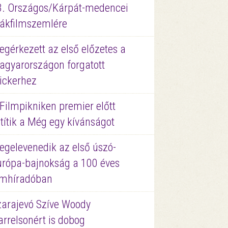
3. Országos/Kárpát-medencei
iákfilmszemlére
gérkezett az első előzetes a
agyarországon forgatott
ickerhez
Filmpikniken premier előtt
títik a Még egy kívánságot
egelevenedik az első úszó-
urópa-bajnokság a 100 éves
ilmhíradóban
zarajevó Szíve Woody
rrelsonért is dobog