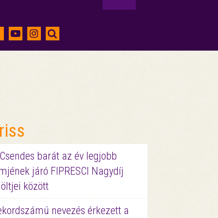
riss
 Csendes barát az év legjobb
lmjének járó FIPRESCI Nagydíj
löltjei között
ekordszámú nevezés érkezett a