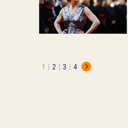
1
|
2
|
3
|
4