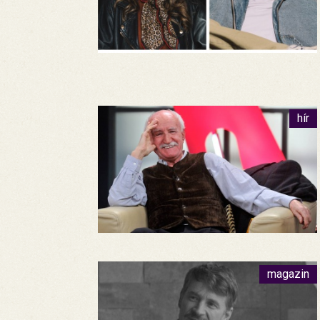
hír
magazin