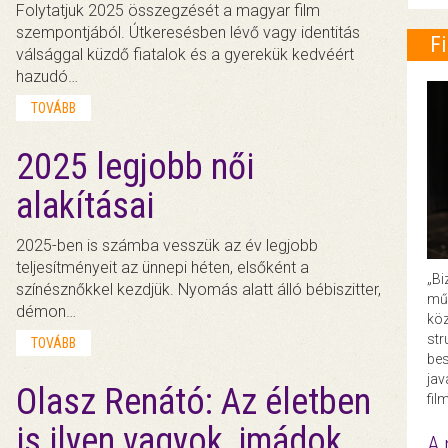
Folytatjuk 2025 összegzését a magyar film
szempontjából. Útkeresésben lévő vagy identitás
F
válsággal küzdő fiatalok és a gyerekük kedvéért
hazudó…
TOVÁBB
2025 legjobb női
alakításai
2025-ben is számba vesszük az év legjobb
teljesítményeit az ünnepi héten, elsőként a
„Bi
színésznőkkel kezdjük. Nyomás alatt álló bébiszitter,
műk
démon…
köz
str
TOVÁBB
bes
ja
Olasz Renátó: Az életben
fil
is ilyen vagyok, imádok
A 