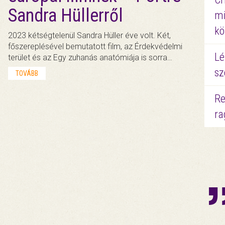
Sandra Hüllerről
mi
kö
2023 kétségtelenül Sandra Hüller éve volt. Két,
főszereplésével bemutatott film, az Érdekvédelmi
Lé
terület és az Egy zuhanás anatómiája is sorra…
sz
TOVÁBB
Re
ra