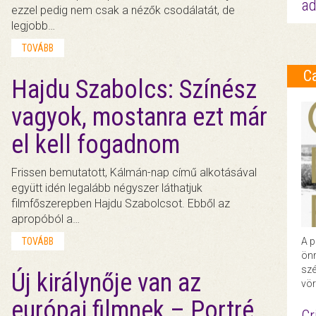
ad
ezzel pedig nem csak a nézők csodálatát, de
legjobb…
TOVÁBB
C
Hajdu Szabolcs: Színész
vagyok, mostanra ezt már
el kell fogadnom
Frissen bemutatott, Kálmán-nap című alkotásával
együtt idén legalább négyszer láthatjuk
filmfőszerepben Hajdu Szabolcsot. Ebből az
apropóból a…
A p
TOVÁBB
önr
szé
Új királynője van az
vör
európai filmnek – Portré
Cr