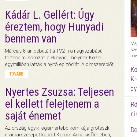
Kádár L. Gellért: Úgy
éreztem, hogy Hunyadi
bennem van
Máj
sze
Március 8-án debütált a TV2-n a nagyszabású
röv
történelmi sorozat, a Hunyadi, melynek Közel
egymillióan látták a nyitó epizódját. A címszereplőt…
Ko
TOVÁBB
Kr
gy
Nyertes Zsuzsa: Teljesen
el kellett felejtenem a
Rö
saját énemet
ni
Az ország egyik legismertebb komikája groteszk
De
drámai szerepet kapott Korom Anna kisfilmjében,