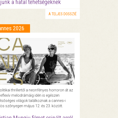
junk a fiatal tehetségeknek
A TELJES DOSSZIÉ
annes 2026
olitikai thrillertől a neonfényes horroron át az
eflexív melodrámáig idén is egészen
lsőséges világok találkoznak a cannes-i
ös szőnyegen május 12. és 23. között.
istian Mungiu filmet csinált arról,