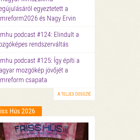
gújulásáról egyeztetett a
lmreform2026 és Nagy Ervin
lmhu podcast #124: Elindult a
zgóképes rendszerváltás
lmhu podcast #125: Így építi a
gyar mozgókép jövőjét a
lmreform csapata
A TELJES DOSSZIÉ
riss Hús 2026