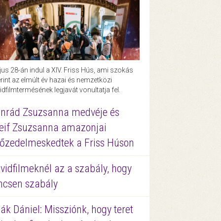
us 28-án indul a XIV. Friss Hús, ami szokás
rint az elmúlt év hazai és nemzetközi
idfilmtermésének legjavát vonultatja fel.
nrád Zsuzsanna medvéje és
eif Zsuzsanna amazonjai
őzedelmeskedtek a Friss Húson
vidfilmeknél az a szabály, hogy
ncsen szabály
ák Dániel: Missziónk, hogy teret