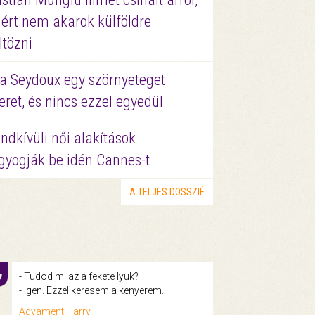
ért nem akarok külföldre
ltözni
a Seydoux egy szörnyeteget
eret, és nincs ezzel egyedül
ndkívüli női alakítások
gyogják be idén Cannes-t
A TELJES DOSSZIÉ
- Tudod mi az a fekete lyuk?
- Igen. Ezzel keresem a kenyerem.
Agyament Harry