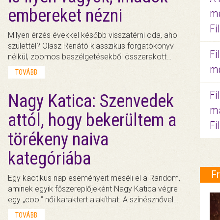
embereket nézni
me
Fi
Milyen érzés évekkel később visszatérni oda, ahol
születtél? Olasz Renátó klasszikus forgatókönyv
Fi
nélkül, zoomos beszélgetésekből összerakott…
mo
TOVÁBB
Fi
Nagy Katica: Szenvedek
ma
attól, hogy bekerültem a
Fi
törékeny naiva
kategóriába
F
Egy kaotikus nap eseményeit meséli el a Random,
aminek egyik főszereplőjeként Nagy Katica végre
egy „cool” női karaktert alakíthat. A színésznővel…
TOVÁBB