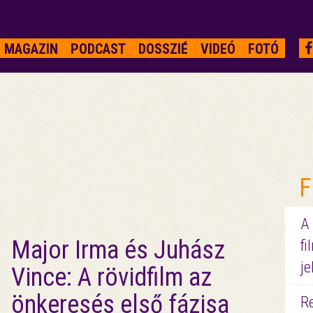
MAGAZIN
PODCAST
DOSSZIÉ
VIDEÓ
FOTÓ
F
A
Major Irma és Juhász
fi
je
Vince: A rövidfilm az
önkeresés első fázisa
R