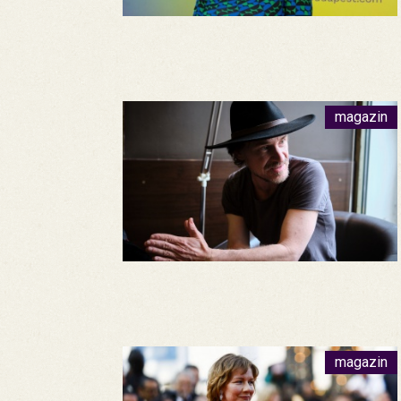
magazin
magazin