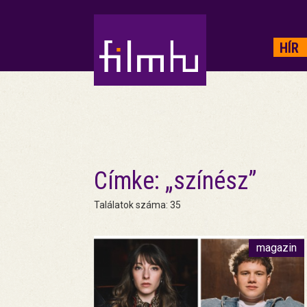
HIRDETÉS
HÍR
Címke: „színész”
Találatok száma: 35
magazin