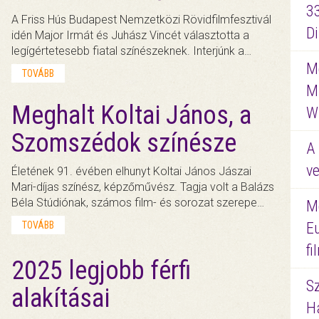
3
A Friss Hús Budapest Nemzetközi Rövidfilmfesztivál
D
idén Major Irmát és Juhász Vincét választotta a
legígértetesebb fiatal színészeknek. Interjúnk a…
Me
TOVÁBB
M
Meghalt Koltai János, a
W
Szomszédok színésze
A 
ve
Életének 91. évében elhunyt Koltai János Jászai
Mari-díjas színész, képzőművész. Tagja volt a Balázs
Béla Stúdiónak, számos film- és sorozat szerepe…
M
TOVÁBB
E
f
2025 legjobb férfi
S
alakításai
Ha