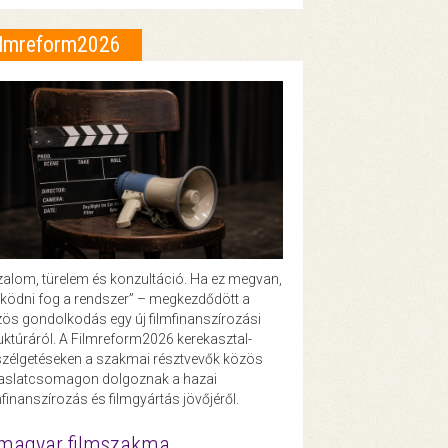
ilmreform2026
zalom, türelem és konzultáció. Ha ez megvan,
ödni fog a rendszer” – megkezdődött a
ös gondolkodás egy új filmfinanszírozási
uktúráról. A Filmreform2026 kerekasztal-
zélgetéseken a szakmai résztvevők közös
vaslatcsomagon dolgoznak a hazai
mfinanszírozás és filmgyártás jövőjéről.
magyar filmszakma