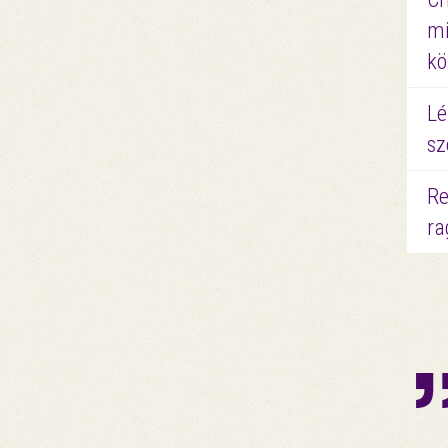
mi
kö
Lé
sz
Re
ra