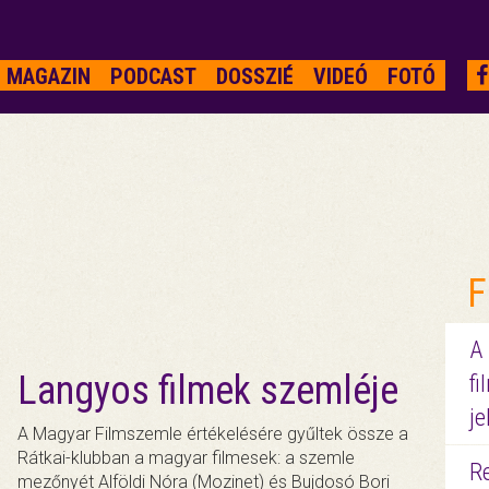
MAGAZIN
PODCAST
DOSSZIÉ
VIDEÓ
FOTÓ
F
A
Langyos filmek szemléje
fi
je
A Magyar Filmszemle értékelésére gyűltek össze a
Rátkai-klubban a magyar filmesek: a szemle
R
mezőnyét Alföldi Nóra (Mozinet) és Bujdosó Bori