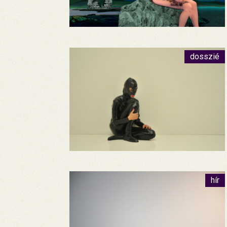
dosszié
hír