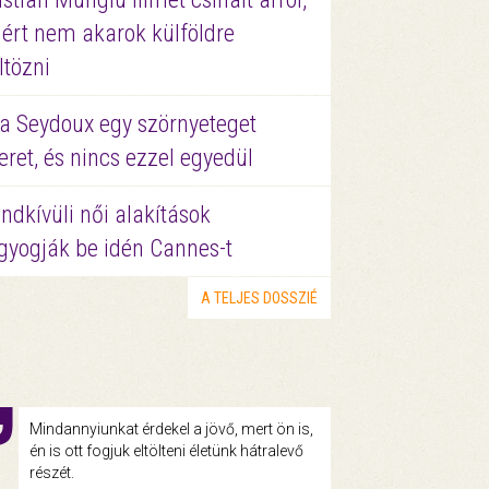
ért nem akarok külföldre
ltözni
a Seydoux egy szörnyeteget
eret, és nincs ezzel egyedül
ndkívüli női alakítások
gyogják be idén Cannes-t
A TELJES DOSSZIÉ
Mindannyiunkat érdekel a jövő, mert ön is,
én is ott fogjuk eltölteni életünk hátralevő
részét.