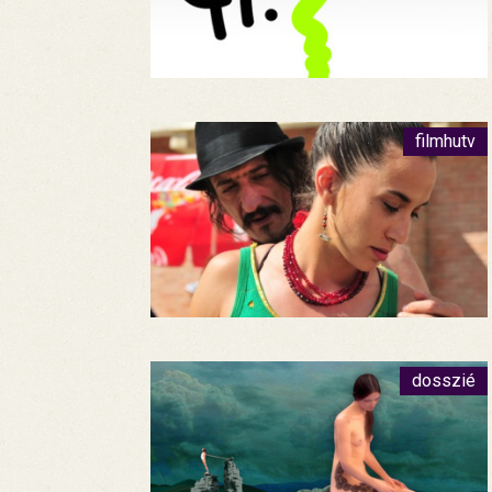
filmhutv
dosszié