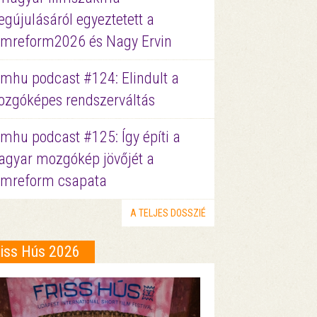
gújulásáról egyeztetett a
lmreform2026 és Nagy Ervin
lmhu podcast #124: Elindult a
zgóképes rendszerváltás
lmhu podcast #125: Így építi a
gyar mozgókép jövőjét a
lmreform csapata
A TELJES DOSSZIÉ
riss Hús 2026