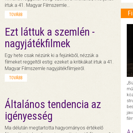
írtuk a 41. Magyar Filmszemle…
F
TOVÁBB
Ezt láttuk a szemlén -
nagyjátékfilmek
Egy hete csak nézünk ki a fejünkből, nézzük a
filmeket reggeltől estig: ezeket a kritikákat írtuk a 41.
Magyar Filmszemle nagyjátékfilmjeiről.
TOVÁBB
„Bi
műk
köz
Általános tendencia az
str
bes
igényesség
ja
fil
Ma délután megtartotta hagyományos értékelő
A 