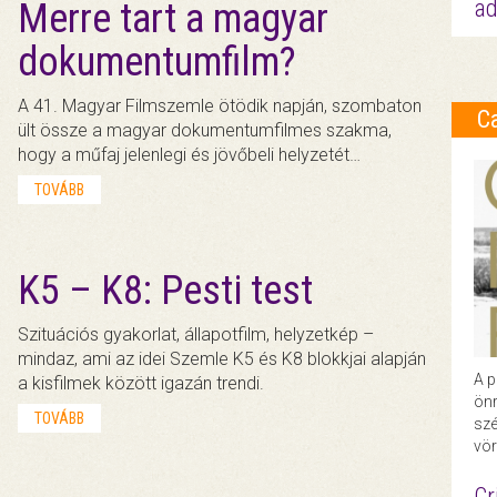
ad
Merre tart a magyar
dokumentumfilm?
A 41. Magyar Filmszemle ötödik napján, szombaton
C
ült össze a magyar dokumentumfilmes szakma,
hogy a műfaj jelenlegi és jövőbeli helyzetét…
TOVÁBB
K5 – K8: Pesti test
Szituációs gyakorlat, állapotfilm, helyzetkép –
mindaz, ami az idei Szemle K5 és K8 blokkjai alapján
A p
a kisfilmek között igazán trendi.
önr
TOVÁBB
szé
vör
Cr