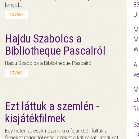
3
[origo]…
D
TOVÁBB
Me
Hajdu Szabolcs a
M
Bibliotheque Pascalról
W
Hajdu Szabolcs a Bibliotheque Pascalról
A 
TOVÁBB
ve
M
E
Ezt láttuk a szemlén -
f
kisjátékfilmek
S
Egy héten át csak nézünk ki a fejünkből, faltuk a
Ha
filmeket reggeltől estig: ezeket a kritikákat, interjúkat