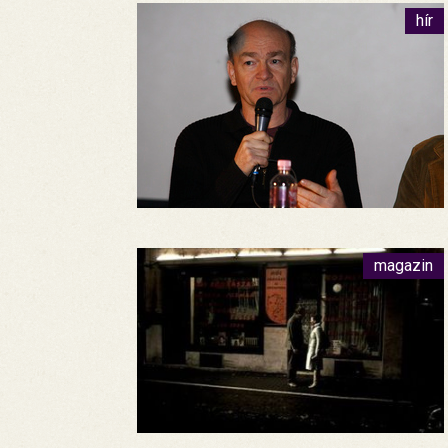
hír
magazin