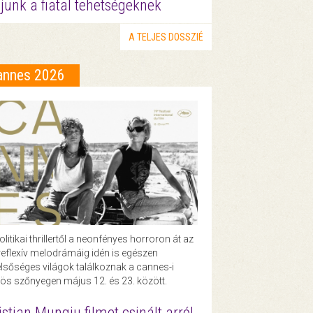
junk a fiatal tehetségeknek
A TELJES DOSSZIÉ
annes 2026
olitikai thrillertől a neonfényes horroron át az
eflexív melodrámáig idén is egészen
lsőséges világok találkoznak a cannes-i
ös szőnyegen május 12. és 23. között.
istian Mungiu filmet csinált arról,