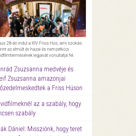
us 28-án indul a XIV. Friss Hús, ami szokás
rint az elmúlt év hazai és nemzetközi
idfilmtermésének legjavát vonultatja fel.
nrád Zsuzsanna medvéje és
eif Zsuzsanna amazonjai
őzedelmeskedtek a Friss Húson
vidfilmeknél az a szabály, hogy
ncsen szabály
ák Dániel: Missziónk, hogy teret