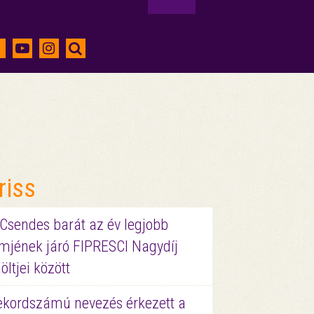
riss
 Csendes barát az év legjobb
lmjének járó FIPRESCI Nagydíj
löltjei között
ekordszámú nevezés érkezett a