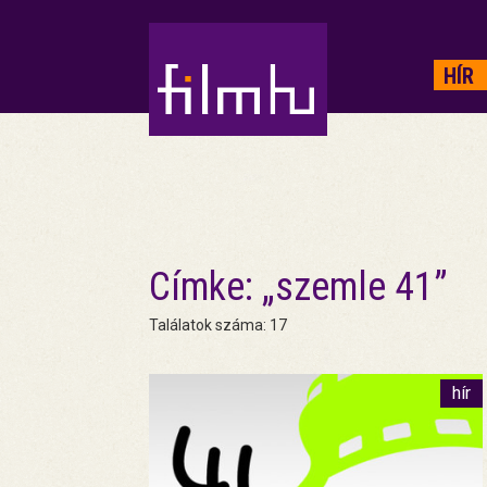
HIRDETÉS
HÍR
Címke: „szemle 41”
Találatok száma: 17
hír