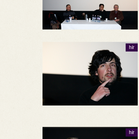
hír
hír