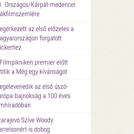
3. Országos/Kárpát-medencei
iákfilmszemlére
gérkezett az első előzetes a
agyarországon forgatott
ickerhez
Filmpikniken premier előtt
títik a Még egy kívánságot
egelevenedik az első úszó-
urópa-bajnokság a 100 éves
ilmhíradóban
zarajevó Szíve Woody
rrelsonért is dobog