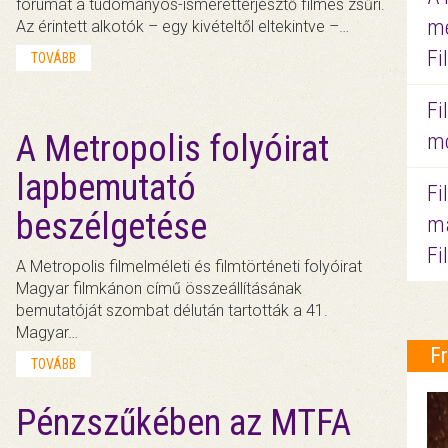
fórumát a tudományos-ismeretterjesztő filmes zsűri.
me
Az érintett alkotók – egy kivételtől eltekintve –…
Fi
TOVÁBB
Fi
A Metropolis folyóirat
mo
lapbemutató
Fi
beszélgetése
ma
Fi
A Metropolis filmelméleti és filmtörténeti folyóirat
Magyar filmkánon című összeállításának
bemutatóját szombat délután tartották a 41.
Magyar…
F
TOVÁBB
Pénzszűkében az MTFA