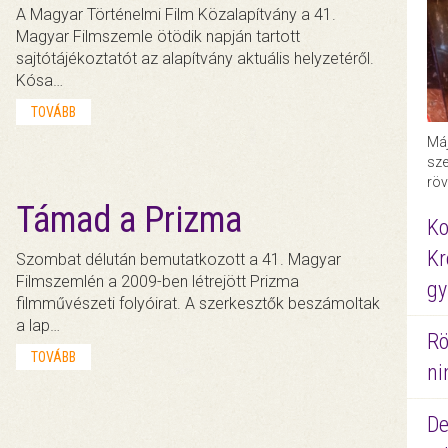
A Magyar Történelmi Film Közalapítvány a 41.
Magyar Filmszemle ötödik napján tartott
sajtótájékoztatót az alapítvány aktuális helyzetéről.
Kósa…
TOVÁBB
Máj
sze
röv
Támad a Prizma
Ko
Kr
Szombat délután bemutatkozott a 41. Magyar
Filmszemlén a 2009-ben létrejött Prizma
gy
filmművészeti folyóirat. A szerkesztők beszámoltak
a lap…
Rö
TOVÁBB
ni
De