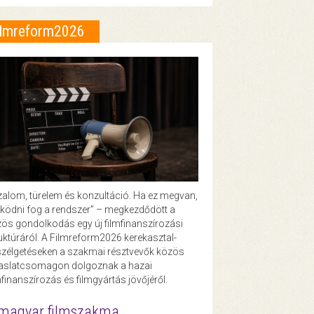
ilmreform2026
zalom, türelem és konzultáció. Ha ez megvan,
ödni fog a rendszer” – megkezdődött a
ös gondolkodás egy új filmfinanszírozási
uktúráról. A Filmreform2026 kerekasztal-
zélgetéseken a szakmai résztvevők közös
vaslatcsomagon dolgoznak a hazai
mfinanszírozás és filmgyártás jövőjéről.
magyar filmszakma