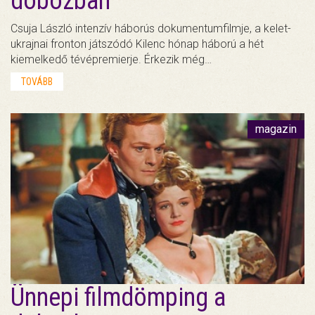
dobozban
Csuja László intenzív háborús dokumentumfilmje, a kelet-
ukrajnai fronton játszódó Kilenc hónap háború a hét
kiemelkedő tévépremierje. Érkezik még…
TOVÁBB
magazin
Ünnepi filmdömping a