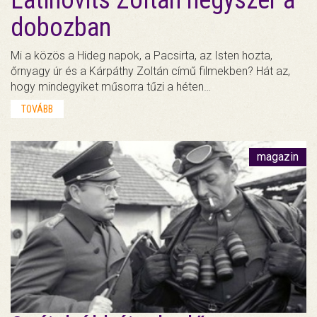
Latinovits Zoltán négyszer a
dobozban
Mi a közös a Hideg napok, a Pacsirta, az Isten hozta,
őrnyagy úr és a Kárpáthy Zoltán című filmekben? Hát az,
hogy mindegyiket műsorra tűzi a héten…
TOVÁBB
magazin