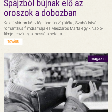
Spájzból bújnak elő az
oroszok a dobozban
Keleti Márton két világháborús vígjátéka, Szabó István
romantikus filmdrámája és Mészáros Márta egyik Napló-
filmje teszik izgalmassá a hetet a…
TOVÁBB
magazin