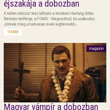
éjszakája a dobozban
A héten először lesz látható a tévében Hartung Attila
féktelen tinifilmje, a FOMO - Megosztod, és uralkodsz.
Jönnek még a hatvanas évek leghíresebb…
TOVÁBB
magazin
Magyar vámpír a dobozban