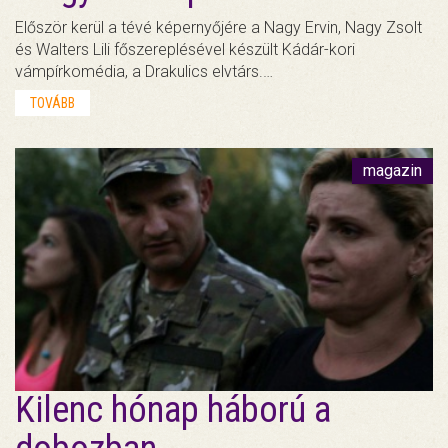
Először kerül a tévé képernyőjére a Nagy Ervin, Nagy Zsolt
és Walters Lili főszereplésével készült Kádár-kori
vámpírkomédia, a Drakulics elvtárs.…
TOVÁBB
magazin
Kilenc hónap háború a