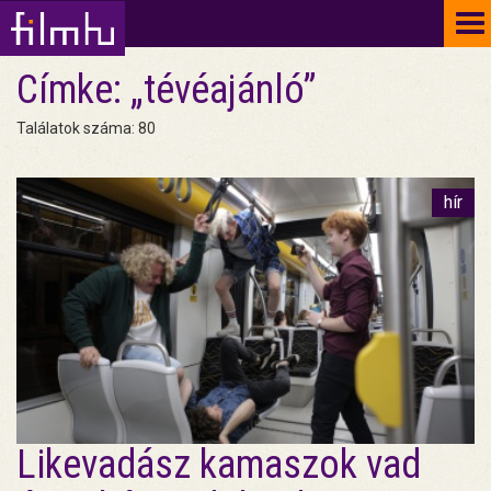
To
na
Címke: „tévéajánló”
Találatok száma: 80
hír
Likevadász kamaszok vad