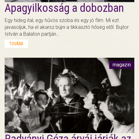
Apagyilkosság a dobozban
Egy hideg ital, egy hűvös szoba és egy jó film. Mi ezt
javasoljuk, ha el akarsz bújni a tikkasztó hőség elől. Bujtor
István a Balaton partján…
TOVÁBB
magazin
Radványi Géza árvái járják az