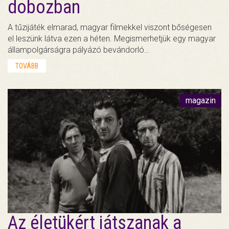
dobozban
A tűzijáték elmarad, magyar filmekkel viszont bőségesen
el leszünk látva ezen a héten. Megismerhetjük egy magyar
állampolgárságra pályázó bevándorló…
TOVÁBB
magazin
Az életükért játszanak a