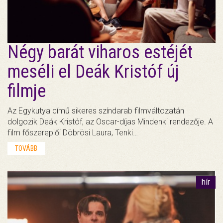
Négy barát viharos estéjét
meséli el Deák Kristóf új
filmje
Az Egykutya című sikeres színdarab filmváltozatán
dolgozik Deák Kristóf, az Oscar-díjas Mindenki rendezője. A
film főszereplői Döbrösi Laura, Tenki…
TOVÁBB
hír