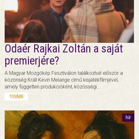
Odaér Rajkai Zoltán a saját
premierjére?
A Magyar Mozgókép Fesztiválon találkozhat először a
közönség Králl Kevin Melange című kisjátékfilmjével,
amely független produkcióként, közösségi…
TOVÁBB
hír