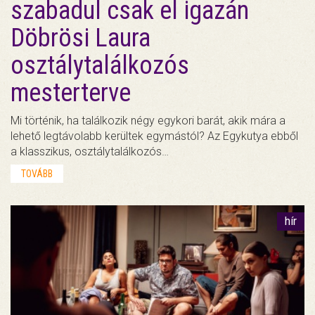
szabadul csak el igazán
Döbrösi Laura
osztálytalálkozós
mesterterve
Mi történik, ha találkozik négy egykori barát, akik mára a
lehető legtávolabb kerültek egymástól? Az Egykutya ebből
a klasszikus, osztálytalálkozós…
TOVÁBB
hír