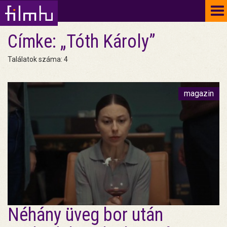
To
na
Címke: „Tóth Károly”
Találatok száma: 4
magazin
Néhány üveg bor után