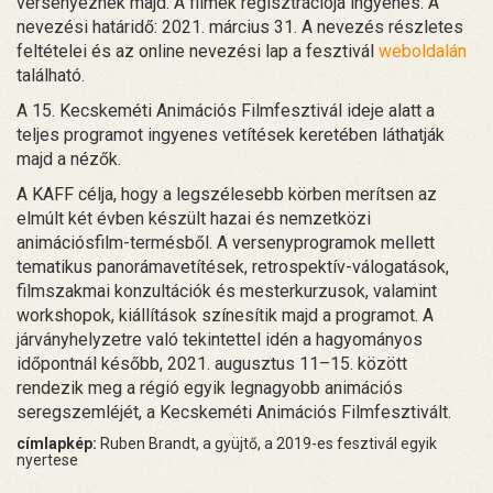
versenyeznek majd. A filmek regisztrációja ingyenes. A
nevezési határidő: 2021. március 31. A nevezés részletes
feltételei és az online nevezési lap a fesztivál
weboldalán
található.
A 15. Kecskeméti Animációs Filmfesztivál ideje alatt a
teljes programot ingyenes vetítések keretében láthatják
majd a nézők.
A KAFF célja, hogy a legszélesebb körben merítsen az
elmúlt két évben készült hazai és nemzetközi
animációsfilm-termésből. A versenyprogramok mellett
tematikus panorámavetítések, retrospektív-válogatások,
filmszakmai konzultációk és mesterkurzusok, valamint
workshopok, kiállítások színesítik majd a programot. A
járványhelyzetre való tekintettel idén a hagyományos
időpontnál később, 2021. augusztus 11–15. között
rendezik meg a régió egyik legnagyobb animációs
seregszemléjét, a Kecskeméti Animációs Filmfesztivált.
címlapkép:
Ruben Brandt, a gyüjtő, a 2019-es fesztivál egyik
nyertese