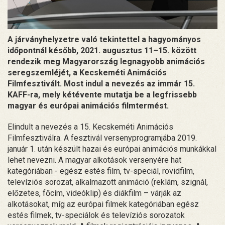
A járványhelyzetre való tekintettel a hagyományos
időpontnál később, 2021. augusztus 11–15. között
rendezik meg Magyarország legnagyobb animációs
seregszemléjét, a Kecskeméti Animációs
Filmfesztivált. Most indul a nevezés az immár 15.
KAFF-ra, mely kétévente mutatja be a legfrissebb
magyar és európai animációs filmtermést.
Elindult a nevezés a 15. Kecskeméti Animációs
Filmfesztiválra. A fesztivál versenyprogramjába 2019.
január 1. után készült hazai és európai animációs munkákkal
lehet nevezni. A magyar alkotások versenyére hat
kategóriában - egész estés film, tv-speciál, rövidfilm,
televíziós sorozat, alkalmazott animáció (reklám, szignál,
előzetes, főcím, videóklip) és diákfilm – várják az
alkotásokat, míg az európai filmek kategóriában egész
estés filmek, tv-speciálok és televíziós sorozatok