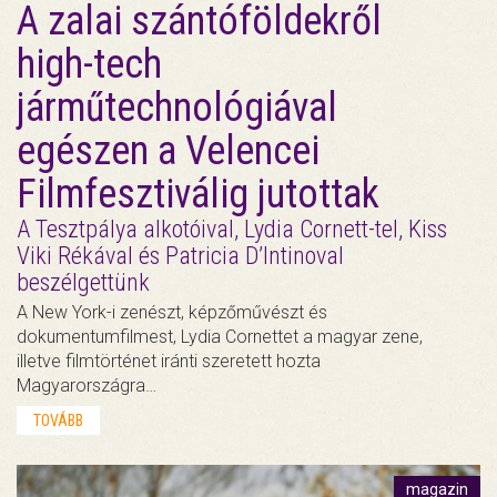
A zalai szántóföldekről
high-tech
járműtechnológiával
egészen a Velencei
Filmfesztiválig jutottak
A Tesztpálya alkotóival, Lydia Cornett-tel, Kiss
Viki Rékával és Patricia D’Intinoval
beszélgettünk
A New York-i zenészt, képzőművészt és
dokumentumfilmest, Lydia Cornettet a magyar zene,
illetve filmtörténet iránti szeretett hozta
Magyarországra…
TOVÁBB
magazin