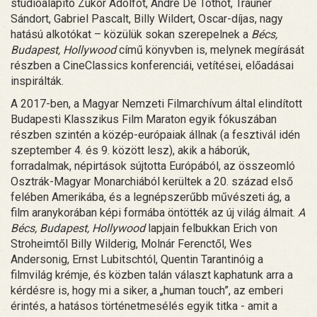
stúdióalapító Zukor Adolfot, André De Tothot, Trauner
Sándort, Gabriel Pascalt, Billy Wildert, Oscar-díjas, nagy
hatású alkotókat – közülük sokan szerepelnek a
Bécs,
Budapest, Hollywood
című könyvben is, melynek megírását
részben a CineClassics konferenciái, vetítései, előadásai
inspirálták.
A 2017-ben, a Magyar Nemzeti Filmarchívum által elindított
Budapesti Klasszikus Film Maraton egyik fókuszában
részben szintén a közép-európaiak állnak (a fesztivál idén
szeptember 4. és 9. között lesz), akik a háborúk,
forradalmak, népirtások sújtotta Európából, az összeomló
Osztrák-Magyar Monarchiából kerültek a 20. század első
felében Amerikába, és a legnépszerűbb művészeti ág, a
film aranykorában képi formába öntötték az új világ álmait.
A
Bécs, Budapest, Hollywood
lapjain felbukkan Erich von
Stroheimtől Billy Wilderig, Molnár Ferenctől, Wes
Andersonig, Ernst Lubitschtól, Quentin Tarantinóig a
filmvilág krémje, és közben talán választ kaphatunk arra a
kérdésre is, hogy mi a siker, a „human touch”, az emberi
érintés, a hatásos történetmesélés egyik titka - amit a