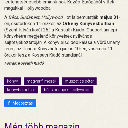
legtehetségesebb emigránsok Közép-Európából vittek
magukkal Hollywoodba.
A
Bécs, Budapest, Hollywood
–ot is bemutatják
május 31
-
én, csütörtökön 11 órakor, az
Örkény Könyvesboltban
(Szent István körút 26.) a Kossuth Kiadói Csoport ünnepi
könyvhétre megjelenő könyveinek nyilvános
sajtótájékoztatóján. A könyv első dedikálása a Vörösmarty
téren, az Ünnepi Könyvhéten június 10-én, vasárnap 11
órakor lesz a Kossuth Kiadó standjánál.
Forrás: Kossuth Kiadó
könyv
magyar filmesek
muszatics péter
könyvbemutató
bécs budapest hollywood
Megosztás
Még több magazin