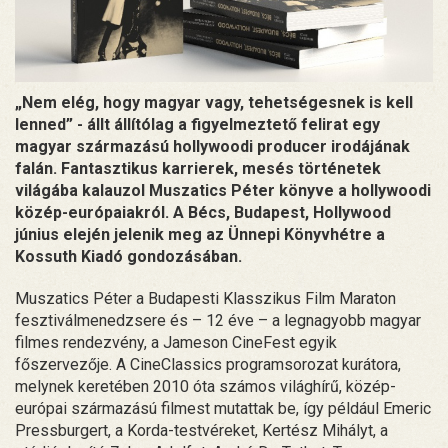
„Nem elég, hogy magyar vagy, tehetségesnek is kell
lenned” - állt állítólag a figyelmeztető felirat egy
magyar származású hollywoodi producer irodájának
falán. Fantasztikus karrierek, mesés történetek
világába kalauzol Muszatics Péter könyve a hollywoodi
közép-európaiakról. A Bécs, Budapest, Hollywood
június elején jelenik meg az Ünnepi Könyvhétre a
Kossuth Kiadó gondozásában.
Muszatics Péter a Budapesti Klasszikus Film Maraton
fesztiválmenedzsere és – 12 éve – a legnagyobb magyar
filmes rendezvény, a Jameson CineFest egyik
főszervezője. A CineClassics programsorozat kurátora,
melynek keretében 2010 óta számos világhírű, közép-
európai származású filmest mutattak be, így például Emeric
Pressburgert, a Korda-testvéreket, Kertész Mihályt, a