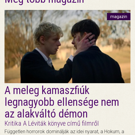
magazin
A meleg kamaszfiúk
legnagyobb ellensége nem
az alakváltó démon
Kritika A Léviták könyve című filmről
Független horrorok dominálják az idei nyarat, a Hokum, a