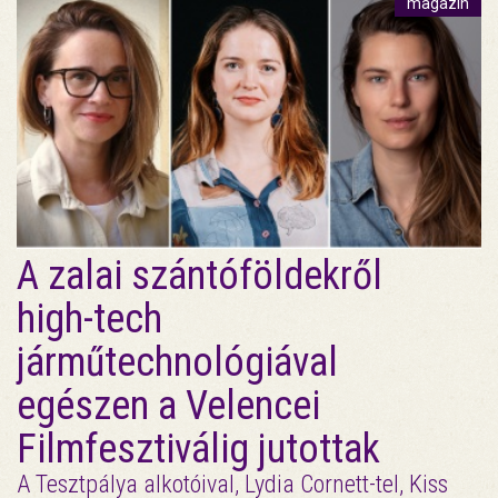
magazin
A zalai szántóföldekről
high-tech
járműtechnológiával
egészen a Velencei
Filmfesztiválig jutottak
A Tesztpálya alkotóival, Lydia Cornett-tel, Kiss