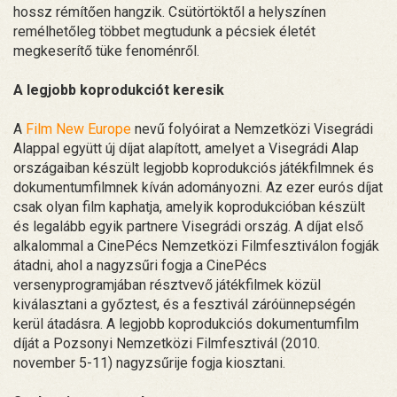
hossz rémítően hangzik. Csütörtöktől a helyszínen
remélhetőleg többet megtudunk a pécsiek életét
megkeserítő tüke fenoménről.
A legjobb koprodukciót keresik
A
Film New Europe
nevű folyóirat a Nemzetközi Visegrádi
Alappal együtt új díjat alapított, amelyet a Visegrádi Alap
országaiban készült legjobb koprodukciós játékfilmnek és
dokumentumfilmnek kíván adományozni. Az ezer eurós díjat
csak olyan film kaphatja, amelyik koprodukcióban készült
és legalább egyik partnere Visegrádi ország. A díjat első
alkalommal a CinePécs Nemzetközi Filmfesztiválon fogják
átadni, ahol a nagyzsűri fogja a CinePécs
versenyprogramjában résztvevő játékfilmek közül
kiválasztani a győztest, és a fesztivál záróünnepségén
kerül átadásra. A legjobb koprodukciós dokumentumfilm
díját a Pozsonyi Nemzetközi Filmfesztivál (2010.
november 5-11) nagyzsűrije fogja kiosztani.