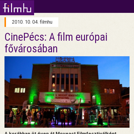
2010. 10. 04. filmhu
CinePécs: A film európai
fővárosában
A korábban öt éven át Moveast Filmfesztiválként