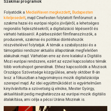
Szakmai programok
Folyatódik a
MediaWaven megkezdett
,
Budapesten
kiteljesedett
, majd Cinefesten folytatott fimfórumot: a
szakma hazai és európai régiós jövőjéről, a lehetséges
regionális fejlesztésekről, a digitalizáció lépéseiről és
várható hatásairól. A párbeszédet filmfinanszírozók, a
producerek, szakmai és politikai döntéshozók
részvételével folytatjuk. A témák a szabályozási és a
támogatási rendszer aktuális állapotának megfelelően
alakulnak majd. Várhatóan erre az évre kialakul a Digitális
Mozi európai rendszere, ezért az ezzel kapcsolatos témák
több workshopot generálnak. Ehhez kapcsolódik a Mozisok
Országos Szövetsége közgyűlése, amely október 8-án
lesz: a fókuszban a hagyományos mozik digitalizációja
szerepel majd. Az idei együttműködést is egyértelműen
kinyilvánította a szövetség új elnöke, Mester György,
aktualitását pedig meghatározza az európai mozik digitális
átalakítása, ami célja a pécsi Uránia Mozinak is.