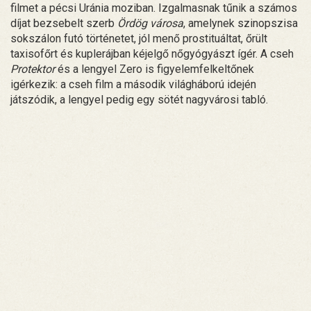
filmet a pécsi Uránia moziban. Izgalmasnak tűnik a számos
díjat bezsebelt szerb
Ördög városa
, amelynek szinopszisa
sokszálon futó történetet, jól menő prostituáltat, őrült
taxisofőrt és kuplerájban kéjelgő nőgyógyászt ígér. A cseh
Protektor
és a lengyel Zero is figyelemfelkeltőnek
igérkezik: a cseh film a második világháború idején
játszódik, a lengyel pedig egy sötét nagyvárosi tabló.