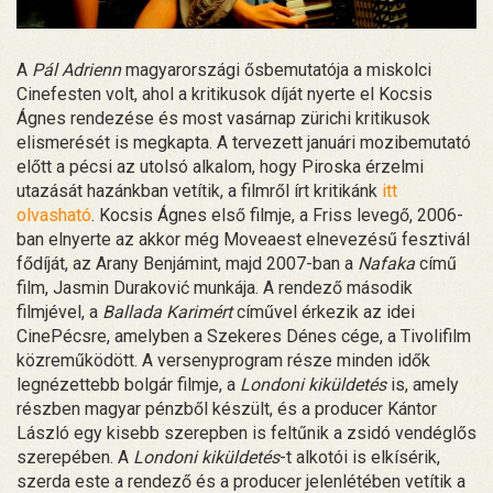
A
Pál Adrienn
magyarországi ősbemutatója a miskolci
Cinefesten volt, ahol a kritikusok díját nyerte el Kocsis
Ágnes rendezése és most vasárnap zürichi kritikusok
elismerését is megkapta. A tervezett januári mozibemutató
előtt a pécsi az utolsó alkalom, hogy Piroska érzelmi
utazását hazánkban vetítik, a filmről írt kritikánk
itt
olvasható
. Kocsis Ágnes első filmje, a Friss levegő, 2006-
ban elnyerte az akkor még Moveaest elnevezésű fesztivál
fődíját, az Arany Benjámint, majd 2007-ban a
Nafaka
című
film, Jasmin Duraković munkája. A rendező második
filmjével, a
Ballada Karimért
cíművel érkezik az idei
CinePécsre, amelyben a Szekeres Dénes cége, a Tivolifilm
közreműködött. A versenyprogram része minden idők
legnézettebb bolgár filmje, a
Londoni kiküldetés
is, amely
részben magyar pénzből készült, és a producer Kántor
László egy kisebb szerepben is feltűnik a zsidó vendéglős
szerepében. A
Londoni kiküldetés
-t alkotói is elkísérik,
szerda este a rendező és a producer jelenlétében vetítik a