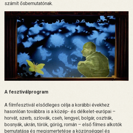
számít ősbemutatónak.
A fesztiválprogram
A filmfesztivál elsődleges célja a korábbi évekhez
hasonlóan továbbra is a közép- és délkelet-európai –
horvát, szerb, szlovák, cseh, lengyel, bolgár, osztrák,
bosnyák, ukrán, török, görög, román – első filmes alkotók
bemutatása és megismertetése a közönséggel és