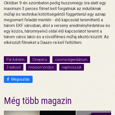
Október 9-én szombaton pedig huszonnégy óra alatt egy
maximum 3 perces filmet kell forgatniuk az indulóknak
műfaji és technikai kötöttségektől függetlenül egy aznap
megismert feladat mentén - élő kapcsolat teremthető a
három EKF városban, ahol a verseny eredményhirdetése és
egy közös, háromnyelvű oldal élő kapcsolatot teremt a
három város lakói és a rövidfilmes műfaj alkotói között. Az
elkészült filmeket a Daazo-ra kell feltölteni.
Pál Adrienn
Cinepécs
csoma legendárium
3 esküvő
mission london
naphosszat
Megosztás
Még több magazin