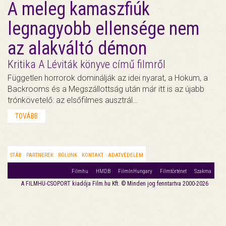
A meleg kamaszfiúk
legnagyobb ellensége nem
az alakváltó démon
Kritika A Léviták könyve című filmről
Független horrorok dominálják az idei nyarat, a Hokum, a
Backrooms és a Megszállottság után már itt is az újabb
trónkövetelő: az elsőfilmes ausztrál…
TOVÁBB
STÁB
PARTNEREK
RÓLUNK
KONTAKT
ADATVÉDELEM
Filmhu
HMDB
FilmInHungary
Filmtörténet
Szakma
A FILMHU-CSOPORT kiadója Film.hu Kft. © Minden jog fenntartva 2000-2026