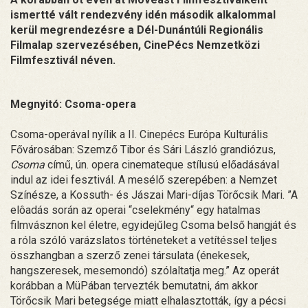
ismertté vált rendezvény idén második alkalommal
kerül megrendezésre a Dél-Dunántúli Regionális
Filmalap szervezésében, CinePécs Nemzetközi
Filmfesztivál néven.
Megnyitó: Csoma-opera
Csoma-operával nyílik a II. Cinepécs Európa Kulturális
Fővárosában: Szemző Tibor és Sári László grandiózus,
Csoma
című, ún. opera cinemateque stílusú előadásával
indul az idei fesztivál. A mesélő szerepében: a Nemzet
Színésze, a Kossuth- és Jászai Mari-díjas Törőcsik Mari. ”A
elôadás során az operai “cselekmény“ egy hatalmas
filmvásznon kel életre, egyidejűleg Csoma belső hangját és
a róla szóló varázslatos történeteket a vetítéssel teljes
összhangban a szerző zenei társulata (énekesek,
hangszeresek, mesemondó) szólaltatja meg.” Az operát
korábban a MüPában tervezték bemutatni, ám akkor
Törőcsik Mari betegsége miatt elhalasztották, így a pécsi