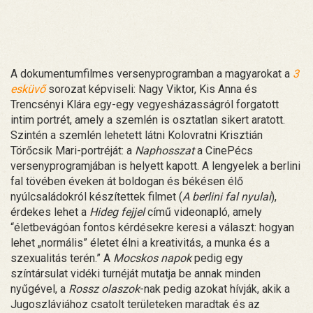
A dokumentumfilmes versenyprogramban a magyarokat a
3
esküvő
sorozat képviseli: Nagy Viktor, Kis Anna és
Trencsényi Klára egy-egy vegyesházasságról forgatott
intim portrét, amely a szemlén is osztatlan sikert aratott.
Szintén a szemlén lehetett látni Kolovratni Krisztián
Törőcsik Mari-portréját: a
Naphosszat
a CinePécs
versenyprogramjában is helyett kapott. A lengyelek a berlini
fal tövében éveken át boldogan és békésen élő
nyúlcsaládokról készítettek filmet (
A berlini fal nyulai
),
érdekes lehet a
Hideg fejjel
című videonapló, amely
“életbevágóan fontos kérdésekre keresi a választ: hogyan
lehet „normális” életet élni a kreativitás, a munka és a
szexualitás terén.” A
Mocskos napok
pedig egy
színtársulat vidéki turnéját mutatja be annak minden
nyűgével, a
Rossz olaszok
-nak pedig azokat hívják, akik a
Jugoszláviához csatolt területeken maradtak és az