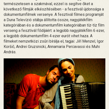
természetesen a szakmával, ezzel is segítve őket a
következő filmjük elkészítésében - a fesztivál újdonsága a
dokumentumfilmek versenye. A fesztivál filmes programját
a Duna Televízió stábja állította össze, nagyjátékfilm
kategóriában és a dokumentumfilm kategóriában tíz-tíz film
verseng a fesztivál fődíjáért: a legjobb nagyjátékfilm 6 ezer,
a legjobb dokumentumfilm 4 ezer eurót vihet haza. A
filmeket nemzetközi zsűri bírálja el, tagjai: Jiří Menzel, Igor
Koršič, Andrei Gruzsnicki, Annamaria Percavassi és Muhi
András.