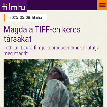
To
na
2025. 05. 08. filmhu
Magda a TIFF-en keres
társakat
Tóth Lili Laura filmje koproducereknek mutatja
meg magát