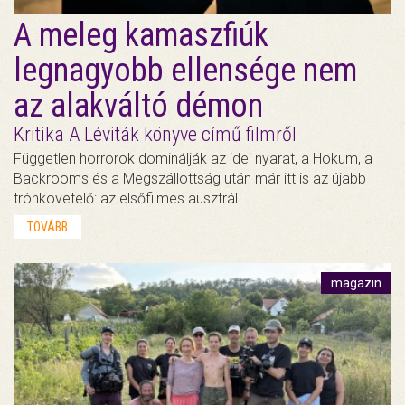
A meleg kamaszfiúk
legnagyobb ellensége nem
az alakváltó démon
Kritika A Léviták könyve című filmről
Független horrorok dominálják az idei nyarat, a Hokum, a
Backrooms és a Megszállottság után már itt is az újabb
trónkövetelő: az elsőfilmes ausztrál…
TOVÁBB
magazin