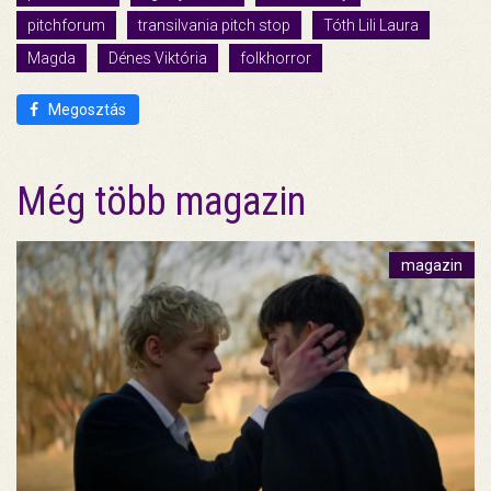
pitchforum
transilvania pitch stop
Tóth Lili Laura
Magda
Dénes Viktória
folkhorror
Megosztás
Még több magazin
magazin