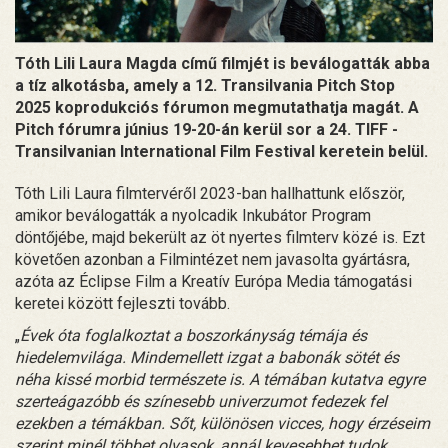
Tóth Lili Laura Magda című filmjét is beválogatták abba
a tíz alkotásba, amely a 12. Transilvania Pitch Stop
2025 koprodukciós fórumon megmutathatja magát. A
Pitch fórumra június 19-20-án kerül sor a 24. TIFF -
Transilvanian International Film Festival keretein belül.
Tóth Lili Laura filmtervéről 2023-ban hallhattunk először,
amikor beválogatták a nyolcadik Inkubátor Program
döntőjébe, majd bekerült az öt nyertes filmterv közé is. Ezt
követően azonban a Filmintézet nem javasolta gyártásra,
azóta az Éclipse Film a Kreatív Európa Media támogatási
keretei között fejleszti tovább.
„
Évek óta foglalkoztat a boszorkányság témája és
hiedelemvilága. Mindemellett izgat a babonák sötét és
néha kissé morbid természete is. A témában kutatva egyre
szerteágazóbb és színesebb univerzumot fedezek fel
ezekben a témákban. Sőt, különösen vicces, hogy érzéseim
szerint minél többet olvasok, annál kevesebbet tudok.