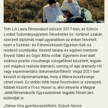
Tóth Lili Laura filmrendező először 2017-ben, az Eötvös
Loránd Tudományegyetem filmelmélet és -történet szakán
szerzett diplomát, majd ugyanebben az évben felvételt
nyert a Színház- és Filmművészeti Egyetem 6x6-os
rendező osztályába. Vezető tanárai és egyben mentorai
Enyedi Ildikó és Gigor Attila voltak. Egyetemi évei alatt
számos pozitív visszhangú vizsgafilmet készített, legyen
szó mágikus realista drámáról, coming of age dramedy-ről
vagy experimentális dokumentumfilmről. Végül 2021-ben
készült el diplomamunkája, mely a Mama büszkesége
címet viseli. Ez utóbbi több hazai fesztiválon is szerepelt,
többek között a Friss Húson is, ahol elnyerte a Magyar
Játékfilmrendezők Egyesületének legjobb filmért járó
különdíját is.
„
Dénes Vica gyártásvezetőként, Sulyok Hanna