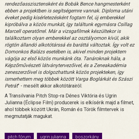
rendezőasszisztensként és Bobák Bence hangmesterként
ebben a projektben is segítségemre vannak. Diploma utáni
éveket pedig kísérletezésként fogtam fel, új emberekkel
kipróbálva a közös munkát, így találtunk egymásra Csillag
Marcell operatőrrel. Már a vizsgafilmek készültekor is
találkoztam olyan emberekkel az osztályomon kívül, akik
rögtön állandó alkotótárssá és baráttá változtak. Így volt ez
Domonkos Balázs esetében is, akivel minden projektem
vágója az első közös munkánk óta. Tanároknak hála, a
Képzőművészeti látványtervezőivel, és a Zeneakadémia
zeneszerzőivel is dolgozhattunk közös projekteken, így
ismerhettem meg többek között Varga Boglárkát és Szászi
Petrát
" - mesélt akkor alkotótárairól.
A Transilvania Pitch Stop-ra Dénes Viktória és Ugrin
Julianna (Éclipse Film) producerek is elkísérik majd a filmet,
ahol többek között Ukrán, Román és Török filmtervek is
megmutatják magukat.
pitch fórum
ugrin julianna
boszorkány