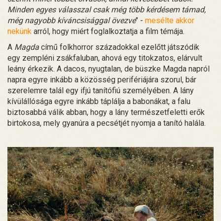
Minden egyes válasszal csak még több kérdésem támad,
még nagyobb kíváncsisággal övezve
" -
mesélte akkor
nekünk
arról, hogy miért foglalkoztatja a film témája.
A
Magda
című folkhorror századokkal ezelőtt játszódik
egy zempléni zsákfaluban, ahová egy titokzatos, elárvult
leány érkezik. A dacos, nyugtalan, de büszke Magda napról
napra egyre inkább a közösség perifériájára szorul, bár
szerelemre talál egy ifjú tanítófiú személyében. A lány
kívülállósága egyre inkább táplálja a babonákat, a falu
biztosabbá válik abban, hogy a lány természetfeletti erők
birtokosa, mely gyanúra a pecsétjét nyomja a tanító halála.