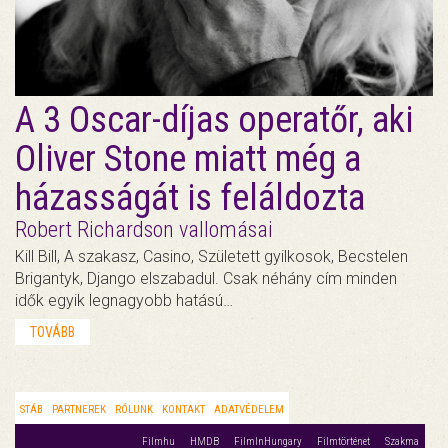
A 3 Oscar-díjas operatőr, aki
Oliver Stone miatt még a
házasságát is feláldozta
Robert Richardson vallomásai
Kill Bill, A szakasz, Casino, Született gyilkosok, Becstelen
Brigantyk, Django elszabadul. Csak néhány cím minden
idők egyik legnagyobb hatású…
TOVÁBB
STÁB
PARTNEREK
RÓLUNK
KONTAKT
ADATVÉDELEM
Filmhu
HMDB
FilmInHungary
Filmtörténet
Szakma