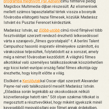
programba meghívott
Pál Adrienn
című filmterve pedig
Magicbox Multimedia díjban részesült. Az elismerések
mellett számos tapasztalattal tértek vissza a bosnyák
fővárosba ellátogató hazai filmesek, közülük Madarász
Istvánt és Pusztai Ferencet kérdeztünk.
Madarász István, az
Előbb-utóbb
című rövid filmjével több
fesztiváldíjat szerzett rendező érezhető lelkesedéssel
várta a szarajevói „filmes gyorstalpaló”-t. A berlini Talent
Campushoz hasonló inspiratív élményekre számított, és
várakozásai teljesültek, folytatódott az a sorozat, amely
még a német fővárosban kezdődött. A világhírű filmes
alkotókkal való személyes találkozásoknak köszönhetően
egy kicsi kelet-európai ország fiatal filmes alkotója úgy
érezhette, hogy kinyílt előtte a világ.
Elsőként a
Kerülőutak
kal Oscar-díjat szerzett Alexander
Payne-nal való találkozásról mesélt Madarász István.
„Előadása során leginkább az okoskodások nélküli
közvetlensége hatott rám.” Sőt olyan szakmai titkokat is
megosztott a résztvevőkkel, hogy miként igyekszik minél
kevesebből megvalósítani egy filmet annak érdekében,