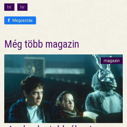
hír
hir
Megosztás
Még több magazin
magazin