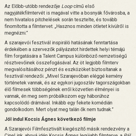
Az Előbb-utóbb rendezője
Loop
című első
nagyjátékfilmtervét is magával vitte a bosnyák fővárosba, a
nem hivatalos pitchelések során tesztelte, és tovább
finomította a filmtervet. „Hasznos minden ötletet kívülről is
megnézni.”
A szarajevói fesztivál inspiráló hatásának fenntartása
érdekében a szervezők pályázatot hirdettek helyi témájú
film forgatására a Talent Campus különböző nemzetiségű
résztvevőinek összefogásával. Az öt legjobb filmterv
megvalósításához pénzt és eszközöket biztosítanak a
fesztivál rendezői. „Mivel Szarajevóban eléggé kemény
történetek vannak, és az egykori jugoszláv tagországokban
élő filmesek többségének erről közvetlen élményei is
vannak, én meg sem próbálkozom egy háborúhoz
kapcsolódó drámával. Inkább egy fekete komédián
gondolkodom. Mert olyat meg talán ők nem tudnak.”
Jól indul Kocsis Ágnes következő filmje
A Szarajevói Filmfesztivált kiegészítő másik rendezvény a
CineLink, ahová idén Kocsis Ágnes legújabb filmterve, a
Pál