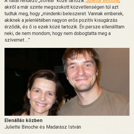
A fiatal rendező „trófeái” közé tartozik
Juliette Binoche
,
akiről a már szinte megszokott közvetlenségen túl azt
tudtuk meg, hogy „mindenki beleszeret. Vannak emberek,
akiknek a jelenlétében nagyon erős pozitív kisugárzás
érződik, és ő is ezek közé tartozik. Én persze ellenálltam
neki, de nem mondom, hogy nem dobogtatta meg a
szívemet …”
Elenállás közben
Juliette Binoche és Madarász István