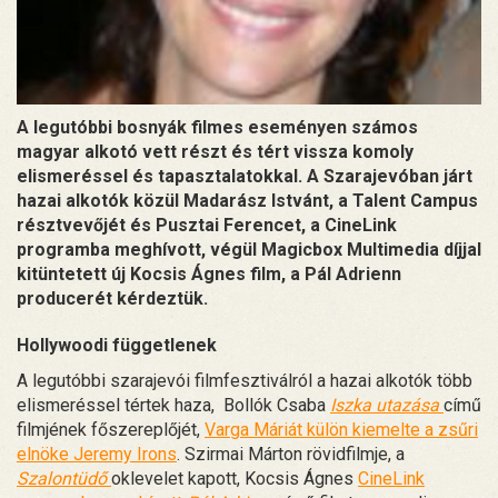
A legutóbbi bosnyák filmes eseményen számos
magyar alkotó vett részt és tért vissza komoly
elismeréssel és tapasztalatokkal. A Szarajevóban járt
hazai alkotók közül Madarász Istvánt, a Talent Campus
résztvevőjét és Pusztai Ferencet, a CineLink
programba meghívott, végül Magicbox Multimedia díjjal
kitüntetett új Kocsis Ágnes film, a Pál Adrienn
producerét kérdeztük.
Hollywoodi függetlenek
A legutóbbi szarajevói filmfesztiválról a hazai alkotók több
elismeréssel tértek haza, Bollók Csaba
Iszka utazása
című
filmjének főszereplőjét,
Varga Máriát külön kiemelte a zsűri
elnöke Jeremy Irons
. Szirmai Márton rövidfilmje, a
Szalontüdő
oklevelet kapott, Kocsis Ágnes
CineLink