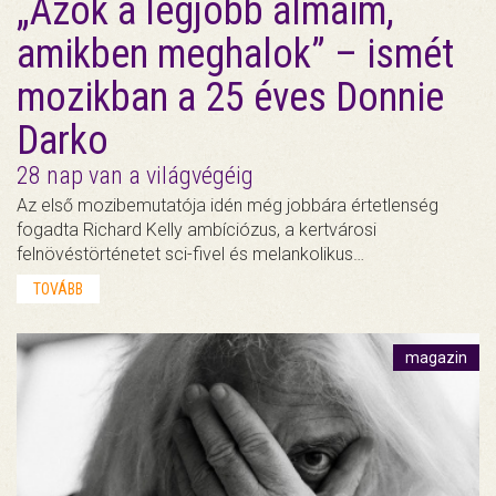
„Azok a legjobb álmaim,
amikben meghalok” – ismét
mozikban a 25 éves Donnie
Darko
28 nap van a világvégéig
Az első mozibemutatója idén még jobbára értetlenség
fogadta Richard Kelly ambíciózus, a kertvárosi
felnövéstörténetet sci-fivel és melankolikus…
TOVÁBB
magazin