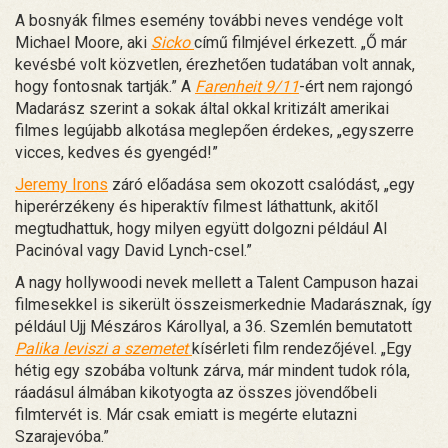
A bosnyák filmes esemény további neves vendége volt
Michael Moore, aki
Sicko
című filmjével érkezett. „Ő már
kevésbé volt közvetlen, érezhetően tudatában volt annak,
hogy fontosnak tartják.” A
Farenheit 9/11
-ért nem rajongó
Madarász szerint a sokak által okkal kritizált amerikai
filmes legújabb alkotása meglepően érdekes, „egyszerre
vicces, kedves és gyengéd!”
Jeremy Irons
záró előadása sem okozott csalódást, „egy
hiperérzékeny és hiperaktív filmest láthattunk, akitől
megtudhattuk, hogy milyen együtt dolgozni például Al
Pacinóval vagy David Lynch-csel.”
A nagy hollywoodi nevek mellett a Talent Campuson hazai
filmesekkel is sikerült összeismerkednie Madarásznak, így
például Ujj Mészáros Károllyal, a 36. Szemlén bemutatott
Palika leviszi a szemetet
kísérleti film rendezőjével. „Egy
hétig egy szobába voltunk zárva, már mindent tudok róla,
ráadásul álmában kikotyogta az összes jövendőbeli
filmtervét is. Már csak emiatt is megérte elutazni
Szarajevóba.”