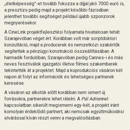
„életképesség”-et tovább fokozza a díjjal járó 7000 euró is,
a presztizs pedig majd a projekt későbbi fázisában
jelenthet további segítséget például újabb szponzorok
megnyerésekor.
A CineLink projektfejlesztési folyamata hivatalosan tehát
Szarajevóban véget ért. Korábban volt már scriptdoktori
konzultáció, majd a producerek és nemzetközi szakértők
segítettek a pénzügyi konstrukció összeállításában. A
harmadik fordulóban, Szarajevóban pedig Cannes-i és más
neves fesztiválok igazgatói illetve filmes szakemberek
tekintették át a projektet. Majd a koprodukciós vásáron két
napon át folyt az információk és lehetséges partnerek
keresése.
A vásáron az alkotók előtt korábban nem ismert új
forrásokra, partnerekre lehet rálelni. A
Pál Adrien
nel
kapcsolatban sikerült megismerni egy-két, a projekt iránt
komolyan érdeklődő partnert, aki nemcsak együttműködési
elvárással kíván részt venni a megvalósításban.