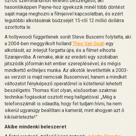
tízfős szemináriumon lehetett beszélgetni, aki
hasonlóképpen Payne-hoz igyekszik minél több döntést
saját maga meghozni a filmjeivel kapcsolatban, és ezért
legutóbbi alkotásának büdzséjét 15-ről 12 millió dollárra
szorította le.
A hollywoodi függetlenek sorát Steve Buscemi folytatta, aki
a 2004-ben meggyilkolt holland
Theo Van Gogh
egy
alkotását, az
Interjú
t forgatta újra, és a filmet elhozta
Szarajevóba. A remake, akár az eredeti egy szobában
játszódik jóformán két ember szereplésével, és mégis
mindkettő erőteljes munka. Az alkotók levetítették a 2003-
as verziót is majd nemcsak Buscemivel, hanem a mindkét
változatot fényképező operatőrrel is kötetlenül lehetett
beszélgetni. Thomas Kist olyan, elsősorban szakmai
technikai fogásokat osztott meg hallgatóival. „Még a
telefonszámát is odaadta, hogy fel tudjam hívni, ha nem
sikerül ugyanúgy beállítani a kamerát, mint ahogyan azt ő
kikísérletezte!”
Akibe mindenki beleszeret