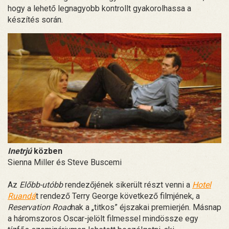
hogy a lehető legnagyobb kontrollt gyakorolhassa a
készítés során.
Inetrjú
közben
Sienna Miller és Steve Buscemi
Az
Előbb-utóbb
rendezőjének sikerült részt venni a
Hotel
Ruandá
t rendező Terry George következő filmjének, a
Reservation Road
nak a „titkos” éjszakai premierjén. Másnap
a háromszoros Oscar-jelölt filmessel mindössze egy