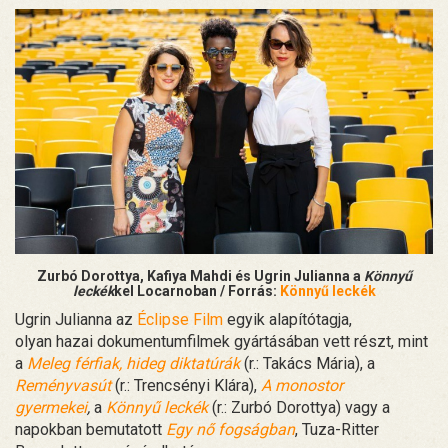
Zurbó Dorottya, Kafiya Mahdi és Ugrin Julianna a
Könnyű
leckék
kel Locarnoban / Forrás:
Könnyű leckék
Ugrin Julianna az
Éclipse Film
egyik alapítótagja,
olyan hazai dokumentumfilmek gyártásában vett részt, mint
a
Meleg férfiak, hideg diktatúrák
(r.: Takács Mária), a
Reményvasút
(r.: Trencsényi Klára),
A monostor
gyermekei
,
a
Könnyű leckék
(r.: Zurbó Dorottya) vagy a
napokban bemutatott
Egy nő fogságban
, Tuza-Ritter