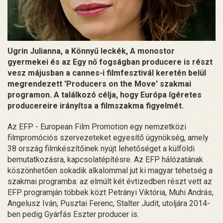
Ugrin Julianna, a Könnyű leckék, A monostor
gyermekei és az Egy nő fogságban producere is részt
vesz májusban a cannes-i filmfesztivál keretén belül
megrendezett 'Producers on the Move' szakmai
programon. A találkozó célja, hogy Európa ígéretes
producereire irányítsa a filmszakma figyelmét.
Az EFP - European Film Promotion egy nemzetközi
filmpromóciós szervezeteket egyesítő ügynökség, amely
38 ország filmkészítőinek nyújt lehetőséget a külföldi
bemutatkozásra, kapcsolatépítésre. Az EFP hálózatának
köszönhetően sokadik alkalommal jut ki magyar tehetség a
szakmai programba: az elmúlt két évtizedben részt vett az
EFP programján többek közt Petrányi Viktória, Muhi András,
Angelusz Iván, Pusztai Ferenc, Stalter Judit, utoljára 2014-
ben pedig Gyárfás Eszter producer is.