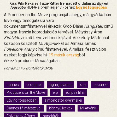
Kiss Viki Réka és Tuza-Ritter Bernadett oldalán az
Egy nő
fogságban
IDFA-s premierjén / Forrás:
Egy nő fogságban
A Producer on the Move programjába négy, már gyártásban
lévő vagy támogatásra váró
dokumentumfilmtervvel érkezik: Groó Diána
Hangjáték
című
magyar-francia koprodukciós tervével, Mátyássy Áron
Királylány
című tervezett munkájával, Vizkelety Mártonnal
közösen készített
Mi Atyánk
-kal és Almási Tamás
Folyékony Arany
című filmtervével. A májusi fesztiválon
ezeket fogja képviselni,
19 másik ország
ból
érkező producer társaságában.
Forrás: EFP / Borítófotó: IMDB
cannes
producer
ugrin julianna
idfa
Locarno
Producers on the Move
efp
éclipse film
Egy nő fogságban
a monostor gyermekei
Cannes-i filmfesztivál
könnyű leckék
Mi Atyánk
Folyékony ARany
hangjáték