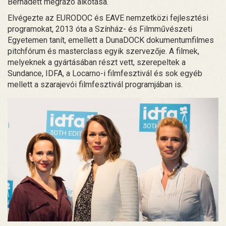
Bernadett megrázó alkotása.
Elvégezte az EURODOC és EAVE nemzetközi fejlesztési
programokat, 2013 óta a Színház- és Filmművészeti
Egyetemen tanít, emellett a DunaDOCK dokumentumfilmes
pitchfórum és masterclass egyik szervezője. A filmek,
melyeknek a gyártásában részt vett, szerepeltek a
Sundance, IDFA, a Locarno-i filmfesztivál és sok egyéb
mellett a szarajevói filmfesztivál programjában is.