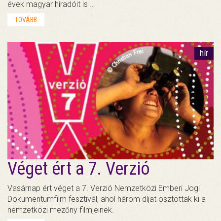
évek magyar híradóit is …
TOVÁBB
hír
Véget ért a 7. Verzió
Vasárnap ért véget a 7. Verzió Nemzetközi Emberi Jogi
Dokumentumfilm fesztivál, ahol három díjat osztottak ki a
nemzetközi mezőny filmjeinek.