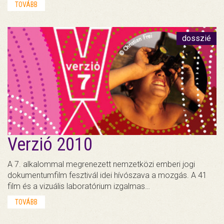
TOVÁBB
dosszié
Verzió 2010
A 7. alkalommal megrenezett nemzetközi emberi jogi
dokumentumfilm fesztivál idei hívószava a mozgás. A 41
film és a vizuális laboratórium izgalmas…
TOVÁBB