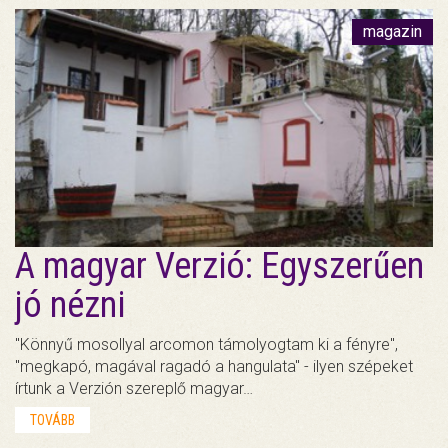
magazin
A magyar Verzió: Egyszerűen
jó nézni
"Könnyű mosollyal arcomon támolyogtam ki a fényre",
"megkapó, magával ragadó a hangulata" - ilyen szépeket
írtunk a Verzión szereplő magyar…
TOVÁBB