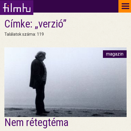
To
na
Címke: „verzió”
Találatok száma: 119
magazin
Nem rétegtéma