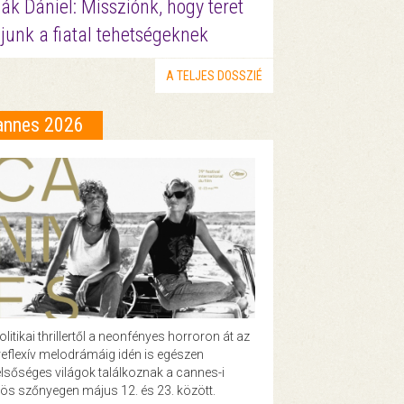
ák Dániel: Missziónk, hogy teret
junk a fiatal tehetségeknek
A TELJES DOSSZIÉ
annes 2026
olitikai thrillertől a neonfényes horroron át az
eflexív melodrámáig idén is egészen
lsőséges világok találkoznak a cannes-i
ös szőnyegen május 12. és 23. között.