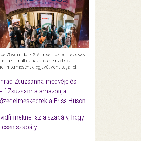
us 28-án indul a XIV. Friss Hús, ami szokás
rint az elmúlt év hazai és nemzetközi
idfilmtermésének legjavát vonultatja fel.
nrád Zsuzsanna medvéje és
eif Zsuzsanna amazonjai
őzedelmeskedtek a Friss Húson
vidfilmeknél az a szabály, hogy
ncsen szabály