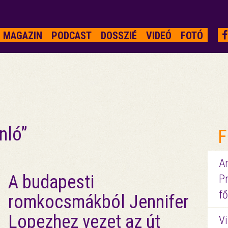
MAGAZIN
PODCAST
DOSSZIÉ
VIDEÓ
FOTÓ
nló”
F
A
A budapesti
P
fő
romkocsmákból Jennifer
Lopezhez vezet az út
Vi