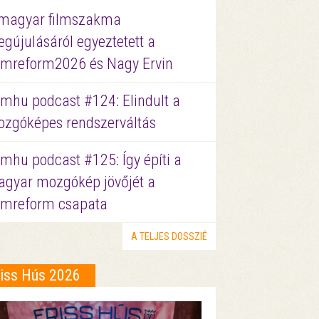
magyar filmszakma
gújulásáról egyeztetett a
lmreform2026 és Nagy Ervin
lmhu podcast #124: Elindult a
zgóképes rendszerváltás
lmhu podcast #125: Így építi a
gyar mozgókép jövőjét a
lmreform csapata
A TELJES DOSSZIÉ
riss Hús 2026