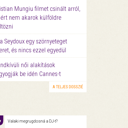
istian Mungiu filmet csinált arról,
ért nem akarok külföldre
ltözni
a Seydoux egy szörnyeteget
eret, és nincs ezzel egyedül
ndkívüli női alakítások
gyogják be idén Cannes-t
A TELJES DOSSZIÉ
Valaki megrugdosná a DJ-t?