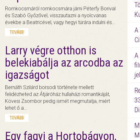
Tö
Romkocsmáról romkocsmára járni Péterfy Borival
K
és Szabó Győzővel, visszautazni a nyolcvanas
évekbe a Beatricével, vagy hegyi túrára indulni és…
A 
TOVÁBB
Ci
Larry végre otthon is
A
belekiabálja az arcodba az
fi
igazságot
je
Bernáth Szilárd borsodi története mellett
R
felidézheted az Átjáróház hullaházi romantikáját,
3
Kövesi Zsombor pedig ismét megmutatja, miért
lehet ő a…
D
TOVÁBB
Me
Egy fagyi a Hortobágyon,
M