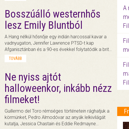
A 
Bosszúálló westernhős
me
lesz Emily Bluntból
Fi
A Hang nélkül hősnője egy indián harcossal kavar a
Fi
vadnyugaton, Jennifer Lawrence PTSD-t kap
mo
Afganisztánban és a 90-es évekkel folytatódik a brit…
TOVÁBB
Fi
ma
Ne nyiss ajtót
Fi
halloweenkor, inkább nézz
filmeket!
F
Guillermo del Toro rémséges történetein rághatjuk a
körmünket, Pedro Almodóvar az anyák lelkivilágát
kutatja, Jessica Chastain és Eddie Redmayne…