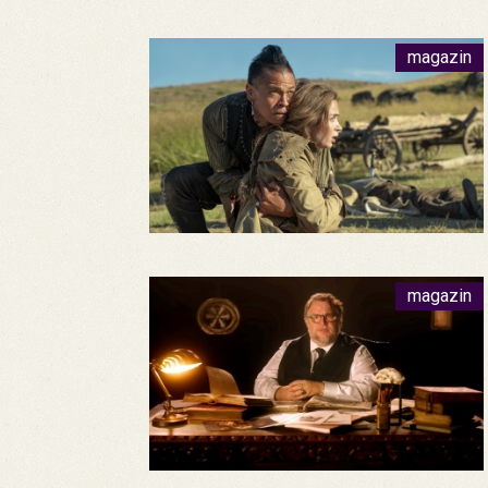
magazin
magazin