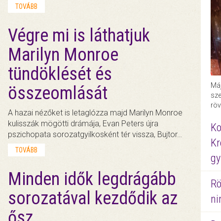
TOVÁBB
Végre mi is láthatjuk
Marilyn Monroe
tündöklését és
Máj
összeomlását
sze
röv
A hazai nézőket is letaglózza majd Marilyn Monroe
kulisszák mögötti drámája, Evan Peters újra
Ko
pszichopata sorozatgyilkosként tér vissza, Bujtor…
Kr
TOVÁBB
gy
Minden idők legdrágább
Rö
sorozatával kezdődik az
ni
ősz