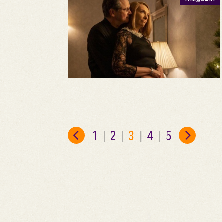
1
|
2
|
3
|
4
|
5