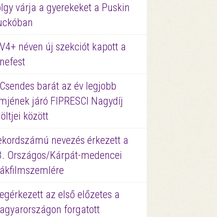
lgy várja a gyerekeket a Puskin
uckóban
V4+ néven új szekciót kapott a
nefest
 Csendes barát az év legjobb
lmjének járó FIPRESCI Nagydíj
löltjei között
ekordszámú nevezés érkezett a
3. Országos/Kárpát-medencei
iákfilmszemlére
gérkezett az első előzetes a
agyarországon forgatott