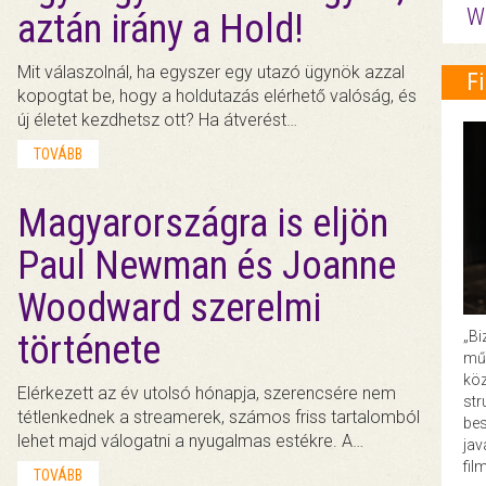
W
aztán irány a Hold!
Mit válaszolnál, ha egyszer egy utazó ügynök azzal
F
kopogtat be, hogy a holdutazás elérhető valóság, és
új életet kezdhetsz ott? Ha átverést…
TOVÁBB
Magyarországra is eljön
Paul Newman és Joanne
Woodward szerelmi
„Bi
története
műk
köz
Elérkezett az év utolsó hónapja, szerencsére nem
str
tétlenkednek a streamerek, számos friss tartalomból
bes
lehet majd válogatni a nyugalmas estékre. A…
ja
fil
TOVÁBB