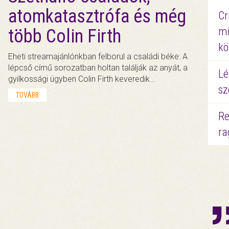
atomkatasztrófa és még
Cr
mi
több Colin Firth
kö
Eheti streamajánlónkban felborul a családi béke: A
lépcső című sorozatban holtan találják az anyát, a
Lé
gyilkossági ügyben Colin Firth keveredik…
sz
TOVÁBB
Re
ra