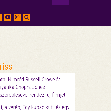
riss
ntal Nimród Russell Crowe és
riyanka Chopra Jones
szereplésével rendezi új filmjét
li, a veréb, Egy kupac kufli és egy