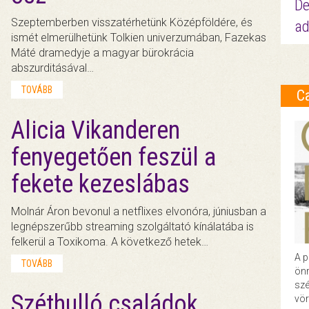
De
Szeptemberben visszatérhetünk Középföldére, és
ad
ismét elmerülhetünk Tolkien univerzumában, Fazekas
Máté dramedyje a magyar bürokrácia
abszurditásával…
TOVÁBB
C
Alicia Vikanderen
fenyegetően feszül a
fekete kezeslábas
Molnár Áron bevonul a netflixes elvonóra, júniusban a
legnépszerűbb streaming szolgáltató kínálatába is
felkerül a Toxikoma. A következő hetek…
A p
TOVÁBB
önr
szé
Széthulló családok,
vör