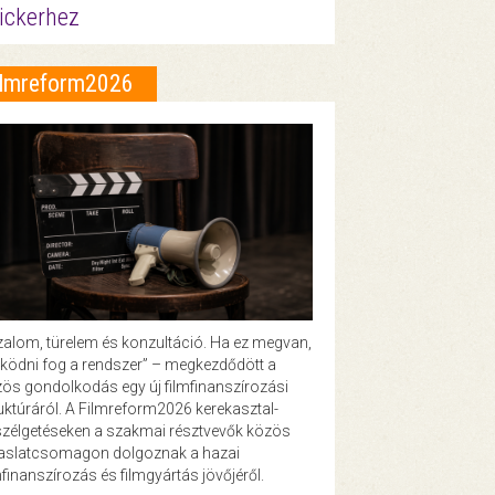
ickerhez
ilmreform2026
zalom, türelem és konzultáció. Ha ez megvan,
ödni fog a rendszer” – megkezdődött a
ös gondolkodás egy új filmfinanszírozási
uktúráról. A Filmreform2026 kerekasztal-
zélgetéseken a szakmai résztvevők közös
vaslatcsomagon dolgoznak a hazai
mfinanszírozás és filmgyártás jövőjéről.