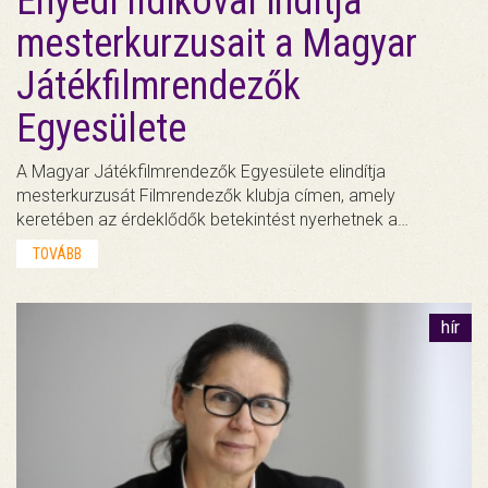
Enyedi Ildikóval indítja
mesterkurzusait a Magyar
Játékfilmrendezők
Egyesülete
A Magyar Játékfilmrendezők Egyesülete elindítja
mesterkurzusát Filmrendezők klubja címen, amely
keretében az érdeklődők betekintést nyerhetnek a…
TOVÁBB
hír