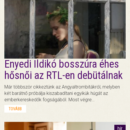
Enyedi Ildikó bosszúra éhes
hősnői az RTL-en debütálnak
Már többször cikkeztünk az Angyaltrombitákról, melyben
két barátnő próbálja kiszabadítani egyikük húgát az
emberkereskedők fogságából. Most végre…
TOVÁBB
hír