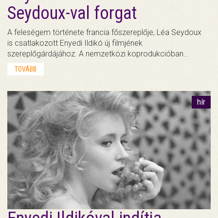
Seydoux-val forgat
A feleségem története francia főszereplője, Léa Seydoux
is csatlakozott Enyedi Ildikó új filmjének
szereplőgárdájához. A nemzetközi koprodukcióban…
TOVÁBB
hír