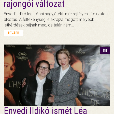
rajongói változat
Enyedi Ildikó legutóbbi nagyjátékfilmje rejtélyes, titokzatos
alkotás. A féltékenység lélekrajza mögött mélyebb
létkérdések bújnak meg, de talán nem…
TOVÁBB
hír
Enyedi Ildikó ismét Léa