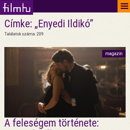
To
na
Címke: „Enyedi Ildikó”
Találatok száma: 209
magazin
A feleségem története: