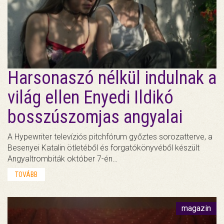
Harsonaszó nélkül indulnak a
világ ellen Enyedi Ildikó
bosszúszomjas angyalai
A Hypewriter televíziós pitchfórum győztes sorozatterve, a
Besenyei Katalin ötletéből és forgatókönyvéből készült
Angyaltrombiták október 7-én…
TOVÁBB
magazin