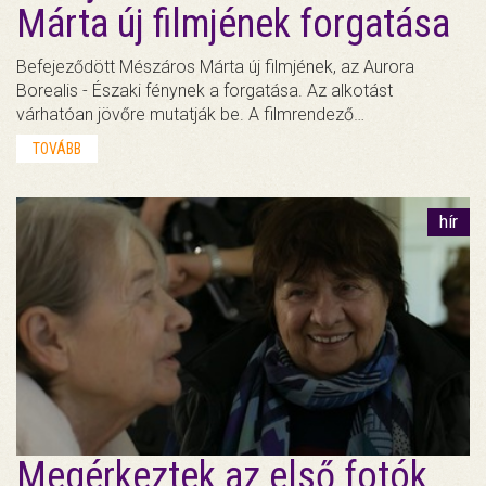
Márta új filmjének forgatása
Befejeződött Mészáros Márta új filmjének, az Aurora
Borealis - Északi fénynek a forgatása. Az alkotást
várhatóan jövőre mutatják be. A filmrendező…
TOVÁBB
hír
Megérkeztek az első fotók