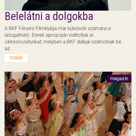
Belelátni a dolgokba
A BKF Fényíró Filmklubja már külsősök számára is
látogatható. Ennek apropóján indítottuk el
cikksorozatunkat, melyben a BKF diákjai számolnak be
az…
TOVÁBB
magazin