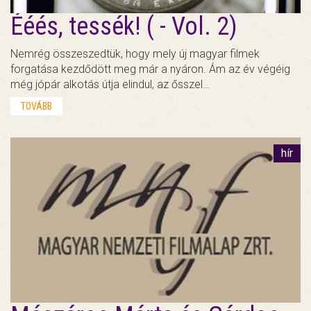
Ééés, tessék! ( - Vol. 2)
Nemrég összeszedtük, hogy mely új magyar filmek
forgatása kezdődött meg már a nyáron. Ám az év végéig
még jópár alkotás útja elindul, az ősszel…
TOVÁBB
hír