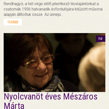
Rendhagyó, a hét vége előtt jelentkező tévéajánlónkat a
csatornák 1956 hatvanadik évfordulójára kitűzött műsorai
alapján állítottuk össze. Az ünnepi…
TOVÁBB
hír
Nyolcvanöt éves Mészáros
Márta