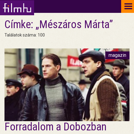
To
na
Címke: „Mészáros Márta”
Találatok száma: 100
magazin
Forradalom a Dobozban