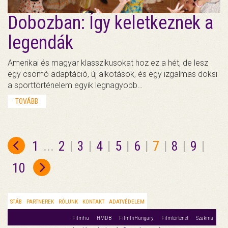
Dobozban: Így keletkeznek a
legendák
Amerikai és magyar klasszikusokat hoz ez a hét, de lesz
egy csomó adaptáció, új alkotások, és egy izgalmas doksi
a sporttörténelem egyik legnagyobb…
TOVÁBB
1
...
2
|
3
|
4
|
5
|
6
|
7
|
8
|
9
|
10
STÁB
PARTNEREK
RÓLUNK
KONTAKT
ADATVÉDELEM
Filmhu
HMDB
FilmInHungary
Filmtörténet
Szakma