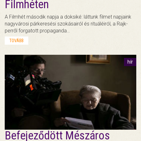
Filmhéten
A Filmhét második napja a doksiké: láttunk filmet napjaink
nagyvárosi párkeresési szokásairól és rituáléiról, a Rajk-
perről forgatott propaganda…
TOVÁBB
hír
Befejeződött Mészáros