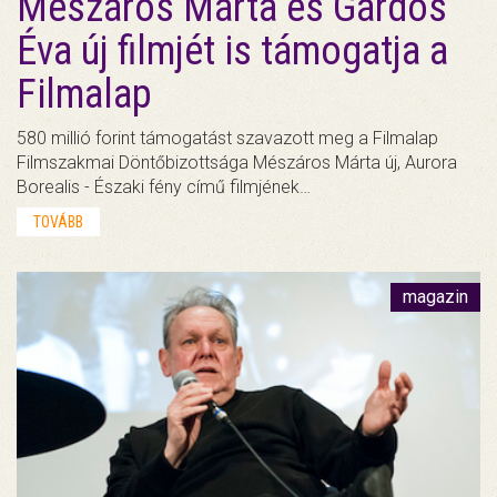
Mészáros Márta és Gárdos
Éva új filmjét is támogatja a
Filmalap
580 millió forint támogatást szavazott meg a Filmalap
Filmszakmai Döntőbizottsága Mészáros Márta új, Aurora
Borealis - Északi fény című filmjének…
TOVÁBB
magazin