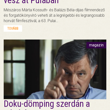
vesz át Pulában
Mészáros Márta Kossuth- és Balázs Béla-díjas filmrendező
és forgatókönyvíró veheti át a legrégebbi és legrangosabb
horvát filmfesztivál, a 63. Pulai…
TOVÁBB
magazin
Doku-dömping szerdán a