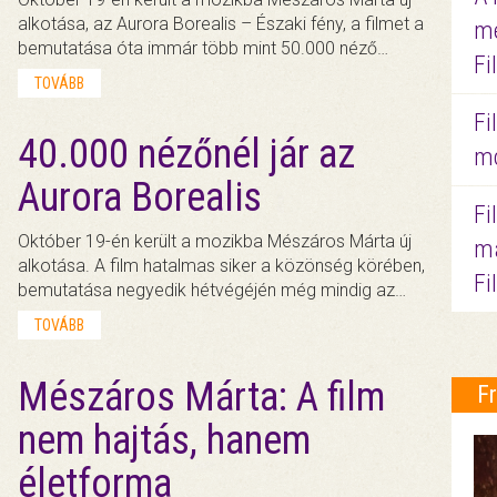
alkotása, az Aurora Borealis – Északi fény, a filmet a
me
bemutatása óta immár több mint 50.000 néző…
Fi
TOVÁBB
Fi
40.000 nézőnél jár az
mo
Aurora Borealis
Fi
Október 19-én került a mozikba Mészáros Márta új
ma
alkotása. A film hatalmas siker a közönség körében,
Fi
bemutatása negyedik hétvégéjén még mindig az…
TOVÁBB
Mészáros Márta: A film
F
nem hajtás, hanem
életforma