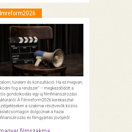
ilmreform2026
zalom, türelem és konzultáció. Ha ez megvan,
ödni fog a rendszer” – megkezdődött a
ös gondolkodás egy új filmfinanszírozási
uktúráról. A Filmreform2026 kerekasztal-
zélgetéseken a szakmai résztvevők közös
vaslatcsomagon dolgoznak a hazai
mfinanszírozás és filmgyártás jövőjéről.
magyar filmszakma