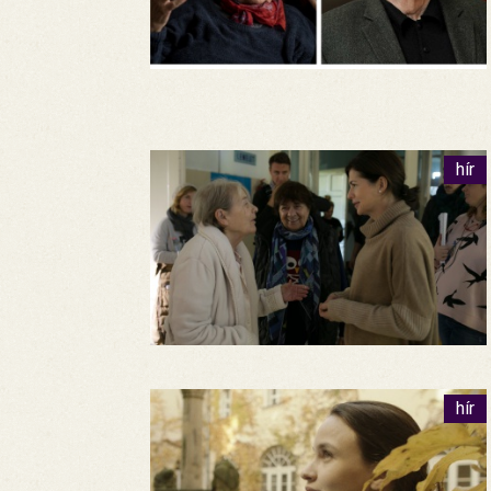
hír
hír