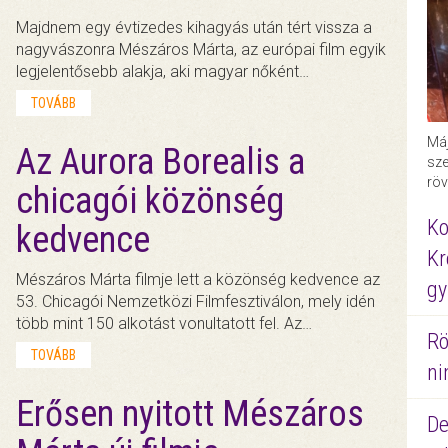
Majdnem egy évtizedes kihagyás után tért vissza a
nagyvászonra Mészáros Márta, az európai film egyik
legjelentősebb alakja, aki magyar nőként…
TOVÁBB
Máj
Az Aurora Borealis a
sze
röv
chicagói közönség
Ko
kedvence
Kr
Mészáros Márta filmje lett a közönség kedvence az
gy
53. Chicagói Nemzetközi Filmfesztiválon, mely idén
több mint 150 alkotást vonultatott fel. Az…
Rö
TOVÁBB
ni
Erősen nyitott Mészáros
De