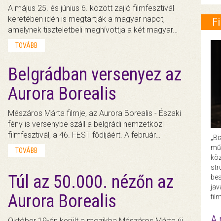
A május 25. és június 6. között zajló filmfesztivál
keretében idén is megtartják a magyar napot,
F
amelynek tiszteletbeli meghívottja a két magyar…
TOVÁBB
Belgrádban versenyez az
Aurora Borealis
Mészáros Márta filmje, az Aurora Borealis - Északi
fény is versenybe száll a belgrádi nemzetközi
filmfesztivál, a 46. FEST fődíjáért. A február…
„Bi
műk
TOVÁBB
köz
str
Túl az 50.000. nézőn az
bes
ja
Aurora Borealis
fil
A 
Október 19-én került a mozikba Mészáros Márta új