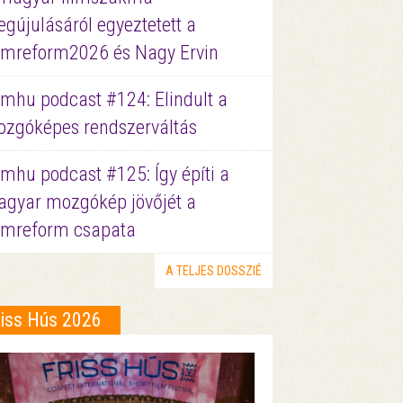
gújulásáról egyeztetett a
lmreform2026 és Nagy Ervin
lmhu podcast #124: Elindult a
zgóképes rendszerváltás
lmhu podcast #125: Így építi a
gyar mozgókép jövőjét a
lmreform csapata
A TELJES DOSSZIÉ
riss Hús 2026