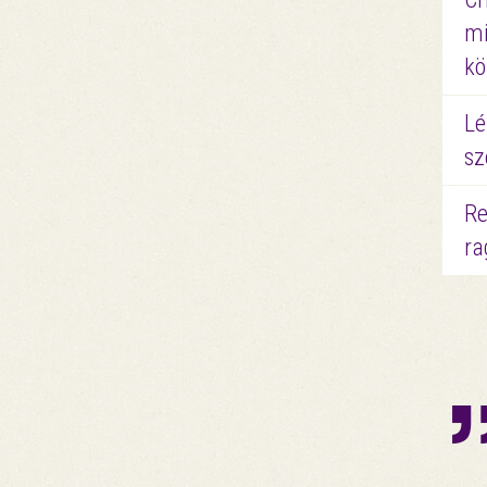
mi
kö
Lé
sz
Re
ra