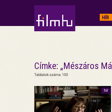
HIRDETÉS
HÍR
Címke: „Mészáros Má
Találatok száma: 100
hír