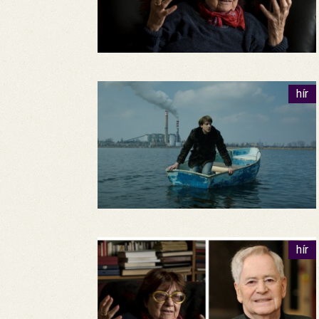
hír
hír