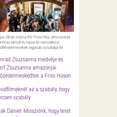
us 28-án indul a XIV. Friss Hús, ami szokás
rint az elmúlt év hazai és nemzetközi
idfilmtermésének legjavát vonultatja fel.
nrád Zsuzsanna medvéje és
eif Zsuzsanna amazonjai
őzedelmeskedtek a Friss Húson
vidfilmeknél az a szabály, hogy
ncsen szabály
ák Dániel: Missziónk, hogy teret