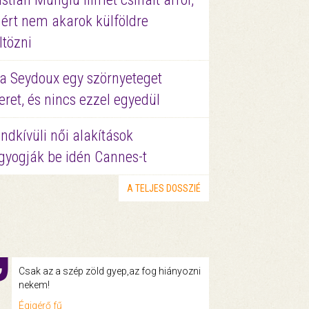
ért nem akarok külföldre
ltözni
a Seydoux egy szörnyeteget
eret, és nincs ezzel egyedül
ndkívüli női alakítások
gyogják be idén Cannes-t
A TELJES DOSSZIÉ
Csak az a szép zöld gyep,az fog hiányozni
nekem!
Égigérő fű