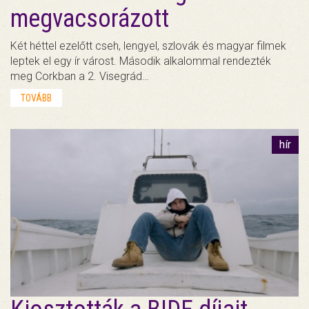
megvacsorázott
Két héttel ezelőtt cseh, lengyel, szlovák és magyar filmek
leptek el egy ír várost. Második alkalommal rendezték
meg Corkban a 2. Visegrád…
TOVÁBB
hír