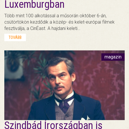
Luxemburgban
Több mint 100 alkotással a műsorán október 6-án,
csütörtökön kezdődik a közép- és kelet-európai filmek
fesztiválja, a CinÉast. A hajdani keleti…
TOVÁBB
magazin
Szindbád Írországban is