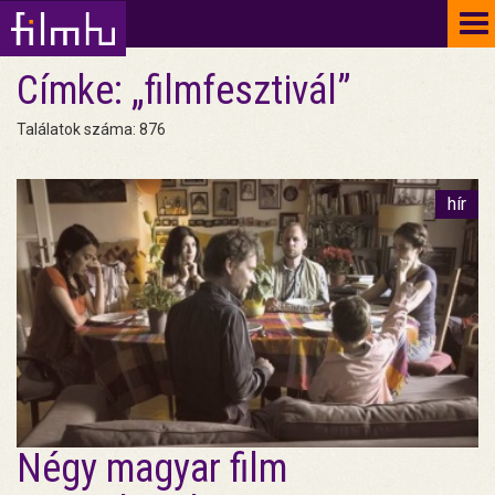
To
na
Címke: „filmfesztivál”
Találatok száma: 876
hír
Négy magyar film