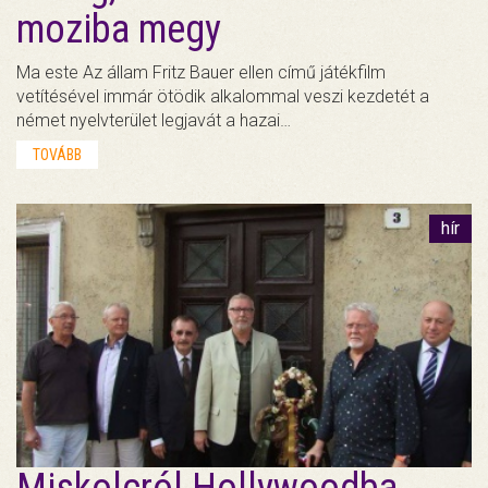
moziba megy
Ma este Az állam Fritz Bauer ellen című játékfilm
vetítésével immár ötödik alkalommal veszi kezdetét a
német nyelvterület legjavát a hazai…
TOVÁBB
hír