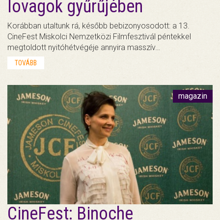
lovagok gyűrűjében
Korábban utaltunk rá, később bebizonyosodott: a 13.
CineFest Miskolci Nemzetközi Filmfesztivál péntekkel
megtoldott nyitóhétvégéje annyira masszív…
TOVÁBB
magazin
CineFest: Binoche