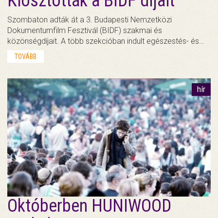
Kiosztották a BIDF díjait
Szombaton adták át a 3. Budapesti Nemzetközi
Dokumentumfilm Fesztivál (BIDF) szakmai és
közönségdíjait. A több szekcióban indult egészestés- és…
TOVÁBB
hír
Októberben HUNIWOOD