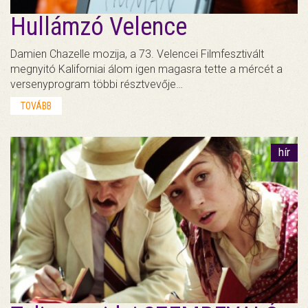
Hullámzó Velence
Damien Chazelle mozija, a 73. Velencei Filmfesztivált
megnyitó Kaliforniai álom igen magasra tette a mércét a
versenyprogram többi résztvevője…
TOVÁBB
hír