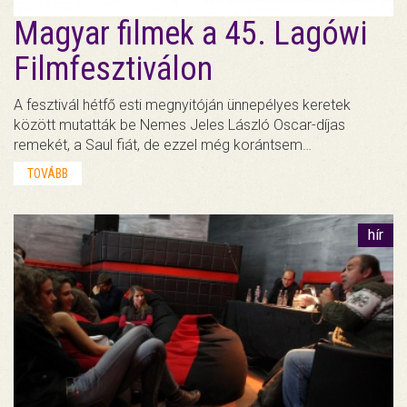
Magyar filmek a 45. Lagówi
Filmfesztiválon
A fesztivál hétfő esti megnyitóján ünnepélyes keretek
között mutatták be Nemes Jeles László Oscar-díjas
remekét, a Saul fiát, de ezzel még korántsem…
TOVÁBB
hír