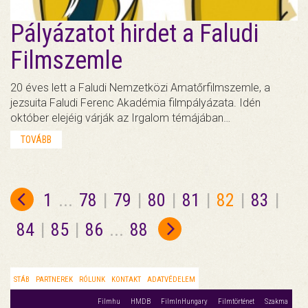
Pályázatot hirdet a Faludi
Filmszemle
20 éves lett a Faludi Nemzetközi Amatőrfilmszemle, a
jezsuita Faludi Ferenc Akadémia filmpályázata. Idén
október elejéig várják az Irgalom témájában…
TOVÁBB
1
...
78
|
79
|
80
|
81
|
82
|
83
|
84
|
85
|
86
...
88
STÁB
PARTNEREK
RÓLUNK
KONTAKT
ADATVÉDELEM
Filmhu
HMDB
FilmInHungary
Filmtörténet
Szakma