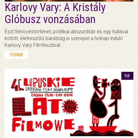
Karlovy Vary: A Kristály
Glóbusz vonzásában
Észt felnövéstörténet, politikai abszurditás és egy hullával
kötött, életreszóló barátság is szerepel a holnap induló
Karlovy Vary Filmfesztivál…
TOVÁBB
hír