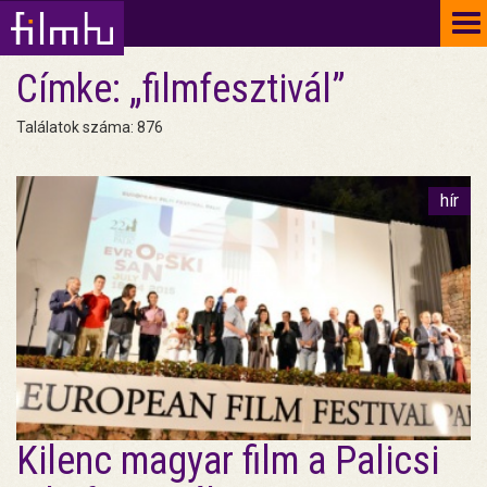
To
na
Címke: „filmfesztivál”
Találatok száma: 876
hír
Kilenc magyar film a Palicsi