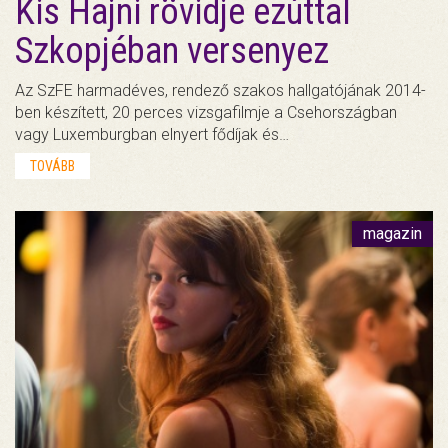
Kis Hajni rövidje ezúttal
Szkopjéban versenyez
Az SzFE harmadéves, rendező szakos hallgatójának 2014-
ben készített, 20 perces vizsgafilmje a Csehországban
vagy Luxemburgban elnyert fődíjak és…
TOVÁBB
magazin