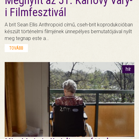
Megnyílt az 51. Karlovy Vary-
i Filmfesztivál
A brit Sean Ellis Anthropoid című, cseh-brit koprodukcióban
készült történelmi filmjének ünnepélyes bemutatójával nyílt
meg tegnap este a…
TOVÁBB
hír