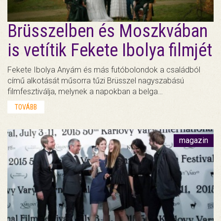
Brüsszelben és Moszkvában
is vetítik Fekete Ibolya filmjét
Fekete Ibolya Anyám és más futóbolondok a családból
című alkotását műsorra tűzi Brüsszel nagyszabású
filmfesztiválja, melynek a napokban a belga…
TOVÁBB
magazin