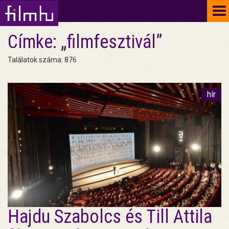
To
na
Címke: „filmfesztivál”
Találatok száma: 876
hír
Hajdu Szabolcs és Till Attila