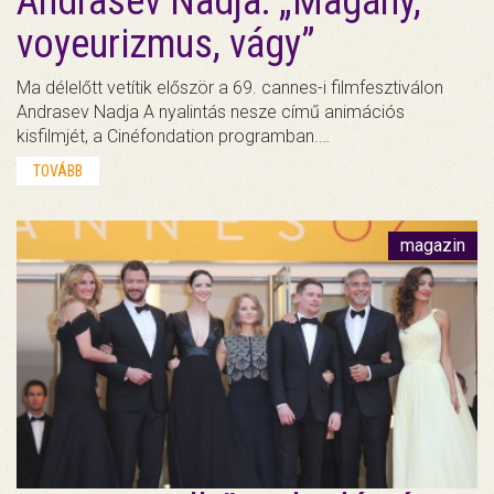
Andrasev Nadja: „Magány,
voyeurizmus, vágy”
Ma délelőtt vetítik először a 69. cannes-i filmfesztiválon
Andrasev Nadja A nyalintás nesze című animációs
kisfilmjét, a Cinéfondation programban.…
TOVÁBB
magazin