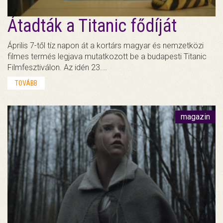
Átadták a Titanic fődíját
Április 7-től tíz napon át a kortárs magyar és nemzetközi
filmes termés legjava mutatkozott be a budapesti Titanic
Filmfesztiválon. Az idén 23.…
TOVÁBB
magazin