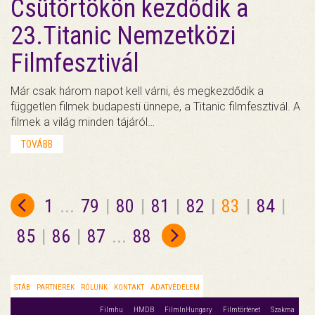
Csütörtökön kezdődik a
23.Titanic Nemzetközi
Filmfesztivál
Már csak három napot kell várni, és megkezdődik a
független filmek budapesti ünnepe, a Titanic filmfesztivál. A
filmek a világ minden tájáról…
TOVÁBB
1
...
79
|
80
|
81
|
82
|
83
|
84
|
85
|
86
|
87
...
88
STÁB
PARTNEREK
RÓLUNK
KONTAKT
ADATVÉDELEM
Filmhu
HMDB
FilmInHungary
Filmtörténet
Szakma