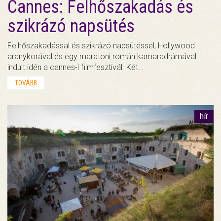
Cannes: Felhőszakadás és
szikrázó napsütés
Felhőszakadással és szikrázó napsütéssel, Hollywood
aranykorával és egy maratoni román kamaradrámával
indult idén a cannes-i filmfesztivál. Két…
TOVÁBB
hír