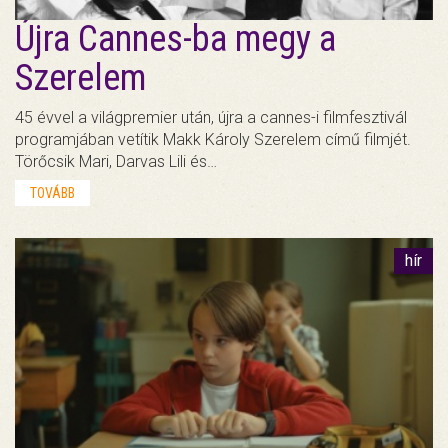
Újra Cannes-ba megy a
Szerelem
45 évvel a világpremier után, újra a cannes-i filmfesztivál
programjában vetítik Makk Károly Szerelem című filmjét.
Törőcsik Mari, Darvas Lili és…
TOVÁBB
hír