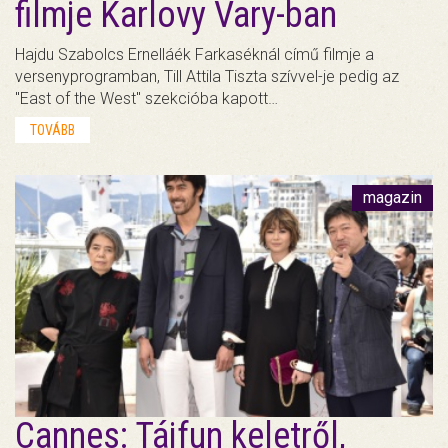
filmje Karlovy Vary-ban
Hajdu Szabolcs Ernelláék Farkaséknál című filmje a
versenyprogramban, Till Attila Tiszta szívvel-je pedig az
"East of the West" szekcióba kapott…
TOVÁBB
magazin
Cannes: Tájfun keletről,