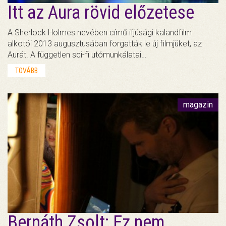
Itt az Aura rövid előzetese
A Sherlock Holmes nevében című ifjúsági kalandfilm
alkotói 2013 augusztusában forgatták le új filmjüket, az
Aurát. A független sci-fi utómunkálatai…
TOVÁBB
magazin
Bernáth Zsolt: Ez nem