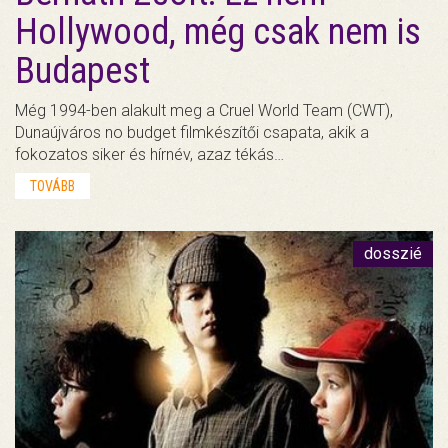
Hollywood, még csak nem is
Budapest
Még 1994-ben alakult meg a Cruel World Team (CWT),
Dunaújváros no budget filmkészítői csapata, akik a
fokozatos siker és hírnév, azaz tékás…
TOVÁBB
dosszié