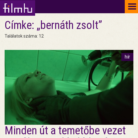
To
na
Címke: „bernáth zsolt”
Találatok száma: 12
hír
Minden út a temetőbe vezet