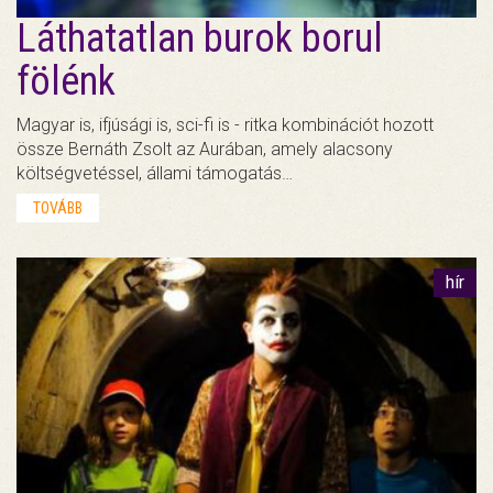
Láthatatlan burok borul
fölénk
Magyar is, ifjúsági is, sci-fi is - ritka kombinációt hozott
össze Bernáth Zsolt az Aurában, amely alacsony
költségvetéssel, állami támogatás…
TOVÁBB
hír