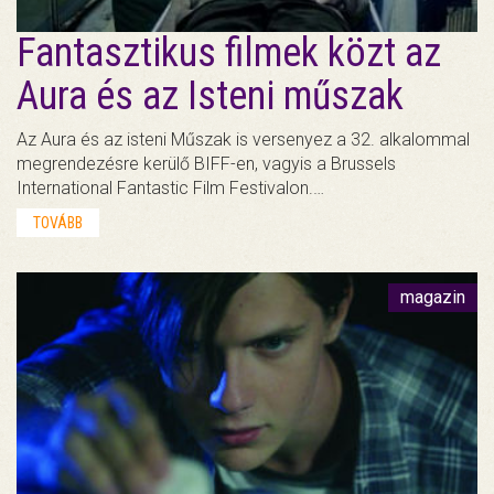
Fantasztikus filmek közt az
Aura és az Isteni műszak
Az Aura és az isteni Műszak is versenyez a 32. alkalommal
megrendezésre kerülő BIFF-en, vagyis a Brussels
International Fantastic Film Festivalon.…
TOVÁBB
magazin