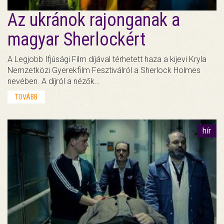
Az ukránok rajonganak a
magyar Sherlockért
A Legjobb Ifjúsági Film díjával térhetett haza a kijevi Kryla
Nemzetközi Gyerekfilm Fesztiválról a Sherlock Holmes
nevében. A díjról a nézők…
TOVÁBB
hír