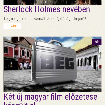
Sherlock Holmes nevében
Tudj meg mindent Bernáth Zsolt új ifjúsági filmjéről!
TOVÁBB
hír
Két új magyar film előzetese