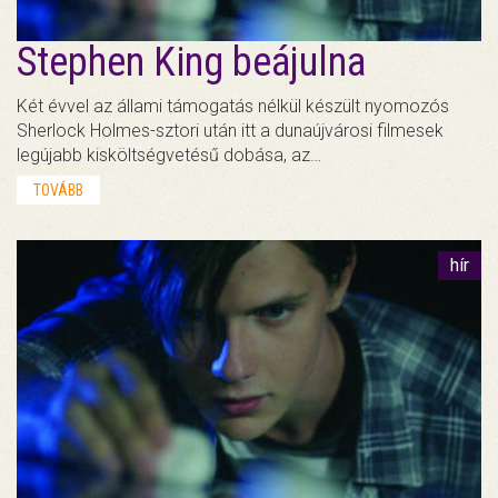
Stephen King beájulna
Két évvel az állami támogatás nélkül készült nyomozós
Sherlock Holmes-sztori után itt a dunaújvárosi filmesek
legújabb kisköltségvetésű dobása, az…
TOVÁBB
hír