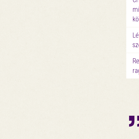
mi
kö
Lé
sz
Re
ra