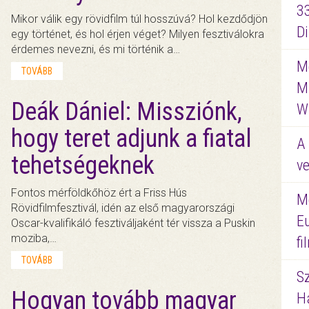
3
Mikor válik egy rövidfilm túl hosszúvá? Hol kezdődjön
D
egy történet, és hol érjen véget? Milyen fesztiválokra
érdemes nevezni, és mi történik a…
Me
TOVÁBB
M
Deák Dániel: Missziónk,
W
hogy teret adjunk a fiatal
A 
tehetségeknek
ve
Fontos mérföldkőhöz ért a Friss Hús
M
Rövidfilmfesztivál, idén az első magyarországi
E
Oscar-kvalifikáló fesztiváljaként tér vissza a Puskin
moziba,…
f
TOVÁBB
S
Hogyan tovább magyar
Ha