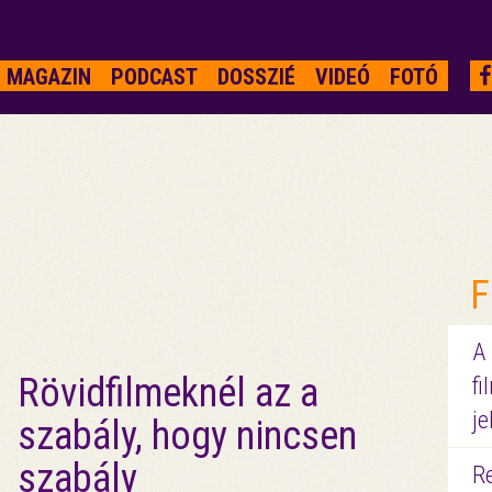
MAGAZIN
PODCAST
DOSSZIÉ
VIDEÓ
FOTÓ
F
A
Rövidfilmeknél az a
fi
je
szabály, hogy nincsen
szabály
R