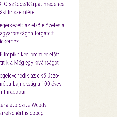
3. Országos/Kárpát-medencei
iákfilmszemlére
gérkezett az első előzetes a
agyarországon forgatott
ickerhez
Filmpikniken premier előtt
títik a Még egy kívánságot
egelevenedik az első úszó-
urópa-bajnokság a 100 éves
ilmhíradóban
zarajevó Szíve Woody
rrelsonért is dobog