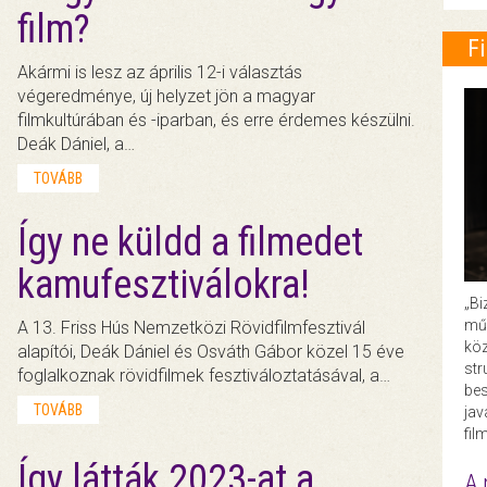
film?
F
Akármi is lesz az április 12-i választás
végeredménye, új helyzet jön a magyar
filmkultúrában és -iparban, és erre érdemes készülni.
Deák Dániel, a…
TOVÁBB
Így ne küldd a filmedet
kamufesztiválokra!
„Bi
műk
A 13. Friss Hús Nemzetközi Rövidfilmfesztivál
köz
alapítói, Deák Dániel és Osváth Gábor közel 15 éve
str
foglalkoznak rövidfilmek fesztiváloztatásával, a…
bes
TOVÁBB
ja
fil
Így látták 2023-at a
A 