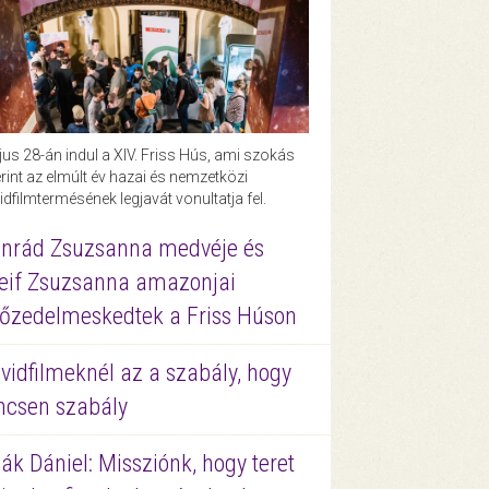
us 28-án indul a XIV. Friss Hús, ami szokás
rint az elmúlt év hazai és nemzetközi
idfilmtermésének legjavát vonultatja fel.
nrád Zsuzsanna medvéje és
eif Zsuzsanna amazonjai
őzedelmeskedtek a Friss Húson
vidfilmeknél az a szabály, hogy
ncsen szabály
ák Dániel: Missziónk, hogy teret