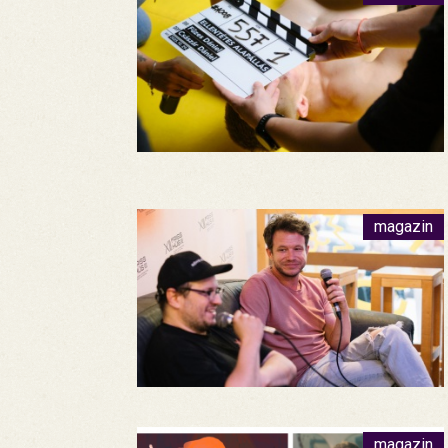
magazin
magazin