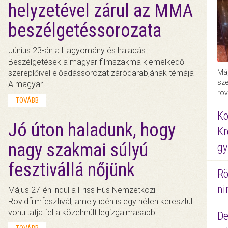
helyzetével zárul az MMA
beszélgetéssorozata
Június 23-án a Hagyomány és haladás –
Beszélgetések a magyar filmszakma kiemelkedő
Máj
szereplőivel előadássorozat záródarabjának témája
sze
A magyar…
röv
TOVÁBB
Ko
Jó úton haladunk, hogy
Kr
nagy szakmai súlyú
gy
fesztivállá nőjünk
Rö
ni
Május 27-én indul a Friss Hús Nemzetközi
Rövidfilmfesztivál, amely idén is egy héten keresztül
vonultatja fel a közelmúlt legizgalmasabb…
De