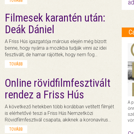
TOVÁBB
ad
Filmesek karantén után:
Deák Dániel
C
A Friss Hús igazgatója március elején még bízott
benne, hogy nyárra a mozikba tudják vinni az idei
fesztivált, de hamar rájöttek, hogy nem fog…
TOVÁBB
Online rövidfilmfesztivált
rendez a Friss Hús
A p
A következő hetekben több korábban vetített filmjét
önr
is elérhetővé teszi a Friss Hús Nemzetközi
szé
Rövidfilmfesztivál csapata, akiknek a koronavírus…
vör
TOVÁBB
Cr