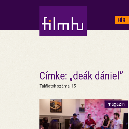
HIRDETÉS
HÍR
Címke: „deák dániel”
Találatok száma: 15
magazin