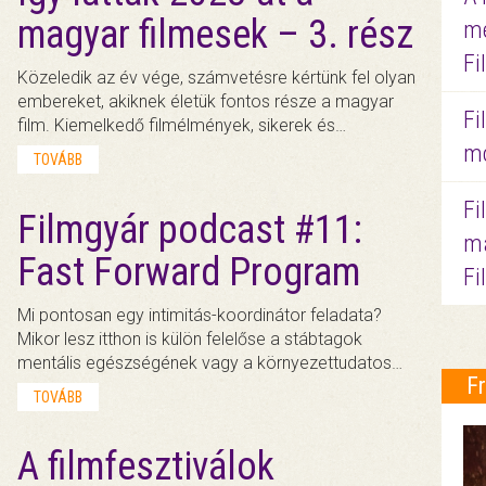
magyar filmesek – 3. rész
me
Fi
Közeledik az év vége, számvetésre kértünk fel olyan
embereket, akiknek életük fontos része a magyar
Fi
film. Kiemelkedő filmélmények, sikerek és…
mo
TOVÁBB
Fi
Filmgyár podcast #11:
ma
Fast Forward Program
Fi
Mi pontosan egy intimitás-koordinátor feladata?
Mikor lesz itthon is külön felelőse a stábtagok
mentális egészségének vagy a környezettudatos…
F
TOVÁBB
A filmfesztiválok