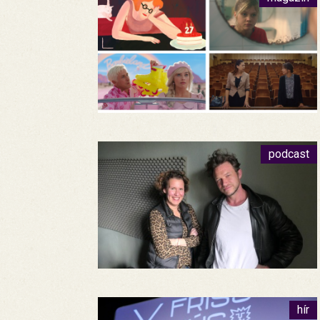
podcast
hír