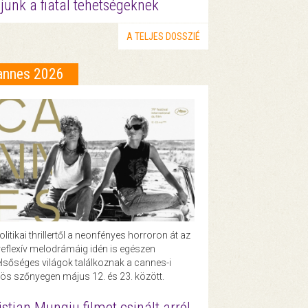
junk a fiatal tehetségeknek
A TELJES DOSSZIÉ
annes 2026
olitikai thrillertől a neonfényes horroron át az
eflexív melodrámáig idén is egészen
lsőséges világok találkoznak a cannes-i
ös szőnyegen május 12. és 23. között.
istian Mungiu filmet csinált arról,