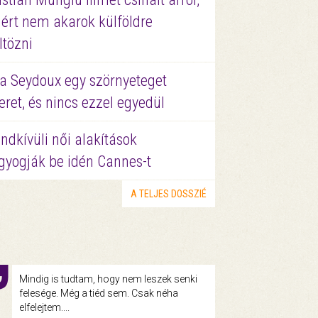
ért nem akarok külföldre
ltözni
a Seydoux egy szörnyeteget
eret, és nincs ezzel egyedül
ndkívüli női alakítások
gyogják be idén Cannes-t
A TELJES DOSSZIÉ
Mindig is tudtam, hogy nem leszek senki
felesége. Még a tiéd sem. Csak néha
elfelejtem....