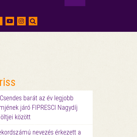
riss
 Csendes barát az év legjobb
lmjének járó FIPRESCI Nagydíj
löltjei között
ekordszámú nevezés érkezett a