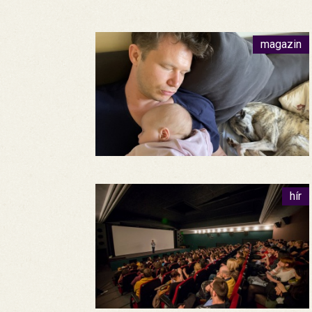
magazin
hír