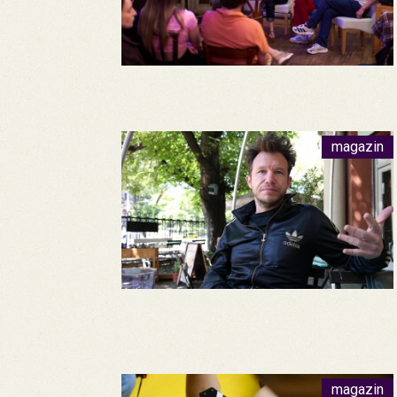
magazin
magazin