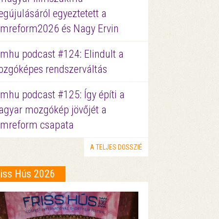
gújulásáról egyeztetett a
lmreform2026 és Nagy Ervin
lmhu podcast #124: Elindult a
zgóképes rendszerváltás
lmhu podcast #125: Így építi a
gyar mozgókép jövőjét a
lmreform csapata
A TELJES DOSSZIÉ
riss Hús 2026