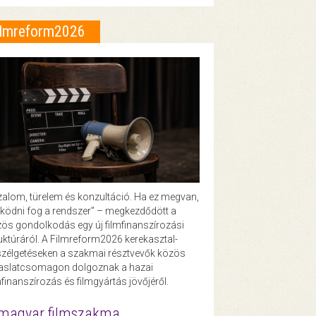
ilmreform2026
zalom, türelem és konzultáció. Ha ez megvan,
ödni fog a rendszer” – megkezdődött a
ös gondolkodás egy új filmfinanszírozási
uktúráról. A Filmreform2026 kerekasztal-
zélgetéseken a szakmai résztvevők közös
vaslatcsomagon dolgoznak a hazai
mfinanszírozás és filmgyártás jövőjéről.
magyar filmszakma