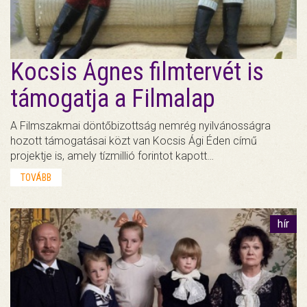
Kocsis Ágnes filmtervét is
támogatja a Filmalap
A Filmszakmai döntőbizottság nemrég nyilvánosságra
hozott támogatásai közt van Kocsis Ági Éden című
projektje is, amely tízmillió forintot kapott…
TOVÁBB
hír