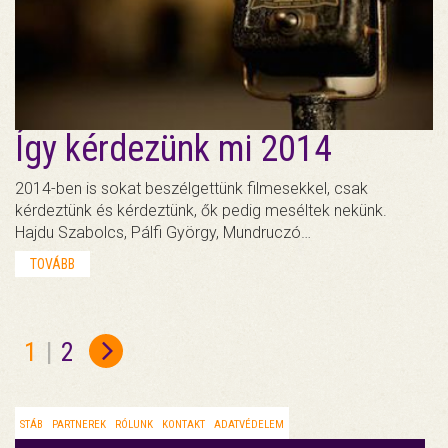
Így kérdezünk mi 2014
2014-ben is sokat beszélgettünk filmesekkel, csak
kérdeztünk és kérdeztünk, ők pedig meséltek nekünk.
Hajdu Szabolcs, Pálfi György, Mundruczó…
TOVÁBB
1
|
2
STÁB
PARTNEREK
RÓLUNK
KONTAKT
ADATVÉDELEM