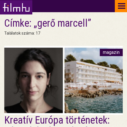
To
na
Címke: „gerő marcell”
Találatok száma: 17
magazin
Kreatív Európa történetek: