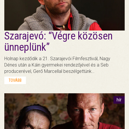
Szarajevó: “Végre közösen
ünneplünk”
Holnap kezdődik a 21. Szarajevói Filmfesztivál, Nagy
Dénes után a Káin gyermekei rendezőjével és a Seb
producerével, Gerő Marcellal beszélgettünk…
TOVÁBB
hír