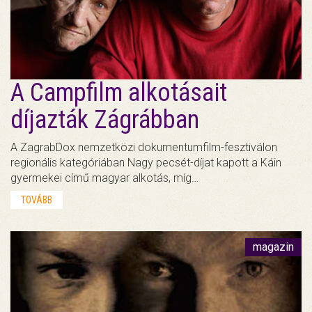
A Campfilm alkotásait
díjazták Zágrábban
A ZagrabDox nemzetközi dokumentumfilm-fesztiválon
regionális kategóriában Nagy pecsét-díjat kapott a Káin
gyermekei című magyar alkotás, míg…
TOVÁBB
magazin