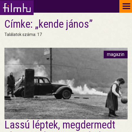
To
na
Címke: „kende jános”
Találatok száma: 17
magazin
Lassú léptek, megdermedt