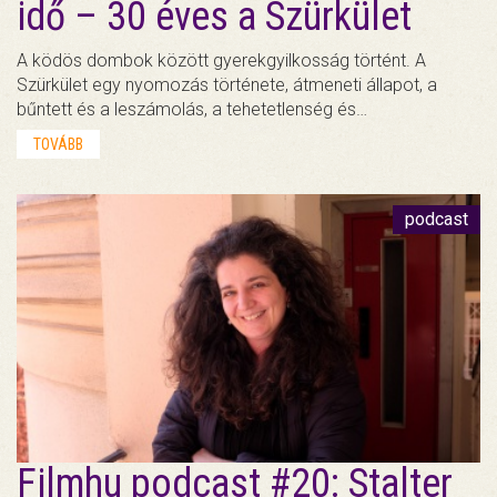
idő – 30 éves a Szürkület
A ködös dombok között gyerekgyilkosság történt. A
Szürkület egy nyomozás története, átmeneti állapot, a
bűntett és a leszámolás, a tehetetlenség és…
TOVÁBB
podcast
Filmhu podcast #20: Stalter