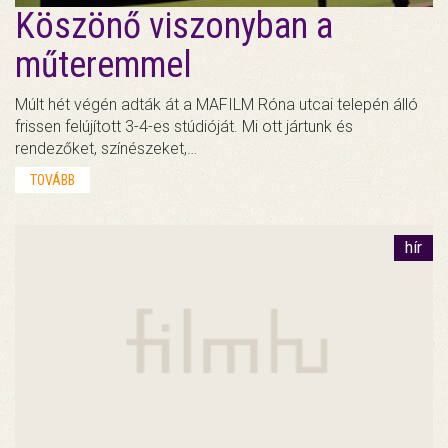
Köszönő viszonyban a
műteremmel
Múlt hét végén adták át a MAFILM Róna utcai telepén álló
frissen felújított 3-4-es stúdióját. Mi ott jártunk és
rendezőket, színészeket,…
TOVÁBB
hír