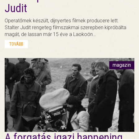
Judit
Operatőrnek készült, díjnyertes filmek producere lett.
Stalter Judit rengeteg filmszakmai szerepben kipróbálta
magát, de lassan már 15 éve a Laokoón…
TOVÁBB
magazin
A forgatás igazi happening