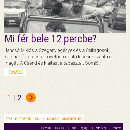
Mi fér bele 12 percbe?
Jancsó Miklós a Szegénylegények és a Csillagosok,
katonák forgatását követően döntő lépésre szánta el
magát. A Csend és kiáltást a tapasztalt Somló…
TOVÁBB
1
|
2
STÁB
PARTNEREK
RÓLUNK
KONTAKT
ADATVÉDELEM
Filmhu
HMDB
FilmInHungary
Filmtörténet
Szakma