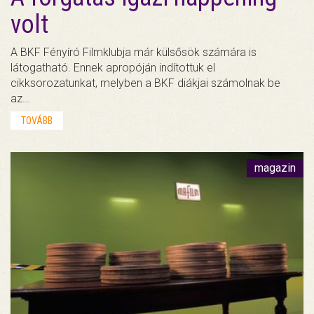
volt
A BKF Fényíró Filmklubja már külsősök számára is
látogatható. Ennek apropóján indítottuk el
cikksorozatunkat, melyben a BKF diákjai számolnak be
az…
TOVÁBB
magazin