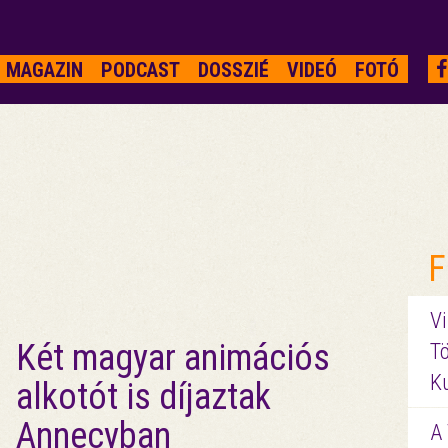
MAGAZIN
PODCAST
DOSSZIÉ
VIDEÓ
FOTÓ
F
Vi
Két magyar animációs
Tö
K
alkotót is díjaztak
Annecyban
A 