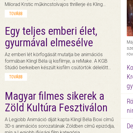
Milorad Krstic műkincstolvajos thrillerje és Kling…
TOVÁBB
Egy teljes emberi élet,
gyurmával elmesélve
Máj
sze
röv
Az emberi lét körfogását mutatja be animációs
formában Klingl Béla új kisfilmje, a reMake. A KGB
Ko
Stúdió berkeiben készült kisfilm csütörtök délelőtt…
Kr
TOVÁBB
gy
Magyar filmes sikerek a
Rö
Zöld Kultúra Fesztiválon
ni
A Legjobb Animáció díját kapta Klingl Béla Boxi című
De
3D-s animációs sorozatának Zöldben című epizódja,
míg a Legjobb ifjúsági film kategória…