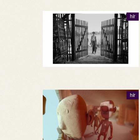
hír
hír