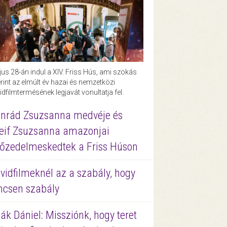
us 28-án indul a XIV. Friss Hús, ami szokás
rint az elmúlt év hazai és nemzetközi
idfilmtermésének legjavát vonultatja fel.
nrád Zsuzsanna medvéje és
eif Zsuzsanna amazonjai
őzedelmeskedtek a Friss Húson
vidfilmeknél az a szabály, hogy
ncsen szabály
ák Dániel: Missziónk, hogy teret