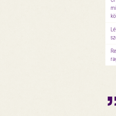
mi
kö
Lé
sz
Re
ra