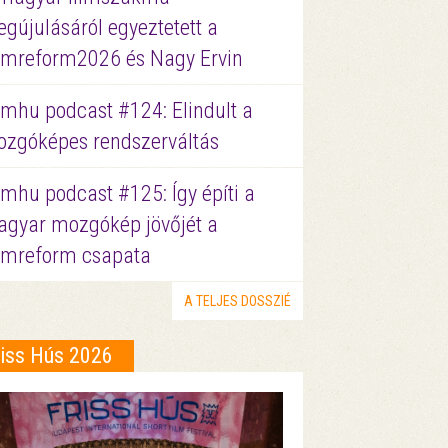
gújulásáról egyeztetett a
lmreform2026 és Nagy Ervin
lmhu podcast #124: Elindult a
zgóképes rendszerváltás
lmhu podcast #125: Így építi a
gyar mozgókép jövőjét a
lmreform csapata
A TELJES DOSSZIÉ
riss Hús 2026