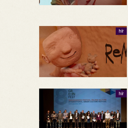
hír
hír