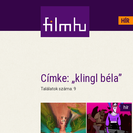
HIRDETÉS
HÍR
Címke: „klingl béla”
Találatok száma: 9
hír