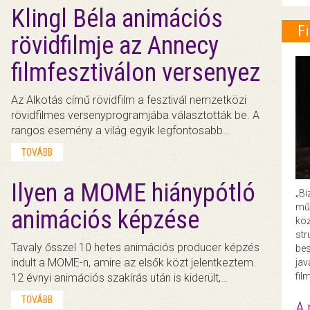
Klingl Béla animációs
F
rövidfilmje az Annecy
filmfesztiválon versenyez
Az Alkotás című rövidfilm a fesztivál nemzetközi
rövidfilmes versenyprogramjába választották be. A
rangos esemény a világ egyik legfontosabb…
TOVÁBB
Ilyen a MOME hiánypótló
„Bi
műk
animációs képzése
köz
str
Tavaly ősszel 10 hetes animációs producer képzés
bes
indult a MOME-n, amire az elsők közt jelentkeztem.
ja
fil
12 évnyi animációs szakírás után is kiderült,…
TOVÁBB
A 