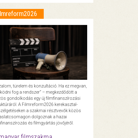
ilmreform2026
zalom, türelem és konzultáció. Ha ez megvan,
ödni fog a rendszer” – megkezdődött a
ös gondolkodás egy új filmfinanszírozási
uktúráról. A Filmreform2026 kerekasztal-
zélgetéseken a szakmai résztvevők közös
vaslatcsomagon dolgoznak a hazai
mfinanszírozás és filmgyártás jövőjéről.
magyar filmszakma