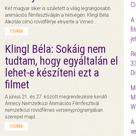
Ci
Két magyar siker is született a világ legrangosabb
animációs filmfesztiválján a hétvégén. Klingl Béla
A
Alkotás című rövidfilmje elnyerte a Vimeo…
fi
TOVÁBB
je
Klingl Béla: Sokáig nem
R
tudtam, hogy egyáltalán el
3
lehet-e készíteni ezt a
D
filmet
Me
M
A június 21. és 27. között megrendezésre kerülő
Annecy Nemzetközi Animációs Filmfesztivál
W
nemzetközi rövidfilmes versenyprogramjában
szerepel majd…
A 
TOVÁBB
ve