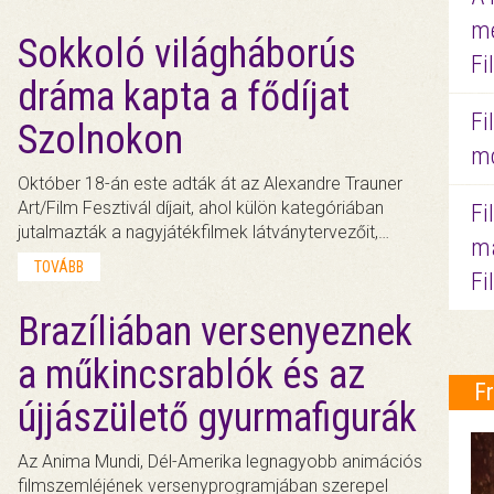
me
Sokkoló világháborús
Fi
dráma kapta a fődíjat
Fi
Szolnokon
mo
Október 18-án este adták át az Alexandre Trauner
Art/Film Fesztivál díjait, ahol külön kategóriában
Fi
jutalmazták a nagyjátékfilmek látványtervezőit,…
ma
TOVÁBB
Fi
Brazíliában versenyeznek
a műkincsrablók és az
F
újjászülető gyurmafigurák
Az Anima Mundi, Dél-Amerika legnagyobb animációs
filmszemléjének versenyprogramjában szerepel