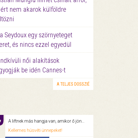
ért nem akarok külföldre
ltözni
a Seydoux egy szörnyeteget
eret, és nincs ezzel egyedül
ndkívüli női alakítások
gyogják be idén Cannes-t
A TELJES DOSSZIÉ
A liftnek más hangja van, amikor ő jön...
Kellemes húsvéti ünnepeket!