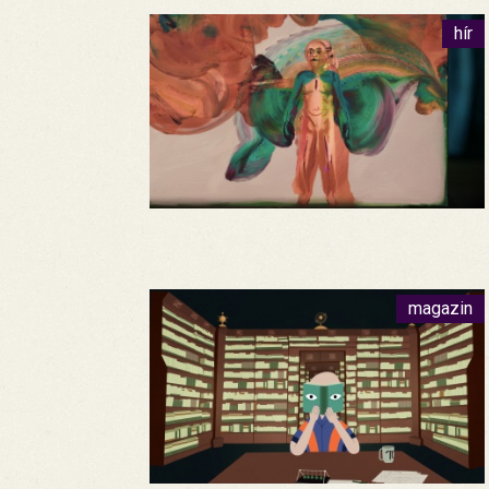
hír
magazin