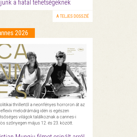
junk a fiatal tehetségeknek
A TELJES DOSSZIÉ
annes 2026
olitikai thrillertől a neonfényes horroron át az
eflexív melodrámáig idén is egészen
lsőséges világok találkoznak a cannes-i
ös szőnyegen május 12. és 23. között.
istian Mungiu filmet csinált arról,