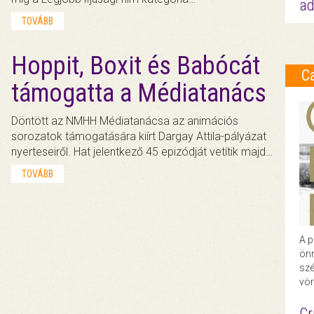
ad
TOVÁBB
Hoppit, Boxit és Babócát
C
támogatta a Médiatanács
Döntött az NMHH Médiatanácsa az animációs
sorozatok támogatására kiírt Dargay Attila-pályázat
nyerteseiről. Hat jelentkező 45 epizódját vetítik majd…
TOVÁBB
A p
önr
szé
vör
Cr