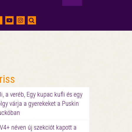
riss
li, a veréb, Egy kupac kufli és egy
lgy várja a gyerekeket a Puskin
uckóban
V4+ néven új szekciót kapott a