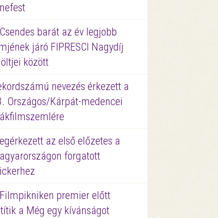
nefest
 Csendes barát az év legjobb
lmjének járó FIPRESCI Nagydíj
löltjei között
ekordszámú nevezés érkezett a
3. Országos/Kárpát-medencei
iákfilmszemlére
gérkezett az első előzetes a
agyarországon forgatott
ickerhez
Filmpikniken premier előtt
títik a Még egy kívánságot