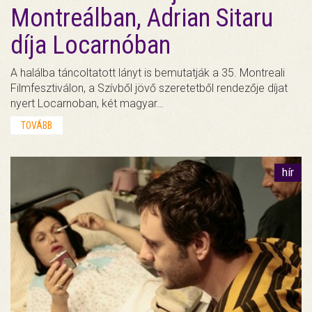
Montreálban, Adrian Sitaru
díja Locarnóban
A halálba táncoltatott lányt is bemutatják a 35. Montreali
Filmfesztiválon, a Szívből jövő szeretetből rendezője díjat
nyert Locarnoban, két magyar…
TOVÁBB
hír