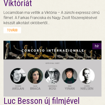
Viktóriát
Locarnóban ma vetítik a Viktória – A zürichi expressz című
filmet. A Farkas Franciska és Nagy Zsolt főszereplésével
készült alkotást októbertől…
TOVÁBB
hír
Luc Besson új filmjével