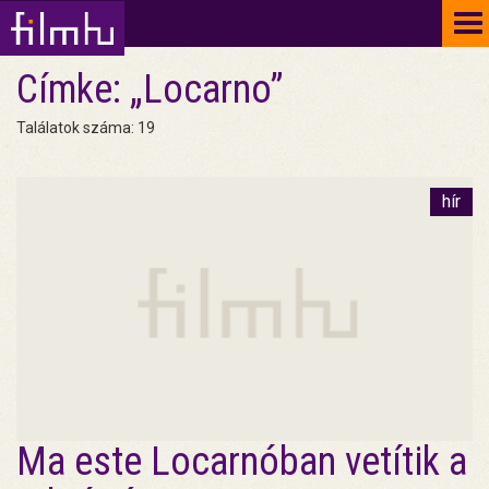
To
na
Címke: „Locarno”
Találatok száma: 19
hír
Ma este Locarnóban vetítik a