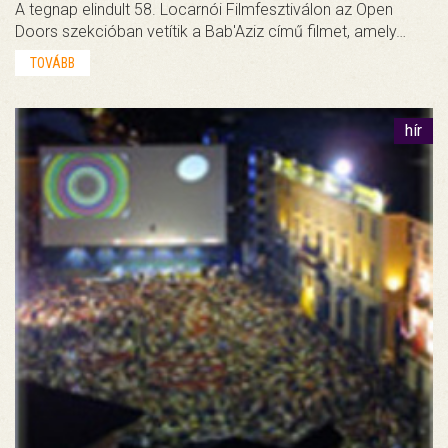
A tegnap elindult 58. Locarnói Filmfesztiválon az Open
Doors szekcióban vetítik a Bab'Aziz című filmet, amely…
TOVÁBB
hír