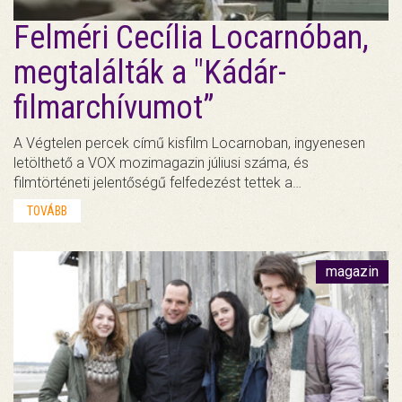
Felméri Cecília Locarnóban,
megtalálták a "Kádár-
filmarchívumot”
A Végtelen percek című kisfilm Locarnoban, ingyenesen
letölthető a VOX mozimagazin júliusi száma, és
filmtörténeti jelentőségű felfedezést tettek a…
TOVÁBB
magazin