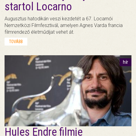
startol Locarno
Augusztus hatodikán veszi kezdetét a 67. Locarnói
Nemzetközi Filmfesztivál, amelyen Agnes Varda francia
filmrendező életműdíjat vehet át.
TOVÁBB
hír
Hules Endre filmje