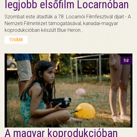
legjobb elsőfilm Locarnóban
Szombat este átadták a 78. Locarnói Filmfesztivál díjait - A
Nemzeti Filmintézet támogatásával, kanadai-magyar
koprodukcióban készült Blue Heron…
TOVÁBB
hír
A magyar koprodukcióban