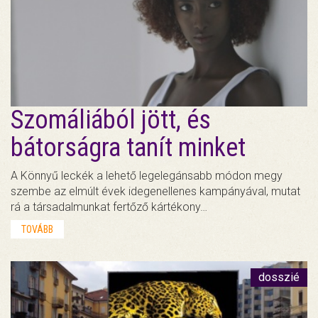
Szomáliából jött, és
bátorságra tanít minket
A Könnyű leckék a lehető legelegánsabb módon megy
szembe az elmúlt évek idegenellenes kampányával, mutat
rá a társadalmunkat fertőző kártékony…
TOVÁBB
dosszié