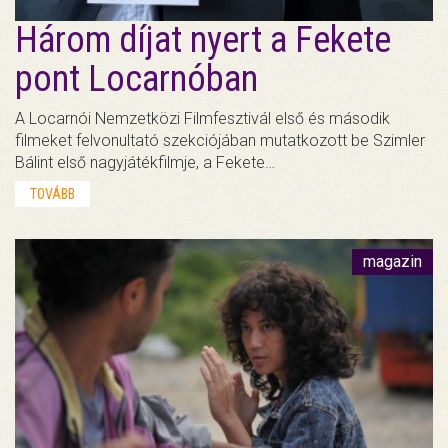
Három díjat nyert a Fekete
pont Locarnóban
A Locarnói Nemzetközi Filmfesztivál első és második
filmeket felvonultató szekciójában mutatkozott be Szimler
Bálint első nagyjátékfilmje, a Fekete…
TOVÁBB
magazin