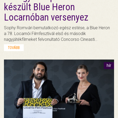
készült Blue Heron
Locarnóban versenyez
Sophy Romvári bemutatkozó egész estése, a Blue Heron
a 78. Locarnói Filmfesztivál első és második
nagyjátékfilmeket felvonultató Concorso Cineasti…
TOVÁBB
hír