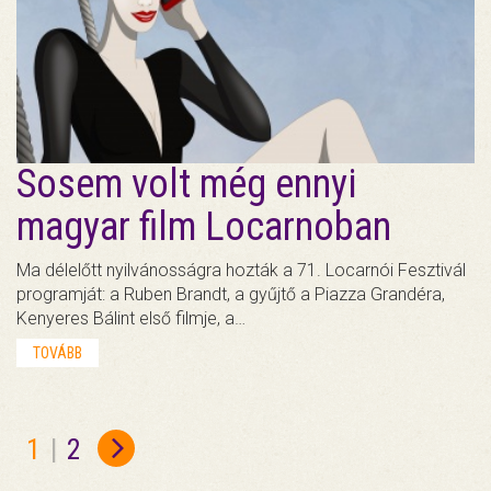
Sosem volt még ennyi
magyar film Locarnoban
Ma délelőtt nyilvánosságra hozták a 71. Locarnói Fesztivál
programját: a Ruben Brandt, a gyűjtő a Piazza Grandéra,
Kenyeres Bálint első filmje, a…
TOVÁBB
1
|
2