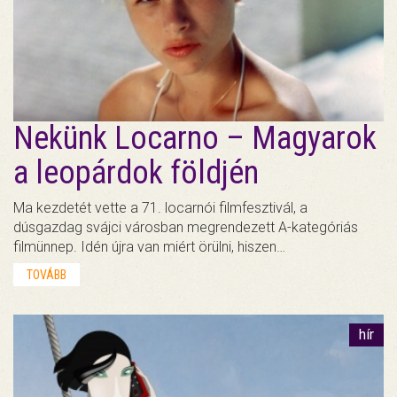
Nekünk Locarno – Magyarok
a leopárdok földjén
Ma kezdetét vette a 71. locarnói filmfesztivál, a
dúsgazdag svájci városban megrendezett A-kategóriás
filmünnep. Idén újra van miért örülni, hiszen…
TOVÁBB
hír