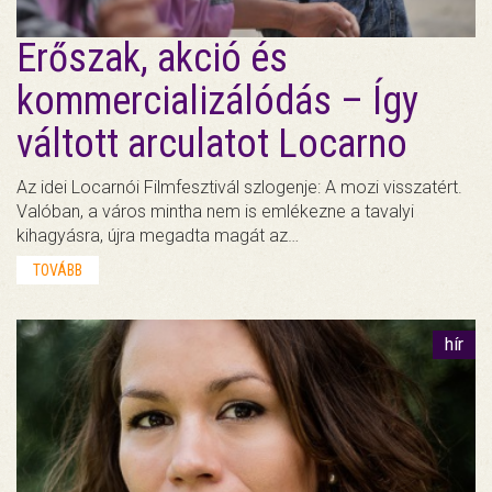
Erőszak, akció és
kommercializálódás – Így
váltott arculatot Locarno
Az idei Locarnói Filmfesztivál szlogenje: A mozi visszatért.
Valóban, a város mintha nem is emlékezne a tavalyi
kihagyásra, újra megadta magát az…
TOVÁBB
hír