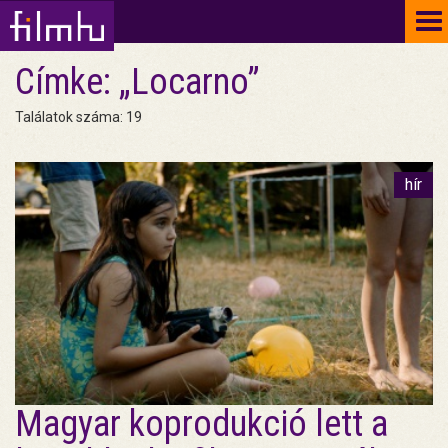
To
na
Címke: „Locarno”
Találatok száma: 19
hír
Magyar koprodukció lett a