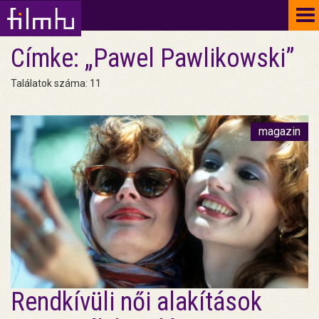
To
na
Címke: „Pawel Pawlikowski”
Találatok száma: 11
magazin
Rendkívüli női alakítások