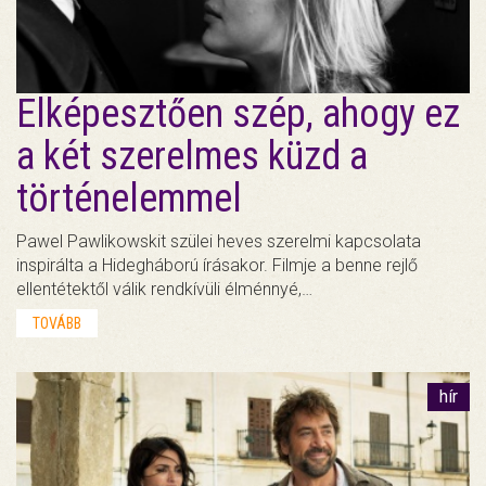
Elképesztően szép, ahogy ez
a két szerelmes küzd a
történelemmel
Pawel Pawlikowskit szülei heves szerelmi kapcsolata
inspirálta a Hidegháború írásakor. Filmje a benne rejlő
ellentétektől válik rendkívüli élménnyé,…
TOVÁBB
hír