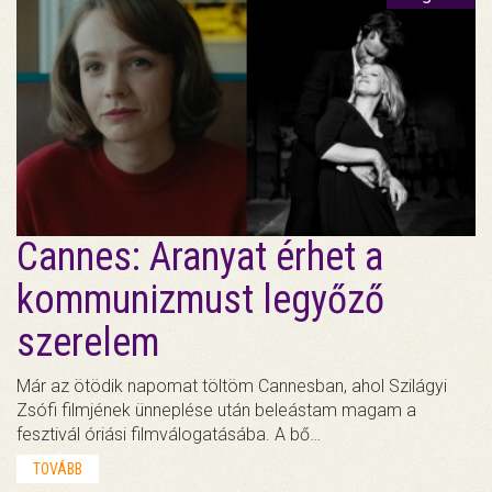
Cannes: Aranyat érhet a
kommunizmust legyőző
szerelem
Már az ötödik napomat töltöm Cannesban, ahol Szilágyi
Zsófi filmjének ünneplése után beleástam magam a
fesztivál óriási filmválogatásába. A bő…
TOVÁBB