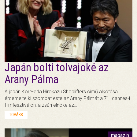
Japán bolti tolvajoké az
Arany Pálma
A japán Kore-eda Hirokazu Shoplifters című alkotása
érdemelte ki szombat este az Arany Pálmát a 71. cannes-i
filmfesztiválon, a zsűri elnöke az…
TOVÁBB
magazin