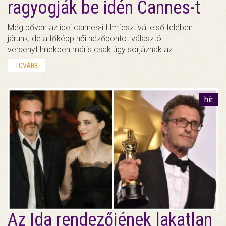
ragyogják be idén Cannes-t
Még bőven az idei cannes-i filmfesztivál első felében
járunk, de a főképp női nézőpontot választó
versenyfilmekben máris csak úgy sorjáznak az…
TOVÁBB
hír
Az Ida rendezőjének lakatlan