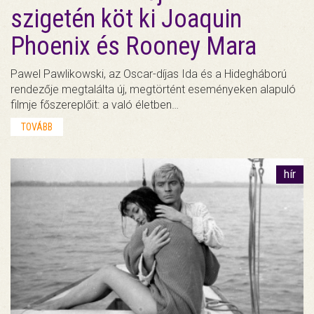
szigetén köt ki Joaquin
Phoenix és Rooney Mara
Pawel Pawlikowski, az Oscar-díjas Ida és a Hidegháború
rendezője megtalálta új, megtörtént eseményeken alapuló
filmje főszereplőit: a való életben…
TOVÁBB
hír