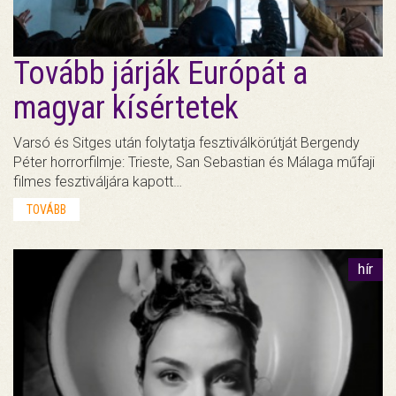
Tovább járják Európát a
magyar kísértetek
Varsó és Sitges után folytatja fesztiválkörútját Bergendy
Péter horrorfilmje: Trieste, San Sebastian és Málaga műfaji
filmes fesztiváljára kapott…
TOVÁBB
hír