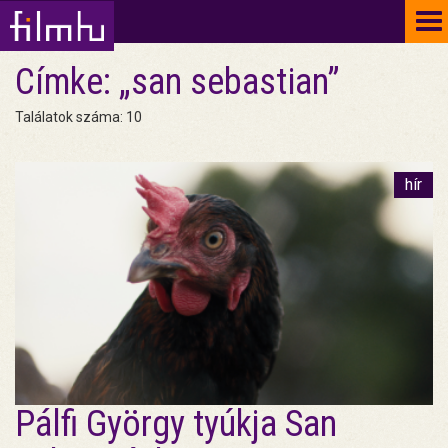
To
na
Címke: „san sebastian”
Találatok száma: 10
hír
Pálfi György tyúkja San