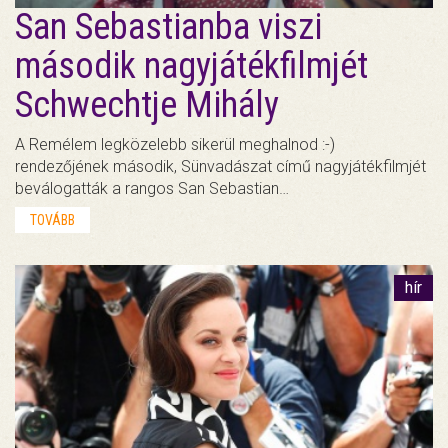
San Sebastianba viszi
második nagyjátékfilmjét
Schwechtje Mihály
A Remélem legközelebb sikerül meghalnod :-)
rendezőjének második, Sünvadászat című nagyjátékfilmjét
beválogatták a rangos San Sebastian…
TOVÁBB
hír