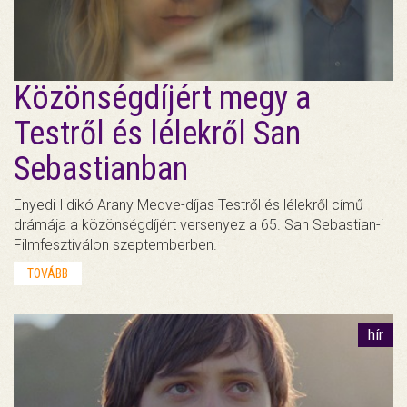
Közönségdíjért megy a
Testről és lélekről San
Sebastianban
Enyedi Ildikó Arany Medve-díjas Testről és lélekről című
drámája a közönségdíjért versenyez a 65. San Sebastian-i
Filmfesztiválon szeptemberben.
TOVÁBB
hír