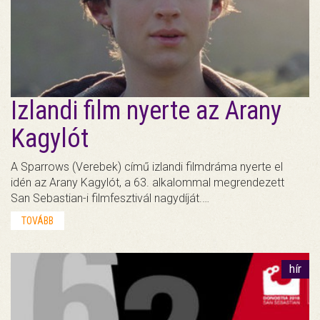
Izlandi film nyerte az Arany
Kagylót
A Sparrows (Verebek) című izlandi filmdráma nyerte el
idén az Arany Kagylót, a 63. alkalommal megrendezett
San Sebastian-i filmfesztivál nagydíját.…
TOVÁBB
hír