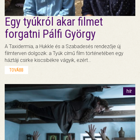
Egy tyúkról akar filmet
forgatni Pálfi György
A Taxidermia, a Hukkle és a Szabadesés rendezője új
filmterven dolgozik: a Tyúk című film történetében egy
háztáji csirke kiscsibékre vágyik, ezért…
TOVÁBB
hír