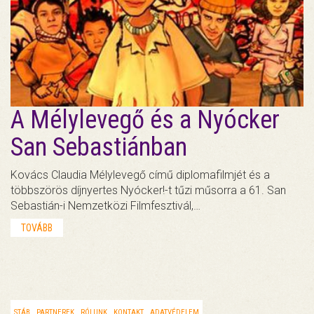
A Mélylevegő és a Nyócker
San Sebastiánban
Kovács Claudia Mélylevegő című diplomafilmjét és a
többszörös díjnyertes Nyócker!-t tűzi műsorra a 61. San
Sebastián-i Nemzetközi Filmfesztivál,…
TOVÁBB
STÁB
PARTNEREK
RÓLUNK
KONTAKT
ADATVÉDELEM