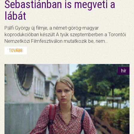
Sebastiánban is megveti a
lábát
Pálfi György új filmje, a német-görög-magyar
koprodukcióban készült A tyúk szeptemberben a Torontói
Nemzetközi Filmfesztiválon mutatkozik be, nem…
TOVÁBB
hír