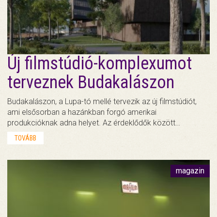
Új filmstúdió-komplexumot
terveznek Budakalászon
Budakalászon, a Lupa-tó mellé tervezik az új filmstúdiót,
ami elsősorban a hazánkban forgó amerikai
produkcióknak adna helyet. Az érdeklődők között…
TOVÁBB
magazin