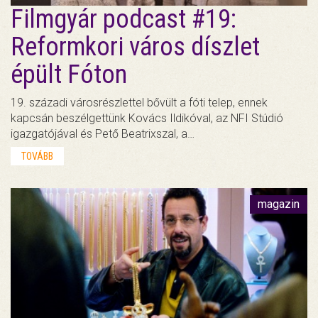
Filmgyár podcast #19:
Reformkori város díszlet
épült Fóton
19. századi városrészlettel bővült a fóti telep, ennek
kapcsán beszélgettünk Kovács Ildikóval, az NFI Stúdió
igazgatójával és Pető Beatrixszal, a…
TOVÁBB
magazin