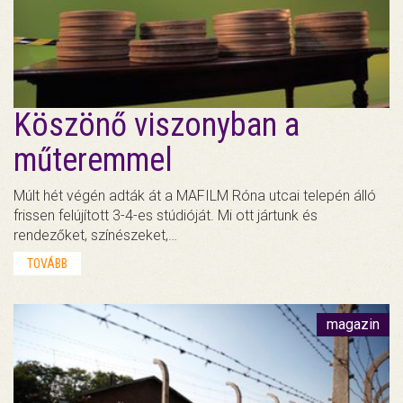
Köszönő viszonyban a
műteremmel
Múlt hét végén adták át a MAFILM Róna utcai telepén álló
frissen felújított 3-4-es stúdióját. Mi ott jártunk és
rendezőket, színészeket,…
TOVÁBB
magazin