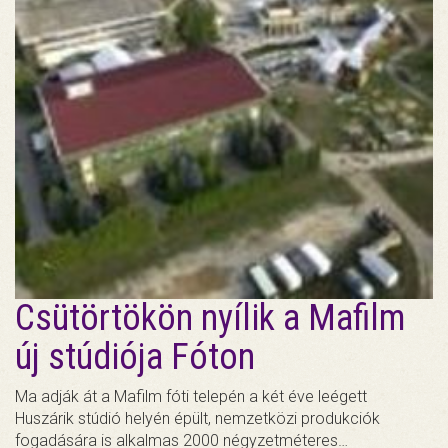
Csütörtökön nyílik a Mafilm
új stúdiója Fóton
Ma adják át a Mafilm fóti telepén a két éve leégett
Huszárik stúdió helyén épült, nemzetközi produkciók
fogadására is alkalmas 2000 négyzetméteres…