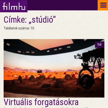
To
na
Címke: „stúdió”
Találatok száma: 10
hír
Virtuális forgatásokra