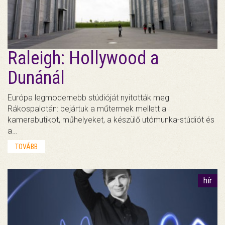
Raleigh: Hollywood a
Dunánál
Európa legmodernebb stúdióját nyitották meg
Rákospalotán: bejártuk a műtermek mellett a
kamerabutikot, műhelyeket, a készülő utómunka-stúdiót és
a…
TOVÁBB
hír