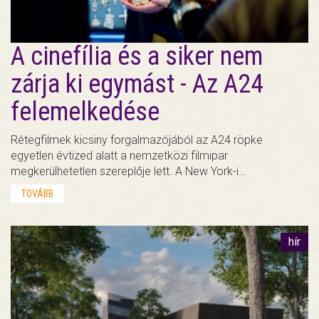
A cinefília és a siker nem
zárja ki egymást - Az A24
felemelkedése
Rétegfilmek kicsiny forgalmazójából az A24 röpke
egyetlen évtized alatt a nemzetközi filmipar
megkerülhetetlen szereplője lett. A New York-i…
TOVÁBB
hír