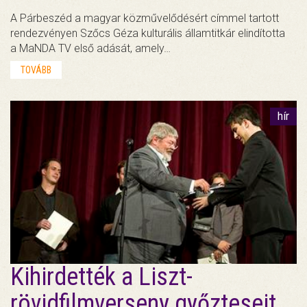
A Párbeszéd a magyar közművelődésért címmel tartott
rendezvényen Szőcs Géza kulturális államtitkár elindította
a MaNDA TV első adását, amely…
TOVÁBB
hír
Kihirdették a Liszt-
rövidfilmverseny győzteseit