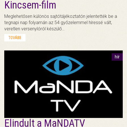
Kincsem-film
Meglehetősen különös sajtótájékoztatón jelentették be a
tegnapi nap folyamán az 54 győzelemmel híressé vált,
veretlen versenylóról készülő…
TOVÁBB
hír
Elindult a MaNDATV