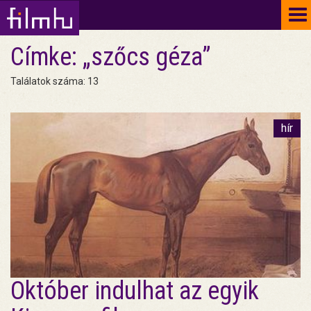
To
na
Címke: „szőcs géza”
Találatok száma: 13
hír
Október indulhat az egyik