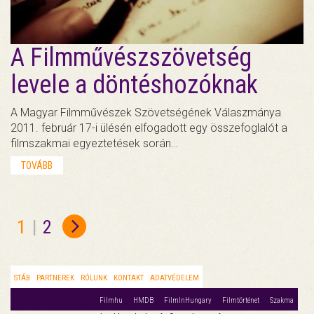
A Filmművészszövetség
levele a döntéshozóknak
A Magyar Filmművészek Szövetségének Válaszmánya
2011. február 17-i ülésén elfogadott egy összefoglalót a
filmszakmai egyeztetések során…
TOVÁBB
1
|
2
STÁB
PARTNEREK
RÓLUNK
KONTAKT
ADATVÉDELEM
Filmhu
HMDB
FilmInHungary
Filmtörténet
Szakma