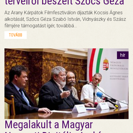
terveiről beszélt Szőcs Géza
Az Arany Kárpátok Filmfesztiválon díjazták Kocsis Ágnes
alkotását, Szőcs Géza Szabó István, Vidnyászky és Szász
filmjére támogatást ígér, továbbá…
TOVÁBB
hír
Megalakult a Magyar