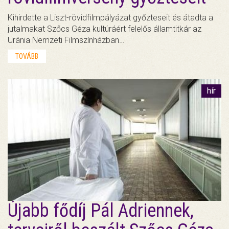
Kihirdette a Liszt-rövidfilmpályázat győzteseit és átadta a
jutalmakat Szőcs Géza kultúráért felelős államtitkár az
Uránia Nemzeti Filmszínházban…
TOVÁBB
hír
Újabb fődíj Pál Adriennek,