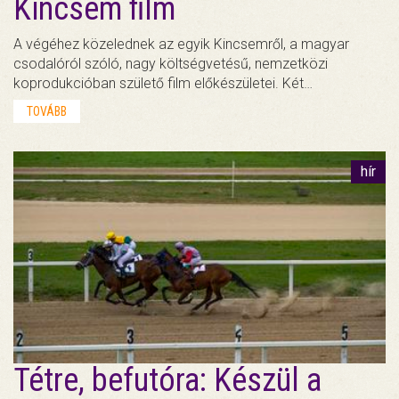
Kincsem film
A végéhez közelednek az egyik Kincsemről, a magyar
csodalóról szóló, nagy költségvetésű, nemzetközi
koprodukcióban születő film előkészületei. Két…
TOVÁBB
hír
Tétre, befutóra: Készül a