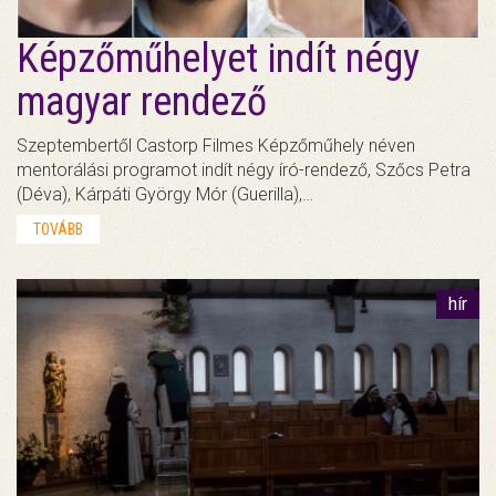
Képzőműhelyet indít négy
magyar rendező
Szeptembertől Castorp Filmes Képzőműhely néven
mentorálási programot indít négy író-rendező, Szőcs Petra
(Déva), Kárpáti György Mór (Guerilla),…
TOVÁBB
hír