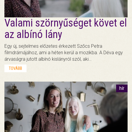
Valami szörnyűséget követ el
az albínó lány
Egy új, sejtelmes előzetes érkezett Szőcs Petra
filmdrámájához, ami a héten kerül a mozikba. A Déva egy
árvaságra jutott albínó kislányról szól, aki…
TOVÁBB
hír