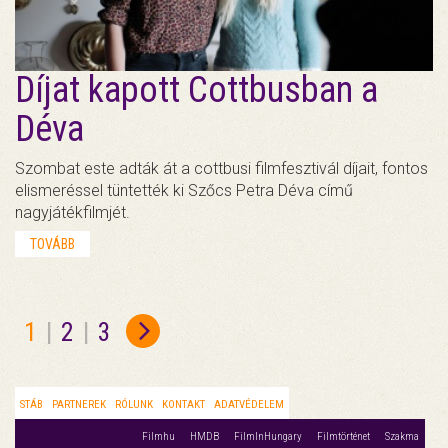
Díjat kapott Cottbusban a
Déva
Szombat este adták át a cottbusi filmfesztivál díjait, fontos
elismeréssel tüntették ki Szőcs Petra Déva című
nagyjátékfilmjét.
TOVÁBB
1
|
2
|
3
STÁB
PARTNEREK
RÓLUNK
KONTAKT
ADATVÉDELEM
Filmhu
HMDB
FilmInHungary
Filmtörténet
Szakma