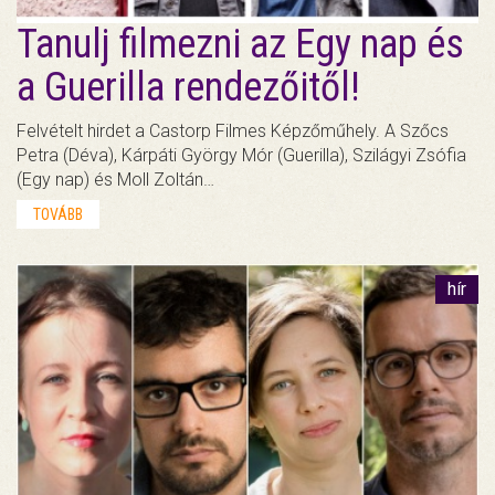
Tanulj filmezni az Egy nap és
a Guerilla rendezőitől!
Felvételt hirdet a Castorp Filmes Képzőműhely. A Szőcs
Petra (Déva), Kárpáti György Mór (Guerilla), Szilágyi Zsófia
(Egy nap) és Moll Zoltán…
TOVÁBB
hír