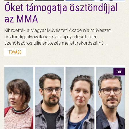
Őket támogatja ösztöndíjjal
az MMA
Kihirdették a Magyar Művészeti Akadémia művészeti
ösztöndíj pályázatának száz új nyertesét. Idén
tizenötszörös túljelentkezés mellett rekordszámú,…
TOVÁBB
hír