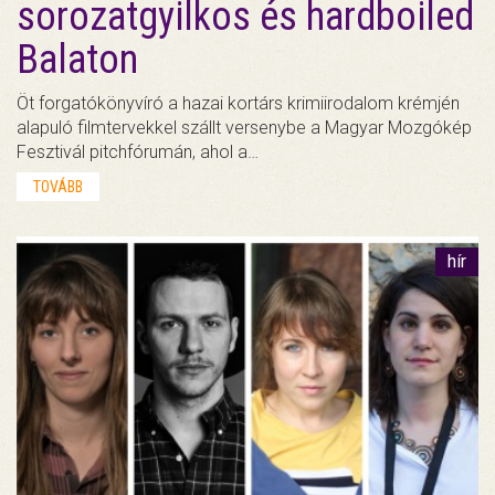
sorozatgyilkos és hardboiled
Balaton
Öt forgatókönyvíró a hazai kortárs krimiirodalom krémjén
alapuló filmtervekkel szállt versenybe a Magyar Mozgókép
Fesztivál pitchfórumán, ahol a…
TOVÁBB
hír