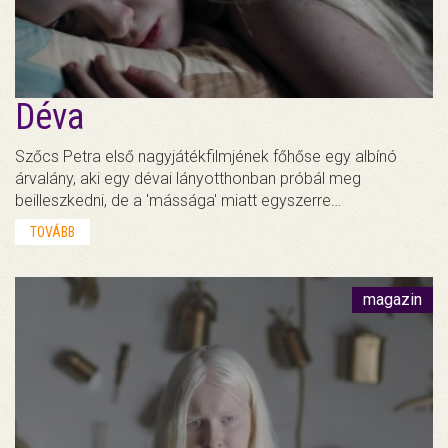
Déva
Szőcs Petra első nagyjátékfilmjének főhőse egy albínó
árvalány, aki egy dévai lányotthonban próbál meg
beilleszkedni, de a 'mássága' miatt egyszerre…
TOVÁBB
magazin