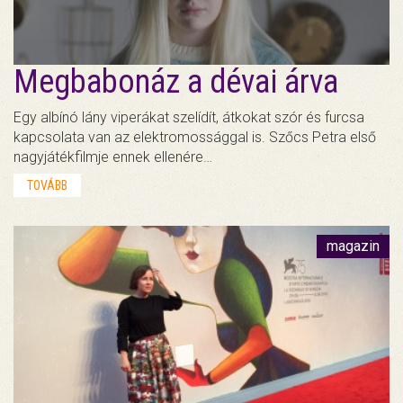
Megbabonáz a dévai árva
Egy albínó lány viperákat szelídít, átkokat szór és furcsa
kapcsolata van az elektromossággal is. Szőcs Petra első
nagyjátékfilmje ennek ellenére…
TOVÁBB
magazin