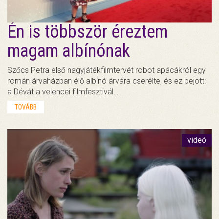
Én is többször éreztem
magam albínónak
Szőcs Petra első nagyjátékfilmtervét robot apácákról egy
román árvaházban élő albínó árvára cserélte, és ez bejött:
a Dévát a velencei filmfesztivál…
TOVÁBB
videó