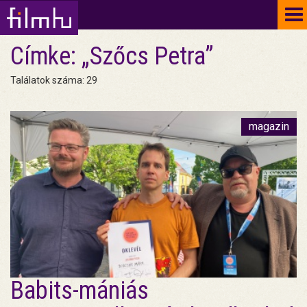
To
na
Címke: „Szőcs Petra”
Találatok száma: 29
magazin
Babits-mániás