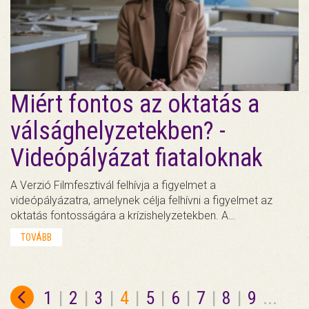
Miért fontos az oktatás a
válsághelyzetekben? -
Videópályázat fiataloknak
A Verzió Filmfesztivál felhívja a figyelmet a
videópályázatra, amelynek célja felhívni a figyelmet az
oktatás fontosságára a krízishelyzetekben. A…
TOVÁBB
1
|
2
|
3
|
4
|
5
|
6
|
7
|
8
|
9
...