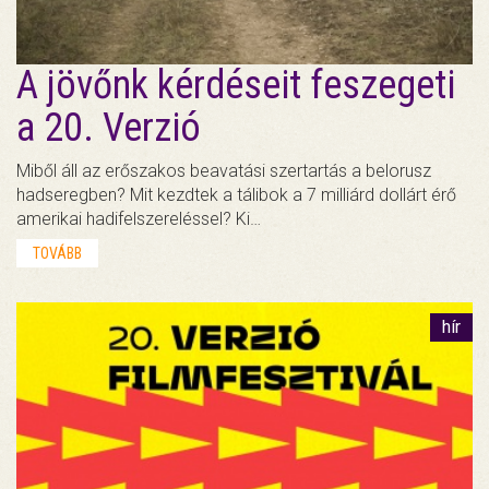
A jövőnk kérdéseit feszegeti
a 20. Verzió
Miből áll az erőszakos beavatási szertartás a belorusz
hadseregben? Mit kezdtek a tálibok a 7 milliárd dollárt érő
amerikai hadifelszereléssel? Ki…
TOVÁBB
hír