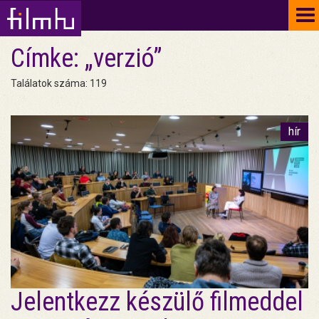
To
na
Címke: „verzió”
Találatok száma: 119
hír
Jelentkezz készülő filmeddel