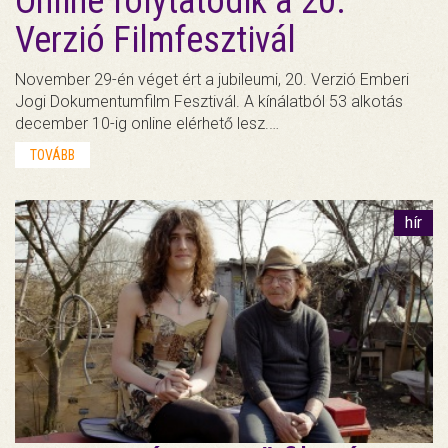
Online folytatódik a 20.
Verzió Filmfesztivál
November 29-én véget ért a jubileumi, 20. Verzió Emberi
Jogi Dokumentumfilm Fesztivál. A kínálatból 53 alkotás
december 10-ig online elérhető lesz.…
TOVÁBB
hír