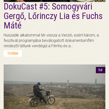
DokuCast #5: Somogyvári
Gergő, Lőrinczy Lia és Fuchs
Máté
Huszadik alkalommal tér vissza a Verzió, ezért három, a
fesztivál programjába beválogatott dokumentumfilm
rendezőt láttunk vendégül a Filmhu és a…
TOVÁBB
hír