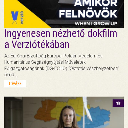
Ingyenesen nézhető dokfilm
a Verziótékában
Az Európai Bizottság Európai Polgári Védelem és
Humanitárius Segítségnyújtási Műveletek
Főigazgatóságának (DG-ECHO) “Oktatás vészhelyzetben”
című…
TOVÁBB
hír