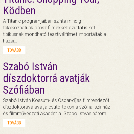
Ködben
A Titanic programjaiban szinte mindig
találkozhatunk orosz filmekkel: ezúttal is két
tipikusnak mondható fesztiválfilmet importáltak a
hazai…
TOVÁBB
Szabó István
díszdoktorrá avatják
Szófiában
Szabó István Kossuth- és Oscar-díjas filmrendezőt
díszdoktorává avatja csütörtökön a szófiai színház-
és filmművészeti akadémia. Szabó István három…
TOVÁBB