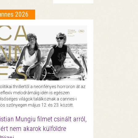
annes 2026
olitikai thrillertől a neonfényes horroron át az
eflexív melodrámáig idén is egészen
lsőséges világok találkoznak a cannes-i
ös szőnyegen május 12. és 23. között.
istian Mungiu filmet csinált arról,
ért nem akarok külföldre