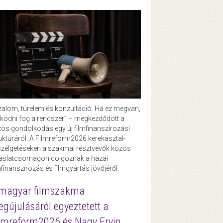
zalom, türelem és konzultáció. Ha ez megvan,
ödni fog a rendszer” – megkezdődött a
ös gondolkodás egy új filmfinanszírozási
uktúráról. A Filmreform2026 kerekasztal-
zélgetéseken a szakmai résztvevők közös
vaslatcsomagon dolgoznak a hazai
mfinanszírozás és filmgyártás jövőjéről.
magyar filmszakma
gújulásáról egyeztetett a
lmreform2026 és Nagy Ervin