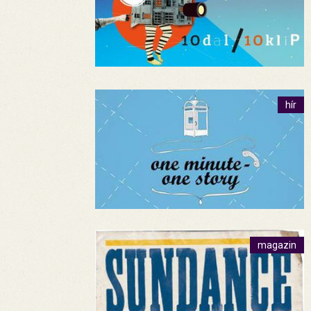
hír
magazin