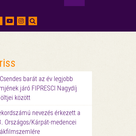
riss
 Csendes barát az év legjobb
lmjének járó FIPRESCI Nagydíj
löltjei között
ekordszámú nevezés érkezett a
3. Országos/Kárpát-medencei
iákfilmszemlére