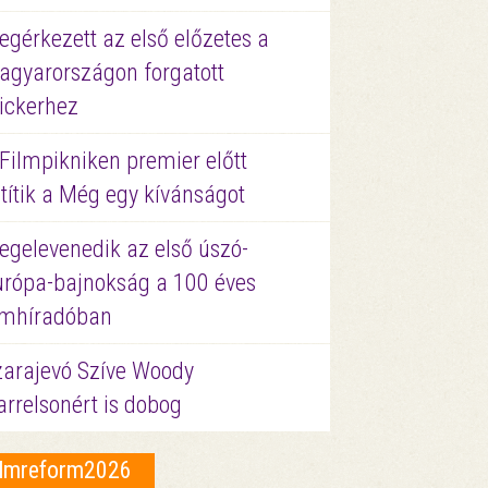
gérkezett az első előzetes a
agyarországon forgatott
ickerhez
Filmpikniken premier előtt
títik a Még egy kívánságot
egelevenedik az első úszó-
urópa-bajnokság a 100 éves
ilmhíradóban
zarajevó Szíve Woody
rrelsonért is dobog
ilmreform2026