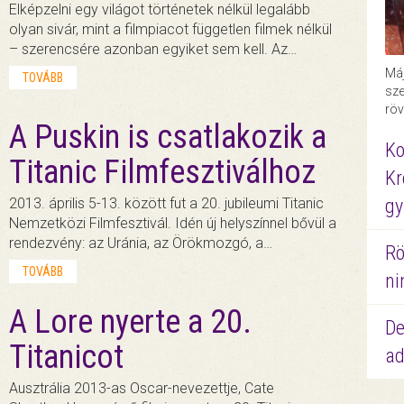
Elképzelni egy világot történetek nélkül legalább
olyan sivár, mint a filmpiacot független filmek nélkül
– szerencsére azonban egyiket sem kell. Az…
Máj
TOVÁBB
sze
röv
A Puskin is csatlakozik a
Ko
Titanic Filmfesztiválhoz
Kr
gy
2013. április 5-13. között fut a 20. jubileumi Titanic
Nemzetközi Filmfesztivál. Idén új helyszínnel bővül a
rendezvény: az Uránia, az Örökmozgó, a…
Rö
TOVÁBB
ni
A Lore nyerte a 20.
De
Titanicot
ad
Ausztrália 2013-as Oscar-nevezettje, Cate