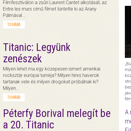
Filmfesztiválon a zsűri Laurent Cantet alkotását, az
Entre les murs című filmet tüntette ki az Arany
Pálmával.…
TOVÁBB
Titanic: Legyünk
zenészek
„Bi
Milyen lehet ma egy közepesen ismert amerikai
műk
rocksztár európai turnéja? Milyen híres haverok
köz
tartanak vele és milyen drogokat próbálnak ki?
str
bes
Milyen…
ja
TOVÁBB
fil
Péterfy Borival melegít be
A 
me
a 20. Titanic
Fi