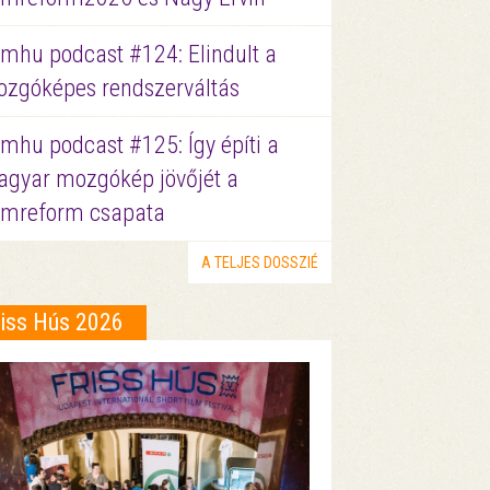
lmhu podcast #124: Elindult a
zgóképes rendszerváltás
lmhu podcast #125: Így építi a
gyar mozgókép jövőjét a
lmreform csapata
A TELJES DOSSZIÉ
riss Hús 2026