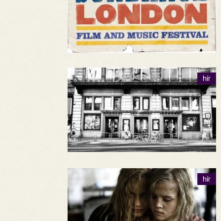
hír
hír