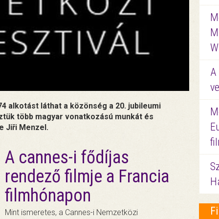
Me
M
W
A 
ve
 74 alkotást láthat a közönség a 20. jubileumi
M
öztük több magyar vonatkozású munkát és
E
 Jiři Menzel.
f
A cannes-i fődíjas
S
rendező filmje a Francia
Ha
filmhónapon
F
Mint ismeretes, a Cannes-i Nemzetközi