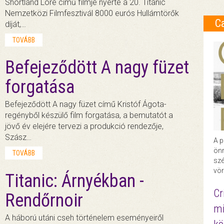
Shortland Lore című filmje nyerte a 20. Titanic
Nemzetközi Filmfesztivál 8000 eurós Hullámtörők
C
díját,…
TOVÁBB
Befejeződött A nagy füzet
forgatása
Befejeződött A nagy füzet című Kristóf Ágota-
regényből készülő film forgatása, a bemutatót a
jövő év elejére tervezi a produkció rendezője,
Szász…
A p
önr
TOVÁBB
szé
vör
Titanic: Árnyékban -
Cr
Rendőrnoir
mi
A háború utáni cseh történelem eseményeiről