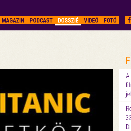
MAGAZIN
PODCAST
DOSSZIÉ
VIDEÓ
FOTÓ
F
A
fi
je
R
3
D