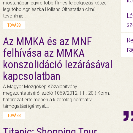
kö
mostanában egyre több filmes feldolgozás készül:
legutóbb Agnieszka Holland Olthatatlan című
Lé
tévéfilmje…
sz
TOVÁBB
Az MMKA és az MNF
Re
ra
felhívása az MMKA
konszolidáció lezárásával
kapcsolatban
A Magyar Mozgókép Közalapítvány
megszüntetéséről szóló 1069/2012. (III. 20.) Korm.
határozat értelmében a kizárólag normatív
támogatási igénnyel,…
TOVÁBB
Titanic: Shopping Tour,