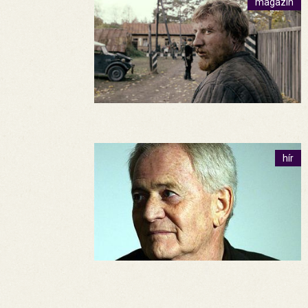
magazin
hír