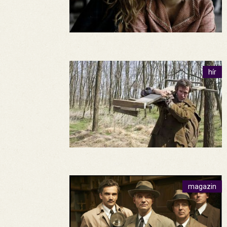
hír
magazin