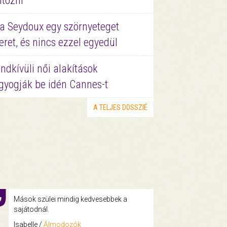
ltözni
a Seydoux egy szörnyeteget
eret, és nincs ezzel egyedül
ndkívüli női alakítások
gyogják be idén Cannes-t
A TELJES DOSSZIÉ
Mások szülei mindig kedvesebbek a
sajátodnál.
Isabelle /
Álmodozók