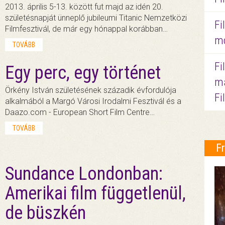
2013. április 5-13. között fut majd az idén 20.
születésnapját ünneplő jubileumi Titanic Nemzetközi
Fi
Filmfesztivál, de már egy hónappal korábban…
mo
TOVÁBB
Fi
Egy perc, egy történet
ma
Örkény István születésének századik évfordulója
Fi
alkalmából a Margó Városi Irodalmi Fesztivál és a
Daazo.com - European Short Film Centre…
TOVÁBB
F
Sundance Londonban:
Amerikai film függetlenül,
de büszkén