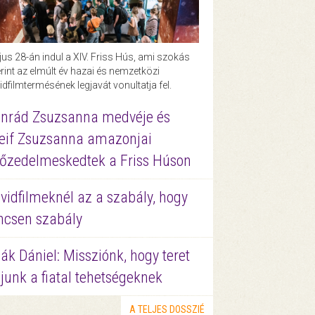
us 28-án indul a XIV. Friss Hús, ami szokás
rint az elmúlt év hazai és nemzetközi
idfilmtermésének legjavát vonultatja fel.
nrád Zsuzsanna medvéje és
eif Zsuzsanna amazonjai
őzedelmeskedtek a Friss Húson
vidfilmeknél az a szabály, hogy
ncsen szabály
ák Dániel: Missziónk, hogy teret
junk a fiatal tehetségeknek
A TELJES DOSSZIÉ