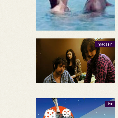
magazin
hír