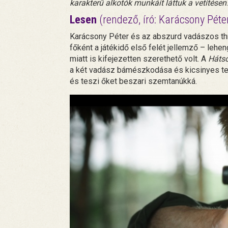
karakterű alkotók munkáit láttuk a vetítésen
Lesen
(rendező, író: Karácsony Péte
Karácsony Péter és az abszurd vadászos thr
főként a játékidő első felét jellemző – le
miatt is kifejezetten szerethető volt. A
Hátsó
a két vadász bámészkodása és kicsinyes teh
és teszi őket beszari szemtanúkká.