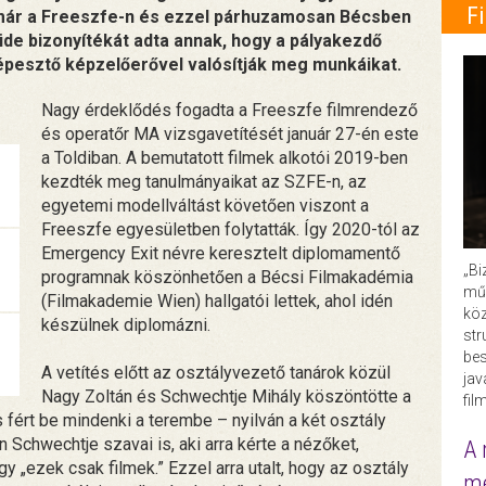
F
immár a Freeszfe-n és ezzel párhuzamosan Bécsben
üde bizonyítékát adta annak, hogy a pályakezdő
épesztő képzelőerővel valósítják meg munkáikat.
Nagy érdeklődés fogadta a Freeszfe filmrendező
és operatőr MA vizsgavetítését január 27-én este
a Toldiban. A bemutatott filmek alkotói 2019-ben
kezdték meg tanulmányaikat az SZFE-n, az
egyetemi modellváltást követően viszont a
Freeszfe egyesületben folytatták. Így 2020-tól az
Emergency Exit névre keresztelt diplomamentő
„Bi
programnak köszönhetően a Bécsi Filmakadémia
műk
(Filmakademie Wien) hallgatói lettek, ahol idén
köz
készülnek diplomázni.
str
bes
A vetítés előtt az osztályvezető tanárok közül
ja
Nagy Zoltán és Schwechtje Mihály köszöntötte a
fil
fért be mindenki a terembe – nyilván a két osztály
 Schwechtje szavai is, aki arra kérte a nézőket,
A 
gy „ezek csak filmek.” Ezzel arra utalt, hogy az osztály
me