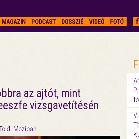
MAGAZIN
PODCAST
DOSSZIÉ
VIDEÓ
FOTÓ
F
A
P
bbra az ajtót, mint
fő
eeszfe vizsgavetítésén
Vi
Tö
 Toldi Moziban
K