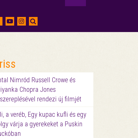
riss
ntal Nimród Russell Crowe és
riyanka Chopra Jones
szereplésével rendezi új filmjét
li, a veréb, Egy kupac kufli és egy
lgy várja a gyerekeket a Puskin
uckóban