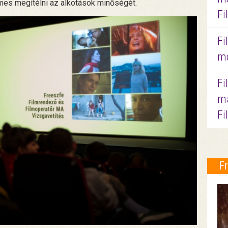
mes megítélni az alkotások minőségét.
Fi
Fi
mo
Fi
ma
Fi
F