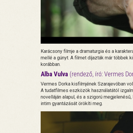
Karácsony filmje a dramaturgia és a karakter
mellé a gúnyt. A filmet díjazták már többek 
korábban.
Alba Vulva
(rendező, író: Vermes Do
Vermes Dorka kisfilmjének Szarajevóban volt
A tudatfilmes eszközök használatától izgal
novelláján alapul, és a szigorú megjelenésű
intim gyantázását örökíti meg.