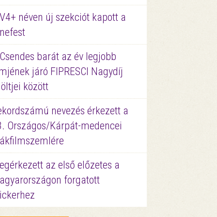
V4+ néven új szekciót kapott a
nefest
 Csendes barát az év legjobb
lmjének járó FIPRESCI Nagydíj
löltjei között
ekordszámú nevezés érkezett a
3. Országos/Kárpát-medencei
iákfilmszemlére
gérkezett az első előzetes a
agyarországon forgatott
ickerhez