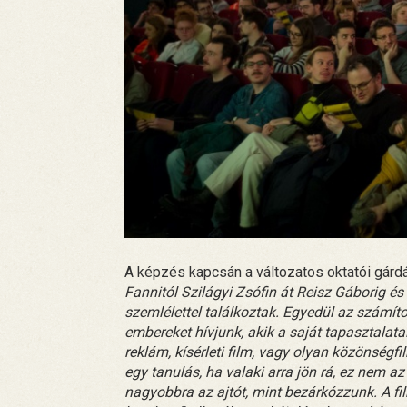
A képzés kapcsán a változatos oktatói gárdát
Fannitól Szilágyi Zsófin át Reisz Gáborig és
szemlélettel találkoztak. Egyedül az számíto
embereket hívjunk, akik a saját tapasztalata
reklám, kísérleti film, vagy olyan közönségf
egy tanulás, ha valaki arra jön rá, ez nem az
nagyobbra az ajtót, mint bezárkózzunk. A fi