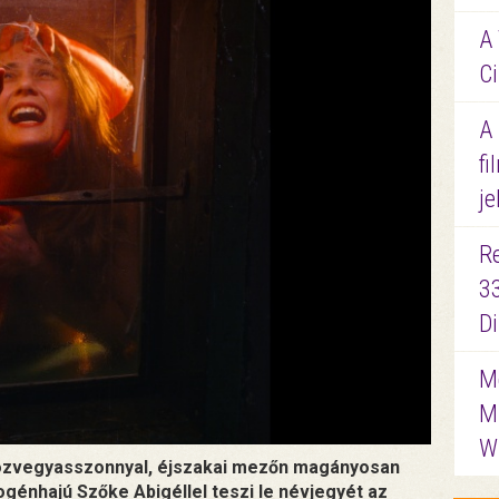
A 
Ci
A
fi
je
R
3
D
Me
M
W
ó özvegyasszonnyal, éjszakai mezőn magányosan
rogénhajú Szőke Abigéllel teszi le névjegyét az