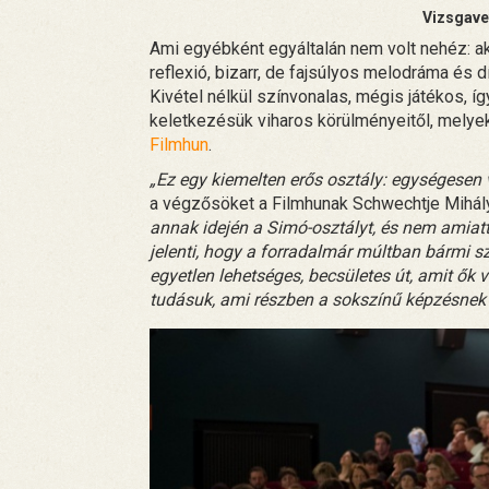
Vizsgavet
Ami egyébként egyáltalán nem volt nehéz: ak
reflexió, bizarr, de fajsúlyos melodráma és 
Kivétel nélkül színvonalas, mégis játékos, í
keletkezésük viharos körülményeitől, melye
Filmhun
.
„Ez egy kiemelten erős osztály: egységese
a végzősöket a Filmhunak Schwechtje Mihály
annak idején a Simó-osztályt, és nem amiat
jelenti, hogy a forradalmár múltban bármi sz
egyetlen lehetséges, becsületes út, amit ők
tudásuk, ami részben a sokszínű képzésnek