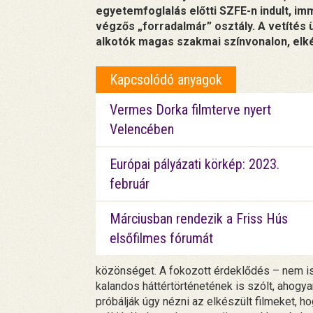
egyetemfoglalás előtti SZFE-n indult, 
végzős „forradalmár” osztály. A vetítés 
alkotók magas szakmai színvonalon, elk
Kapcsolódó anyagok
Vermes Dorka filmterve nyert
Velencében
Európai pályázati körkép: 2023.
február
Márciusban rendezik a Friss Hús
elsőfilmes fórumát
közönséget. A fokozott érdeklődés – nem is 
kalandos háttértörténetének is szólt, ahogyan
próbálják úgy nézni az elkészült filmeket, ho