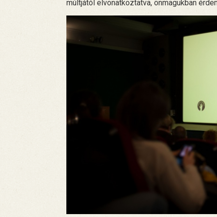
múltjától elvonatkoztatva, önmagukban érde