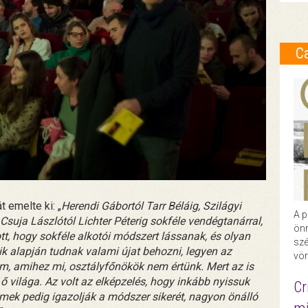
C
 emelte ki: „
Herendi Gábortól Tarr Béláig, Szilágyi
A p
 Csuja Lászlótól Lichter Péterig sokféle vendégtanárral,
önr
tt, hogy sokféle alkotói módszert lássanak, és olyan
szé
ik alapján tudnak valami újat behozni, legyen az
vör
ilm, amihez mi, osztályfőnökök nem értünk. Mert az is
 ő világa. Az volt az elképzelés, hogy inkább nyissuk
Cr
lmek pedig igazolják a módszer sikerét, nagyon önálló