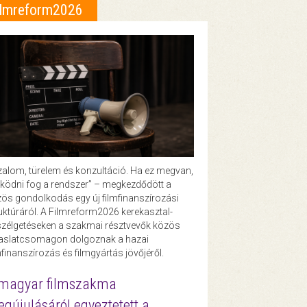
ilmreform2026
zalom, türelem és konzultáció. Ha ez megvan,
ödni fog a rendszer” – megkezdődött a
ös gondolkodás egy új filmfinanszírozási
uktúráról. A Filmreform2026 kerekasztal-
zélgetéseken a szakmai résztvevők közös
vaslatcsomagon dolgoznak a hazai
mfinanszírozás és filmgyártás jövőjéről.
magyar filmszakma
gújulásáról egyeztetett a