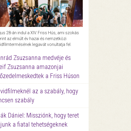
us 28-án indul a XIV. Friss Hús, ami szokás
rint az elmúlt év hazai és nemzetközi
idfilmtermésének legjavát vonultatja fel.
nrád Zsuzsanna medvéje és
eif Zsuzsanna amazonjai
őzedelmeskedtek a Friss Húson
vidfilmeknél az a szabály, hogy
ncsen szabály
ák Dániel: Missziónk, hogy teret
junk a fiatal tehetségeknek