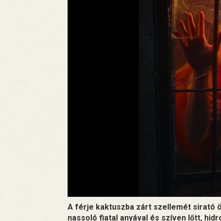
A férje kaktuszba zárt szellemét sirat
nassoló fiatal anyával és szíven lőtt, hid