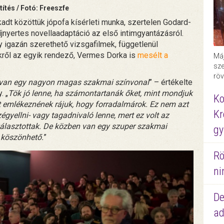
ítés / Fotó: Freeszfe
adt közöttük jópofa kísérleti munka, szertelen Godard-
díjnyertes novellaadaptáció az első intimgyantázásról.
gy igazán szerethető vizsgafilmek, függetlenül
kről az egyik rendező, Vermes Dorka is
mesélt a
Máj
sze
röv
n van egy nagyon magas szakmai színvonal
” – értékelte
. „
Tök jó lenne, ha számontartanák őket, mint mondjuk
Ko
t emlékeznének rájuk, hogy forradalmárok. Ez nem azt
Kr
égyellni- vagy tagadnivaló lenne, mert ez volt az
 választottak. De közben van egy szuper szakmai
gy
 köszönhető.
”
Rö
ni
De
ad