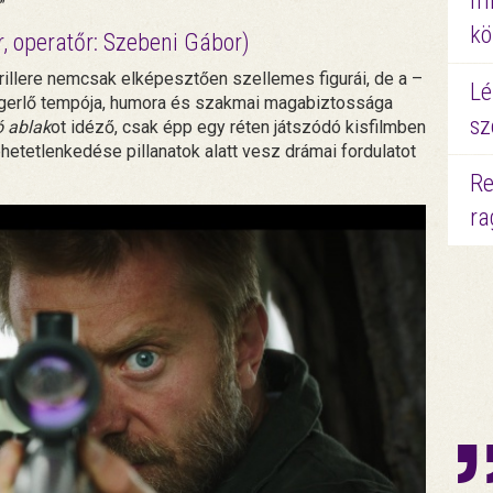
mi
.”
kö
r, operatőr: Szebeni Gábor)
illere nemcsak elképesztően szellemes figurái, de a –
Lé
hengerlő tempója, humora és szakmai magabiztossága
sz
 ablak
ot idéző, csak épp egy réten játszódó kisfilmben
etetlenkedése pillanatok alatt vesz drámai fordulatot
Re
ra