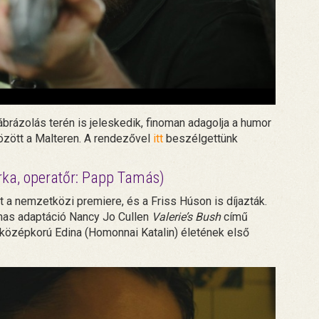
ábrázolás terén is jeleskedik, finoman adagolja a humor
között a Malteren. A rendezővel
itt
beszélgettünk
rka, operatőr: Papp Tamás)
 a nemzetközi premiere, és a Friss Húson is díjazták.
mas adaptáció Nancy Jo Cullen
Valerie’s Bush
című
, középkorú Edina (Homonnai Katalin) életének első