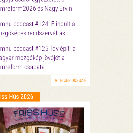
lmreform2026 és Nagy Ervin
lmhu podcast #124: Elindult a
zgóképes rendszerváltás
lmhu podcast #125: Így építi a
gyar mozgókép jövőjét a
lmreform csapata
A TELJES DOSSZIÉ
riss Hús 2026