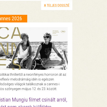
A TELJES DOSSZIÉ
annes 2026
olitikai thrillertől a neonfényes horroron át az
eflexív melodrámáig idén is egészen
lsőséges világok találkoznak a cannes-i
ös szőnyegen május 12. és 23. között.
istian Mungiu filmet csinált arról,