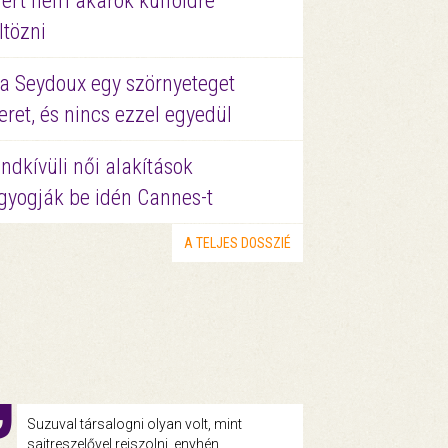
ért nem akarok külföldre
ltözni
a Seydoux egy szörnyeteget
eret, és nincs ezzel egyedül
ndkívüli női alakítások
gyogják be idén Cannes-t
A TELJES DOSSZIÉ
Suzuval társalogni olyan volt, mint
sajtreszelővel rejszolni, enyhén