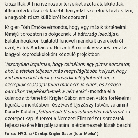
kiszálltak. A finanszírozási terveiket azóta átalakították,
itthonról a költségek kisebb hányadát szeretnék biztosítani,
a nagyobb részt külföldről beszerezni.
Krigler-Tóth Emőke elmondta, hogy egy másik történelmi
témájú sorozaton is dolgoznak:
A bátorság iskolája
a
Balatonbogláron bújtatott lengyel menekült gyerekekről
szól, Petrik András és Horváth Áron írók vesznek részt a
lengyel koprodukcióként készülő projektben.
“
Iszonyúan izgalmas, hogy csinálunk egy gimis sorozatot,
ahol a téteket teljesen más megvilágításba helyezi, hogy
kint embereket ölnek a második világháborúban, a
szereplők családjai talán már nem is élnek, és közben
bármikor megérkezhetnek a németek” -
mondta el a
kalandos történetről Krigler Gábor, amiben valós történelmi
figurák, a mentésben résztvevő Ujszászy István, valamint
Karády Katalin
„felturbósított sorozatkarakter-változata
” is
szerepet kap. A tervet a Nemzeti Filmintézet sorozatok
fejlesztésére kiírt pályázatára is érdemesnek látták beadni.
Forrás: HVG.hu / Címlap: Krigler Gábor (fotó: Media1)