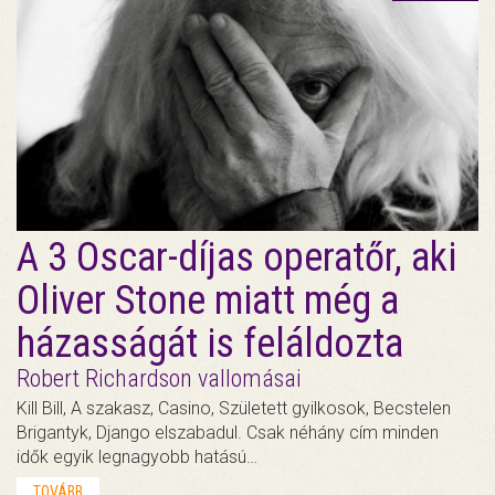
A 3 Oscar-díjas operatőr, aki
Oliver Stone miatt még a
házasságát is feláldozta
Robert Richardson vallomásai
Kill Bill, A szakasz, Casino, Született gyilkosok, Becstelen
Brigantyk, Django elszabadul. Csak néhány cím minden
idők egyik legnagyobb hatású…
TOVÁBB