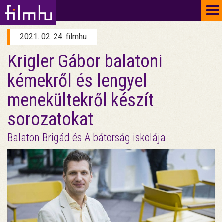
To
na
2021. 02. 24. filmhu
Krigler Gábor balatoni
kémekről és lengyel
menekültekről készít
sorozatokat
Balaton Brigád és A bátorság iskolája