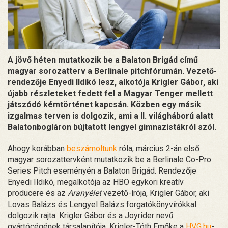
A jövő héten mutatkozik be a Balaton Brigád című
magyar sorozatterv a Berlinale pitchfórumán. Vezető-
rendezője Enyedi Ildikó lesz, alkotója Krigler Gábor, aki
újabb részleteket fedett fel a Magyar Tenger mellett
játszódó kémtörténet kapcsán. Közben egy másik
izgalmas terven is dolgozik, ami a II. világháború alatt
Balatonbogláron bújtatott lengyel gimnazistákról szól.
Ahogy korábban
beszámoltunk
róla, március 2-án első
magyar sorozattervként mutatkozik be a Berlinale Co-Pro
Series Pitch eseményén a Balaton Brigád. Rendezője
Enyedi Ildikó, megalkotója az HBO egykori kreatív
producere és az
Aranyélet
vezető-írója, Krigler Gábor, aki
Lovas Balázs és Lengyel Balázs forgatókönyvírókkal
dolgozik rajta. Krigler Gábor és a Joyrider nevű
gyártócégének társalapítója, Krigler-Tóth Emőke a
HVG.hu
-