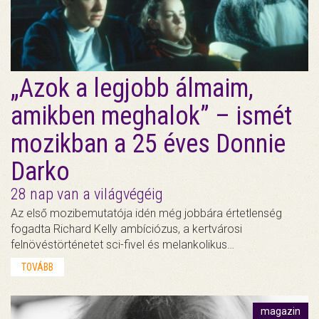
„Azok a legjobb álmaim,
amikben meghalok” – ismét
mozikban a 25 éves Donnie
Darko
28 nap van a világvégéig
Az első mozibemutatója idén még jobbára értetlenség
fogadta Richard Kelly ambíciózus, a kertvárosi
felnövéstörténetet sci-fivel és melankolikus…
TOVÁBB
magazin