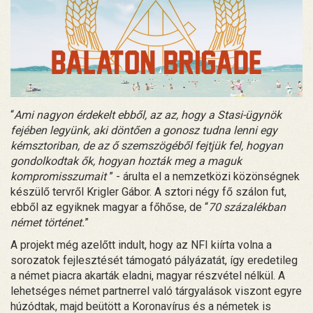
“
Ami nagyon érdekelt ebből, az az, hogy a Stasi-ügynök
fejében legyünk, aki döntően a gonosz tudna lenni egy
kémsztoriban, de az ő szemszögéből fejtjük fel, hogyan
gondolkodtak ők, hogyan hozták meg a maguk
kompromisszumait
” - árulta el a nemzetközi közönségnek
készülő tervről Krigler Gábor. A sztori négy fő szálon fut,
ebből az egyiknek magyar a főhőse, de “
70 százalékban
német történet.
”
A projekt még azelőtt indult, hogy az NFI kiírta volna a
sorozatok fejlesztését támogató pályázatát, így eredetileg
a német piacra akarták eladni, magyar részvétel nélkül. A
lehetséges német partnerrel való tárgyalások viszont egyre
húzódtak, majd beütött a Koronavírus és a németek is