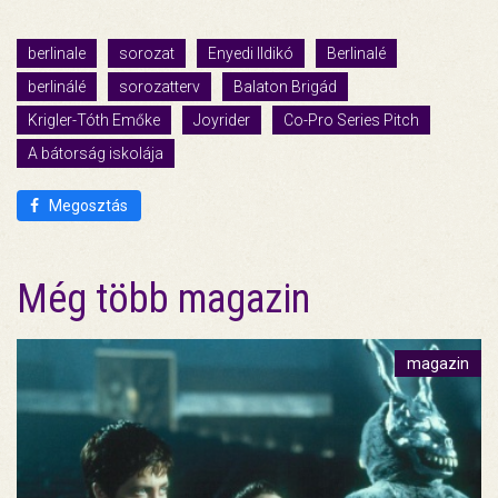
berlinale
sorozat
Enyedi Ildikó
Berlinalé
berlinálé
sorozatterv
Balaton Brigád
Krigler-Tóth Emőke
Joyrider
Co-Pro Series Pitch
A bátorság iskolája
Megosztás
Még több magazin
magazin