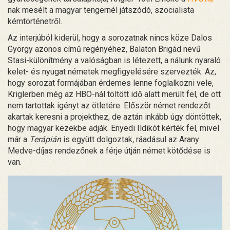
nak mesélt a magyar tengernél játszódó, szocialista
kémtörténetről.
Az interjúból kiderül, hogy a sorozatnak nincs köze Dalos
György azonos című regényéhez, Balaton Brigád nevű
Stasi-különítmény a valóságban is létezett, a nálunk nyaraló
kelet- és nyugat németek megfigyelésére szervezték. Az,
hogy sorozat formájában érdemes lenne foglalkozni vele,
Kriglerben még az HBO-nál töltött idő alatt merült fel, de ott
nem tartottak igényt az ötletére. Először német rendezőt
akartak keresni a projekthez, de aztán inkább úgy döntöttek,
hogy magyar kezekbe adják. Enyedi Ildikót kérték fel, mivel
már a
Terápián
is együtt dolgoztak
,
ráadásul az Arany
Medve-díjas rendezőnek a férje útján német kötődése is
van.