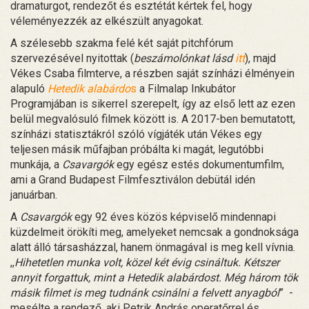
dramaturgot, rendezőt és esztétát kértek fel, hogy
véleményezzék az elkészült anyagokat.
A szélesebb szakma felé két saját pitchfórum
szervezésével nyitottak (
beszámolónkat lásd
itt
), majd
Vékes Csaba filmterve, a részben saját színházi élményein
alapuló
Hetedik alabárdo
s
a Filmalap Inkubátor
Programjában is sikerrel szerepelt, így az első lett az ezen
belül megvalósuló filmek között is. A 2017-ben bemutatott,
színházi statisztákról szóló vígjáték után Vékes egy
teljesen másik műfajban próbálta ki magát, legutóbbi
munkája, a
Csavargók
egy egész estés dokumentumfilm,
ami a Grand Budapest Filmfesztiválon debütál idén
januárban.
A
Csavargók
egy 92 éves közös képviselő mindennapi
küzdelmeit örökíti meg, amelyeket nemcsak a gondnoksága
alatt álló társasházzal, hanem önmagával is meg kell vívnia.
,,
Hihetetlen munka volt, közel két évig csináltuk. Kétszer
annyit forgattuk, mint a Hetedik alabárdost. Még három tök
másik filmet is meg tudnánk csinálni a felvett anyagból
” -
mesélte a rendező, aki Petrik András operatőrrel és