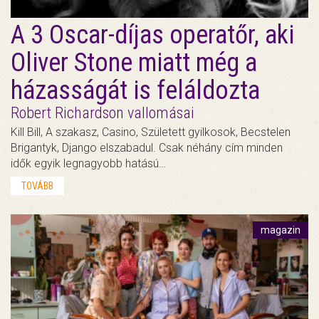
A 3 Oscar-díjas operatőr, aki
Oliver Stone miatt még a
házasságát is feláldozta
Robert Richardson vallomásai
Kill Bill, A szakasz, Casino, Született gyilkosok, Becstelen
Brigantyk, Django elszabadul. Csak néhány cím minden
idők egyik legnagyobb hatású…
TOVÁBB
magazin