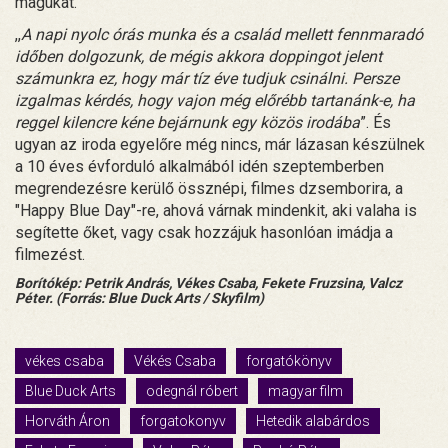
magukat.
,,
A napi nyolc órás munka és a család mellett fennmaradó
időben dolgozunk, de mégis akkora doppingot jelent
számunkra ez, hogy már tíz éve tudjuk csinálni. Persze
izgalmas kérdés, hogy vajon még előrébb tartanánk-e, ha
reggel kilencre kéne bejárnunk egy közös irodába
”. És
ugyan az iroda egyelőre még nincs, már lázasan készülnek
a 10 éves évforduló alkalmából idén szeptemberben
megrendezésre kerülő össznépi, filmes dzsemborira, a
"Happy Blue Day"-re, ahová várnak mindenkit, aki valaha is
segítette őket, vagy csak hozzájuk hasonlóan imádja a
filmezést.
Borítókép: Petrik András, Vékes Csaba, Fekete Fruzsina, Valcz
Péter. (Forrás: Blue Duck Arts / Skyfilm)
vékes csaba
Vékés Csaba
forgatókönyv
Blue Duck Arts
odegnál róbert
magyar film
Horváth Áron
forgatokonyv
Hetedik alabárdos