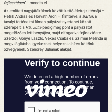
fejlesztésen
” - mondta el.
Az említett nagyjátékfilmek között kettő életrajzi témájú –
Petrik András és Horváth Áron – filmterve, a
Bartók
a
tavalyi történelmi filmes pályázat nyertesei között
szerepelt, a
P.S. Júlia
pedig még pont a pályázatot
megelőzően lett benyújtva, majd elfogadva fejlesztésre.
Szerzői, Gönye László, Vékes Csaba és Szirmai Melinda új
megvilágításba igyekeznek helyezni a híres költőnk
özvegyének, Szendrey Júliának alakját.