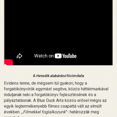
A
Hetedik alabárdos
főcímdala
Evidens lenne, de mégsem túl gyakori, hogy a
forgatókönyvírók egymást segítve, közös háttérmunkával
induljanak neki a forgatókönyv fejlesztésének és a
pályáztatásnak. A Blue Duck Arts közös erővel mégis az
egyik legtermékenyebb filmes csapattá vált az elmúlt
években. ,,
Filmekkel foglalkozunk
”- határozzák meg