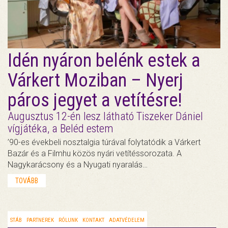
Idén nyáron belénk estek a
Várkert Moziban – Nyerj
páros jegyet a vetítésre!
Augusztus 12-én lesz látható Tiszeker Dániel
vígjátéka, a Beléd estem
’90-es évekbeli nosztalgia túrával folytatódik a Várkert
Bazár és a Filmhu közös nyári vetítéssorozata. A
Nagykarácsony és a Nyugati nyaralás…
TOVÁBB
STÁB
PARTNEREK
RÓLUNK
KONTAKT
ADATVÉDELEM