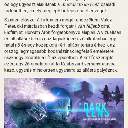
és egy ügyészt alakítanak a ,,
borzasztó kedve
s” családi
történetben, amely meglepő befejezéssel ér véget.
Szintén először áll a kamera mögé rendezőként Valcz
Péter, aki márciusban kezdi forgatni
Van feljebb
című
kisfilmjét, Horváth Áron forgatókönyve alapján. A vizuálisan
és áthallásokban is gazdagnak ígérkező alkotásban egy
fiatal nő és egy középkorú férfi állásinterjúra érkezik az
ország legmagasabb irodaházának legfelső emeletére,
csakhogy elromlik a lift az épületben. A két főszereplő
ezért egy 26 emeleten át tartó, abszurd versenyfutásba
kezd, ugyanis mindketten ugyanarra az állásra pályáznak.