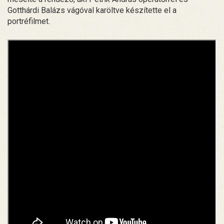
Gotthárdi Balázs vágóval karöltve készítette el a
portréfilmet.