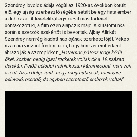
Szendrey levelesládája végül az 1920-as években került
elő, egy újság szerkesztőségébe sétált be egy fiatalember
a dobozzal. A levelekből egy kicsit más történet
bontakozott ki, a film ezen alapszik majd. A kutatómunka
során a szerzők szakértőt is bevontak, Ajkay Alinkát
Szendrey nemrég kiadott naplójának szerkesztőjét. Vékes
számára viszont fontos az is, hogy hús-vér emberként
ábrázolják a szereplőket: ,,
Hatalmas pátosz lengi körül
őket, közben pedig igazi rockerek voltak ők a 19.század
derekán, Petőfi például mániákusan káromkodott, nem volt
szent. Azon dolgozunk, hogy megmutassuk, mennyire
belevaló, esendő, de egyben szerethető emberek voltak
”.