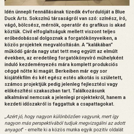
Idén ünnepli fennállásának tizedik évfordulóját a Blue
Duck Arts. Sokszínű társaságról van szó: színész, író,
vágó, bölcsész, mérnök, operatőr és grafikus is akad
köztük. Civil elfoglaltságuk mellett viszont teljes
erőbedobással dolgoznak a forgatókönyveiken, a
közös projektek megvalósításán. A ”kalákában”
működő gárda nagy utat tett meg együtt az elmúlt
években, az eredetileg forgatókönyvíró műhelyként
induló kezdeményezés mára komplett produkciós
céggé nőtte ki magát. Berkeiben már egy sor
kisjátékfilm és két egész estés alkotás is született,
számos projektjük pedig jelenleg fejlesztési vagy
előkészítési szakaszban tart. Találkozásunk
alkalmával nemcsak a jelenlegi projektekről, hanem a
kezdeti időszakról is faggattuk a csapattagokat.
,,
Azért jó, hogy nagyon különbözően vagyunk, mert így
nagyon más perspektívából tudjuk megvizsgálni az adott
anyagot
” - emelte ki a közös munka egyik pozitív oldalát