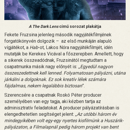
A The Dark Lens
című sorozat plakátja
Fekete Fruzsina jelenleg második nagyjátékfilmjének
forgatókönyvén dolgozik – az első munkáján alapuló
vígjátékot, a
Hab
-ot, Lakos Nóra nagyjátékfilmjét, idén
mutatják be Kerekes Vicával a főszerepben. Amellett, hogy
a sikerek összeadódnak, Fruzsinától megtudtam a
csapatmunka másik nagy előnyét is: ,,
Egyedül nagyon
összeszedettnek kell lenned. Folyamatosan pályázni, utána
járkálni a dolgoknak. Ez sok kreatív lélek számára
fájdalmas, nekem legalábbis biztosan
”.
Szerencsére a csapatnak Roskó Péter producer
személyében van egy tagja, aki kézben tartja az
adminisztratív feladatokat. A producer pályázatírásban is
elengedhetetlen segítséget jelent: ,,
Az utóbbi három év
mindegyikében volt egy-egy nyertes kisfilmünk a Huszárik-
pályázaton, a Filmalapnál pedig három projekt van bent