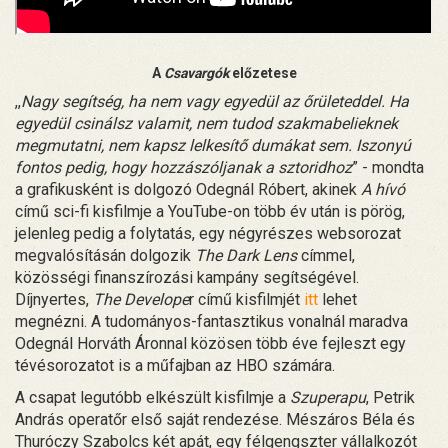
A
Csavargók
előzetese
,,
Nagy segítség, ha nem vagy egyedül az őrületeddel. Ha
egyedül csinálsz valamit, nem tudod szakmabelieknek
megmutatni, nem kapsz lelkesítő dumákat sem. Iszonyú
fontos pedig, hogy hozzászóljanak a sztoridhoz
” - mondta
a grafikusként is dolgozó Odegnál Róbert, akinek
A hívó
című sci-fi kisfilmje a YouTube-on több év után is pörög,
jelenleg pedig a folytatás, egy négyrészes websorozat
megvalósításán dolgozik
The Dark Lens
címmel,
közösségi finanszírozási kampány segítségével.
Díjnyertes,
The Develope
r című kisfilmjét
itt
lehet
megnézni. A tudományos-fantasztikus vonalnál maradva
Odegnál Horváth Áronnal közösen több éve fejleszt egy
tévésorozatot is a műfajban az HBO számára.
A csapat legutóbb elkészült kisfilmje a
Szuperapu
, Petrik
András operatőr első saját rendezése. Mészáros Béla és
Thuróczy Szabolcs két apát, egy félgengszter vállalkozót