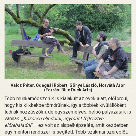
Valcz Péter, Odegnál Róbert, Gönye László, Horváth Áron
(Forrás: Blue Duck Arts)
Több munkamódszerük is kialakult az évek alatt, előfordul,
hogy kis klikkekbe tömörülnek, így a többiek kívülállóként
tudnak hozzászólni, de egyszemélyes, belső pályázataik is
vannak. ,,
Közösen elindulni, egymást fejlesztve
előrehaladni
” – ez volt az alapelképzelés, amit kezdetben
egy mentori rendszer is segített. Több szakmai szereplőt,