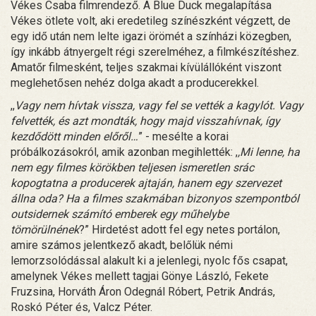
Vékes Csaba filmrendező. A Blue Duck megalapítása
Vékes ötlete volt, aki eredetileg színészként végzett, de
egy idő után nem lelte igazi örömét a színházi közegben,
így inkább átnyergelt régi szerelméhez, a filmkészítéshez.
Amatőr filmesként, teljes szakmai kívülállóként viszont
meglehetősen nehéz dolga akadt a producerekkel.
,,
Vagy nem hívtak vissza, vagy fel se vették a kagylót. Vagy
felvették, és azt mondták, hogy majd visszahívnak, így
kezdődött minden előről…
” - mesélte a korai
próbálkozásokról, amik azonban megihlették: ,
,Mi lenne, ha
nem egy filmes körökben teljesen ismeretlen srác
kopogtatna a producerek ajtaján, hanem egy szervezet
állna oda? Ha a filmes szakmában bizonyos szempontból
outsidernek számító emberek egy műhelybe
tömörülnének
?” Hirdetést adott fel egy netes portálon,
amire számos jelentkező akadt, belőlük némi
lemorzsolódással alakult ki a jelenlegi, nyolc fős csapat,
amelynek Vékes mellett tagjai Gönye László, Fekete
Fruzsina, Horváth Áron Odegnál Róbert, Petrik András,
Roskó Péter és, Valcz Péter.