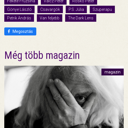
Fekete Fruzsina
Valcz Péter
Roskó Péter
Gönye László
Csavargók
P.S. Júlia
Szuperapu
Petrik András
Van feljebb
The Dark Lens
Megosztás
Még több magazin
magazin