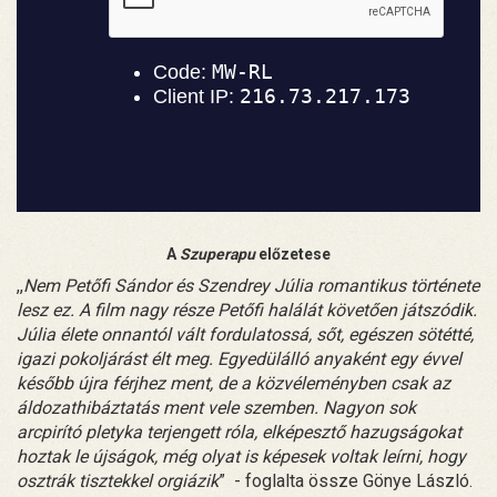
A
Szuperapu
előzetese
,,
Nem Petőfi Sándor és Szendrey Júlia romantikus története
lesz ez. A film nagy része Petőfi halálát követően játszódik.
Júlia élete onnantól vált fordulatossá, sőt, egészen sötétté,
igazi pokoljárást élt meg. Egyedülálló anyaként egy évvel
később újra férjhez ment, de a közvéleményben csak az
áldozathibáztatás ment vele szemben. Nagyon sok
arcpirító pletyka terjengett róla, elképesztő hazugságokat
hoztak le újságok, még olyat is képesek voltak leírni, hogy
osztrák tisztekkel orgiázik
” - foglalta össze Gönye László.