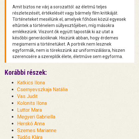
Amit biztos ne várj a sorozattól: az életmű teljes
részletezését, értékelését vagy bármely film kritikáját.
Történeteket mesélünk el, amelyek főhősei közül egyesek
eltűntek a történelem süllyesztőjében, míg másokra
emlékezünk. Viszont ők együtt taposták ki az utat a
későbbi generációknak. Hiszünk abban, hogy érdemes
megismerni a történetüket. A portrék nem lesznek
egyformák, nem is törekszünk az uniformizálásra, hiszen
szerencsére a szereplők élete, életműve sem egyforma.
Korábbi részek:
Katkics Ilona
Csernyevszkaja Natália
Vas Judit
Kolonits Ilona
Luttor Mara
Megyeri Gabriella
Herskó Anna
Szemes Marianne
Tüdős Klára