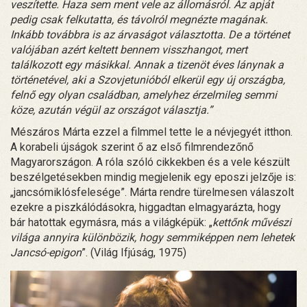
veszítette. Haza sem ment vele az állomásról. Az apját
pedig csak felkutatta, és távolról megnézte magának.
Inkább továbbra is az árvaságot választotta. De a történet
valójában azért keltett bennem visszhangot, mert
találkozott egy másikkal. Annak a tizenöt éves lánynak a
történetével, aki a Szovjetunióból elkerül egy új országba,
felnő egy olyan családban, amelyhez érzelmileg semmi
köze, azután végül az országot választja.”
Mészáros Márta ezzel a filmmel tette le a névjegyét itthon.
A korabeli újságok szerint ő az első filmrendezőnő
Magyarországon. A róla szóló cikkekben és a vele készült
beszélgetésekben mindig megjelenik egy eposzi jelzője is:
„jancsómiklósfelesége”. Márta rendre türelmesen válaszolt
ezekre a piszkálódásokra, higgadtan elmagyarázta, hogy
bár hatottak egymásra, más a világképük: „
kettőnk művészi
világa annyira különbözik, hogy semmiképpen nem lehetek
Jancsó-epigon
”. (Világ Ifjúság, 1975)