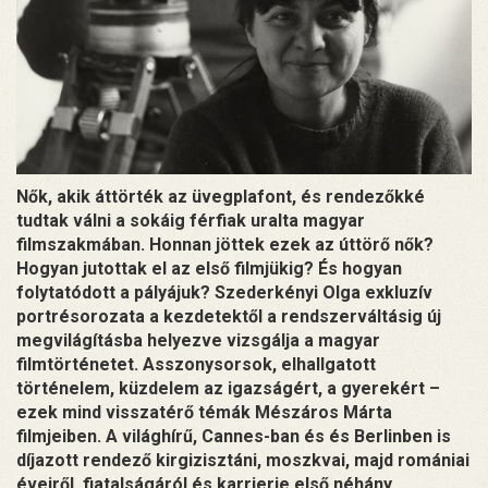
Nők, akik áttörték az üvegplafont, és rendezőkké
tudtak válni a sokáig férfiak uralta magyar
filmszakmában. Honnan jöttek ezek az úttörő nők?
Hogyan jutottak el az első filmjükig? És hogyan
folytatódott a pályájuk? Szederkényi Olga exkluzív
portrésorozata a kezdetektől a rendszerváltásig új
megvilágításba helyezve vizsgálja a magyar
filmtörténetet. Asszonysorsok, elhallgatott
történelem, küzdelem az igazságért, a gyerekért –
ezek mind visszatérő témák Mészáros Márta
filmjeiben. A világhírű, Cannes-ban és és Berlinben is
díjazott rendező kirgizisztáni, moszkvai, majd romániai
éveiről, fiatalságáról és karrierje első néhány