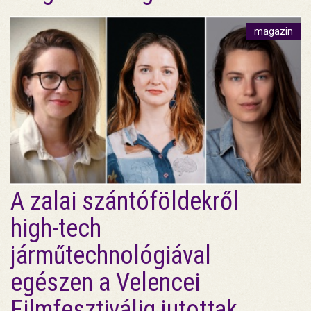
magazin
A zalai szántóföldekről
high-tech
járműtechnológiával
egészen a Velencei
Filmfesztiválig jutottak