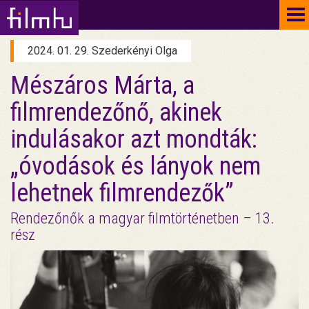
To
na
2024. 01. 29. Szederkényi Olga
Mészáros Márta, a
filmrendezőnő, akinek
indulásakor azt mondták:
„óvodások és lányok nem
lehetnek filmrendezők”
Rendezőnők a magyar filmtörténetben – 13.
rész