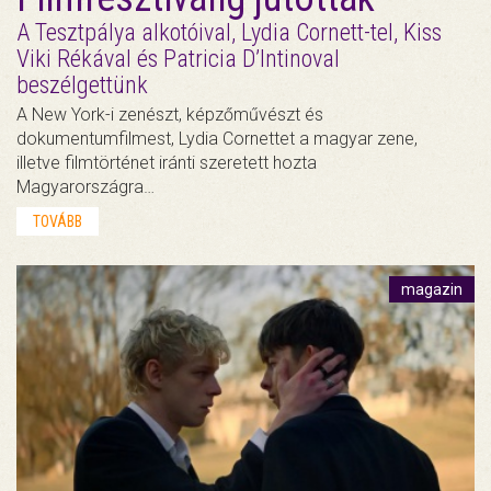
A Tesztpálya alkotóival, Lydia Cornett-tel, Kiss
Viki Rékával és Patricia D’Intinoval
beszélgettünk
A New York-i zenészt, képzőművészt és
dokumentumfilmest, Lydia Cornettet a magyar zene,
illetve filmtörténet iránti szeretett hozta
Magyarországra…
TOVÁBB
magazin