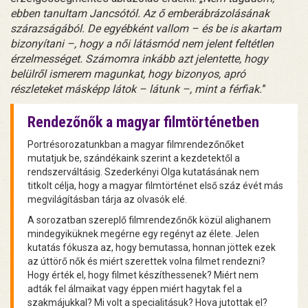
ebben tanultam Jancsótól. Az ő emberábrázolásának
szárazságából. De egyébként vallom – és be is akartam
bizonyítani –, hogy a női látásmód nem jelent feltétlen
érzelmességet. Számomra inkább azt jelentette, hogy
belülről ismerem magunkat, hogy bizonyos, apró
részleteket másképp látok – látunk –, mint a férfiak.
”
Rendezőnők a magyar filmtörténetben
Portrésorozatunkban a magyar filmrendezőnőket
mutatjuk be, szándékaink szerint a kezdetektől a
rendszerváltásig. Szederkényi Olga kutatásának nem
titkolt célja, hogy a magyar filmtörténet első száz évét más
megvilágításban tárja az olvasók elé.
A sorozatban szereplő filmrendezőnők közül alighanem
mindegyiküknek megérne egy regényt az élete. Jelen
kutatás fókusza az, hogy bemutassa, honnan jöttek ezek
az úttörő nők és miért szerettek volna filmet rendezni?
Hogy érték el, hogy filmet készíthessenek? Miért nem
adták fel álmaikat vagy éppen miért hagytak fel a
szakmájukkal? Mi volt a specialitásuk? Hova jutottak el?