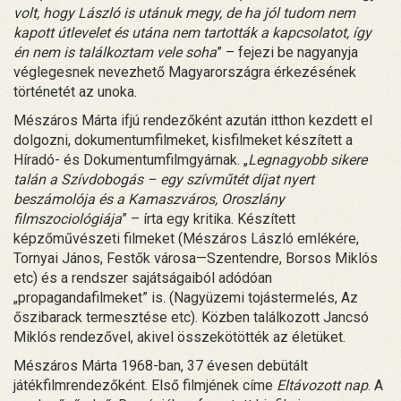
volt, hogy László is utánuk megy, de ha jól tudom nem
kapott útlevelet és utána nem tartották a kapcsolatot, így
én nem is találkoztam vele soha
” – fejezi be nagyanyja
véglegesnek nevezhető Magyarországra érkezésének
történetét az unoka.
Mészáros Márta ifjú rendezőként azután itthon kezdett el
dolgozni, dokumentumfilmeket, kisfilmeket készített a
Híradó- és Dokumentumfilmgyárnak. „
Legnagyobb sikere
talán a Szívdobogás – egy szívműtét díjat nyert
beszámolója és a Kamaszváros, Oroszlány
filmszociológiája
” – írta egy kritika. Készített
képzőművészeti filmeket (Mészáros László emlékére,
Tornyai János, Festők városa—Szentendre, Borsos Miklós
etc) és a rendszer sajátságaiból adódóan
„propagandafilmeket” is. (Nagyüzemi tojástermelés, Az
őszibarack termesztése etc). Közben találkozott Jancsó
Miklós rendezővel, akivel összekötötték az életüket.
Mészáros Márta 1968-ban, 37 évesen debütált
játékfilmrendezőként. Első filmjének címe
Eltávozott nap
. A