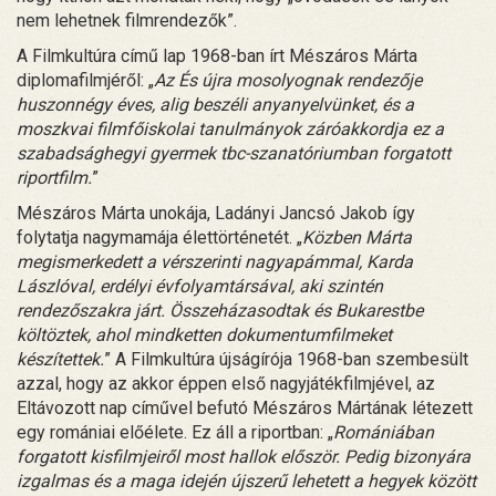
nem lehetnek filmrendezők”.
A Filmkultúra című lap 1968-ban írt Mészáros Márta
diplomafilmjéről: „
Az És újra mosolyognak rendezője
huszonnégy éves, alig beszéli anyanyelvünket, és a
moszkvai filmfőiskolai tanulmányok záróakkordja ez a
szabadsághegyi gyermek tbc-szanatóriumban forgatott
riportfilm.
”
Mészáros Márta unokája, Ladányi Jancsó Jakob így
folytatja nagymamája élettörténetét. „
Közben Márta
megismerkedett a vérszerinti nagyapámmal, Karda
Lászlóval, erdélyi évfolyamtársával, aki szintén
rendezőszakra járt. Összeházasodtak és Bukarestbe
költöztek, ahol mindketten dokumentumfilmeket
készítettek.
” A Filmkultúra újságírója 1968-ban szembesült
azzal, hogy az akkor éppen első nagyjátékfilmjével, az
Eltávozott nap cíművel befutó Mészáros Mártának létezett
egy romániai előélete. Ez áll a riportban: „
Romániában
forgatott kisfilmjeiről most hallok először. Pedig bizonyára
izgalmas és a maga idején újszerű lehetett a hegyek között