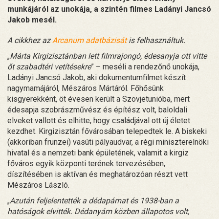
munkájáról az unokája, a szintén filmes Ladányi Jancsó
Jakob mesél.
A cikkhez az
Arcanum adatbázisát
is felhasználtuk.
„
Márta Kirgizisztánban lett filmrajongó, édesanyja ott vitte
őt szabadtéri vetítésekre
” – meséli a rendezőnő unokája,
Ladányi Jancsó Jakob, aki dokumentumfilmet készít
nagymamájáról, Mészáros Mártáról. Főhősünk
kisgyerekként, öt évesen került a Szovjetunióba, mert
édesapja szobrászművész és építész volt, baloldali
elveket vallott és elhitte, hogy családjával ott új életet
kezdhet. Kirgizisztán fővárosában telepedtek le. A biskeki
(akkoriban frunzei) vasúti pályaudvar, a régi miniszterelnöki
hivatal és a nemzeti bank épületének, valamit a kirgiz
főváros egyik központi terének tervezésében,
díszítésében is aktívan és meghatározóan részt vett
Mészáros László.
„
Azután feljelentették a dédapámat és 1938-ban a
hatóságok elvitték. Dédanyám közben állapotos volt,