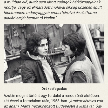
a múltban élő, autót sem látott csángók hétköznapjainak
riportja, vagy az elmaradott moldvai síkság közepén épült,
hipermodern műanyaggyár emberfelszívó és életforma
alakító erejét bemutató kisfilm.
”
Örökbefogadás
Azután megint történt egy fordulat a rendezőnő életében,
két évvel a forradalom után, 1958-ban. „
Amikor kétéves volt
az apám, Márta hazaköltözött Budapestre a kisfiával. Úgy