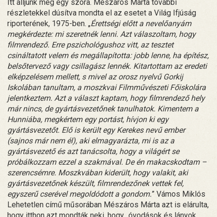
Itt álljunk meg egy szóra. Mészáros Márta további
részletekkel dúsítva mondta el az esetet a Világ Ifjúság
riporterének, 1975-ben. „
Érettségi előtt a nevelőanyám
megkérdezte: mi szeretnék lenni. Azt válaszoltam, hogy
filmrendező. Erre pszichológushoz vitt, az tesztet
csináltatott velem és megállapította: jobb lenne, ha építész,
belsőtervező vagy csillagász lennék. Kitartottam az eredeti
elképzelésem mellett, s mivel az orosz nyelvű Gorkij
Iskolában tanultam, a moszkvai Filmművészeti Főiskolára
jelentkeztem. Azt a választ kaptam, hogy filmrendező hely
már nincs, de gyártásvezetőnek tanulhatok. Kimentem a
Hunniába, megkértem egy portást, hívjon ki egy
gyártásvezetőt. Elő is került egy Kerekes nevű ember
(sajnos már nem él), aki elmagyarázta, mi is az a
gyártásvezető és azt tanácsolta, hogy a világért se
próbálkozzam ezzel a szakmával. De én makacskodtam –
szerencsémre. Moszkvában kiderült, hogy valakit, aki
gyártásvezetőnek készült, filmrendezőnek vettek fel,
egyszerű cserével megoldódott a gondom.
” Vámos Miklós
Lehetetlen című műsorában Mészáros Márta azt is elárulta,
hogy itthon azt mondták neki, hogy „óvodások és lányok