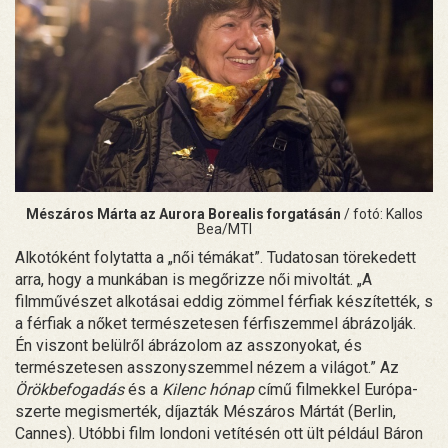
Mészáros Márta az Aurora Borealis forgatásán
/ fotó: Kallos
Bea/MTI
Alkotóként folytatta a „női témákat”. Tudatosan törekedett
arra, hogy a munkában is megőrizze női mivoltát. „A
filmművészet alkotásai eddig zömmel férfiak készítették, s
a férfiak a nőket természetesen férfiszemmel ábrázolják.
Én viszont belülről ábrázolom az asszonyokat, és
természetesen asszonyszemmel nézem a világot.” Az
Örökbefogadás
és a
Kilenc hónap
című filmekkel Európa-
szerte megismerték, díjazták Mészáros Mártát (Berlin,
Cannes). Utóbbi film londoni vetítésén ott ült például Báron