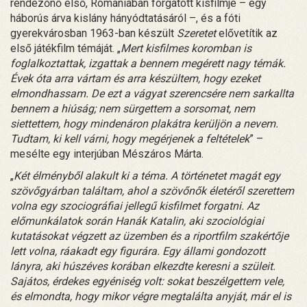
rendezőnő első, Romániában forgatott kisfilmje – egy
háborús árva kislány hányódtatásáról –, és a fóti
gyerekvárosban 1963-ban készült
Szeretet
elővetítik az
első játékfilm témáját. „
Mert kisfilmes koromban is
foglalkoztattak, izgattak a bennem megérett nagy témák.
Évek óta arra vártam és arra készültem, hogy ezeket
elmondhassam. De ezt a vágyat szerencsére nem sarkallta
bennem a hiúság; nem sürgettem a sorsomat, nem
siettettem, hogy mindenáron plakátra kerüljön a nevem.
Tudtam, ki kell várni, hogy megérjenek a feltételek
” –
mesélte egy interjúban Mészáros Márta.
„
Két élményből alakult ki a téma. A történetet magát egy
szövőgyárban találtam, ahol a szövőnők életéről szerettem
volna egy szociográfiai jellegű kisfilmet forgatni. Az
előmunkálatok során Hanák Katalin, aki szociológiai
kutatásokat végzett az üzemben és a riportfilm szakértője
lett volna, ráakadt egy figurára. Egy állami gondozott
lányra, aki húszéves korában elkezdte keresni a szüleit.
Sajátos, érdekes egyéniség volt: sokat beszélgettem vele,
és elmondta, hogy mikor végre megtalálta anyját, már el is