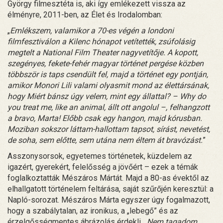
György filmesztéta is, aki így emlékezett vissza az
élményre, 2011-ben, az Élet és Irodalomban:
„
Emlékszem, valamikor a 70-es végén a londoni
filmfesztiválon a Kilenc hónapot vetítették, zsúfolásig
megtelt a National Film Theater nagyvetítője. A kopott,
szegényes, fekete-fehér magyar történet pergése közben
többször is taps csendült fel, majd a történet egy pontján,
amikor Monori Lili valami olyasmit mond az élettársának,
hogy Miért bánsz úgy velem, mint egy állattal? – Why do
you treat me, like an animal, állt ott angolul –, felhangzott
a bravo, Marta! Előbb csak egy hangon, majd kórusban.
Moziban sokszor láttam-hallottam tapsot, sírást, nevetést,
de soha, sem előtte, sem utána nem éltem át bravózást.
”
Asszonysorsok, egyetemes történetek, küzdelem az
igazért, gyerekért, felelősség a jövőért – ezek a témák
foglalkoztatták Mészáros Mártát. Majd a 80-as évektől az
elhallgatott történelem feltárása, saját szűrőjén keresztül: a
Napló-sorozat. Mészáros Márta egyszer úgy fogalmazott,
hogy a szabálytalan, az ironikus, a „lebegő” és az
érzelgősségmentes ábrázolás érdekli. „
Nem tagadom,