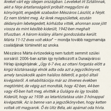
ikreket várt egy idegen országban. Leveleket írt Sztálinnak,
akit a férje ártatlanságáról próbált meggyőzni és
könyörgött, engedjék szabadon Mészáros Lászlót, a férjét.
Ez nem történt meg. Az ikrek megszülettek, ezután
dédanyám lebetegedett, kórházba vitték, ahonnan sose jött
vissza és mint később kiderült, 1942-ben meghalt
tífuszban. A három kislány állami gondozásba került.
Márta 11-12 éves volt ekkor
” – mondja tovább nagymamája
családjának történetét az unoka.
Mészáros Márta évtizedekig nem tudott semmit szülei
sorsáról. 2006-ban aztán így nyilatkozott a Dunaújvárosi
Hírlap újságírójának: „
Úgy 6-7 éve, az ottani forgatás előtt a
kirgiz köztársasági elnök adta oda azt a jegyzőkönyvet,
amely tanúskodik apám halálos ítéletről, a golyó általi
kivégzésről. A rehabilitációja már az ötvenes években
megtörtént, de végig azt mondták, hogy 42-ben, 44-ben
vagy 45-ben halt meg, elvitték a Gulágra és így tovább.
Kiderült, hogy az 1938- as letartóztatása után 3 hónappal
kivégezték. Az is benne van a jegyzőkönyvben, hogy ketten
voltak ott magyarok. Ő és Uitz Béla, aki apámat oda hívta.