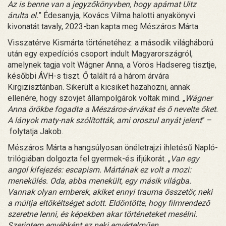
Az is benne van a jegyzőkönyvben, hogy apámat Uitz
árulta el.
” Édesanyja, Kovács Vilma halotti anyakönyvi
kivonatát tavaly, 2023-ban kapta meg Mészáros Márta.
Visszatérve Kismárta történetéhez: a második világháború
után egy expedíciós csoport indult Magyarországról,
amelynek tagja volt Wágner Anna, a Vörös Hadsereg tisztje,
későbbi ÁVH-s tiszt. Ő talált rá a három árvára
Kirgizisztánban. Sikerült a kicsiket hazahozni, annak
ellenére, hogy szovjet állampolgárok voltak mind. „
Wágner
Anna örökbe fogadta a Mészáros-árvákat és ő nevelte őket.
A lányok maty-nak szólították, ami oroszul anyát jelent
” –
folytatja Jakob.
Mészáros Márta a hangsúlyosan önéletrajzi ihletésű Napló-
trilógiában dolgozta fel gyermek-és ifjúkorát. „
Van egy
angol kifejezés: escapism. Mártának ez volt a mozi:
menekülés. Oda, abba menekült, egy másik világba.
Vannak olyan emberek, akiket ennyi trauma összetör, neki
a múltja eltökéltséget adott. Eldöntötte, hogy filmrendező
szeretne lenni, és képekben akar történeteket mesélni.
Szerintem egyébként ez neki egyértelműen