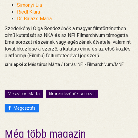
Simonyi Lia
Riedl Klára
Dr. Balázs Mária
Szederkényi Olga Rendezőnők a magyar filmtörténetben
című kutatását az NKA és az NFI Filmarchívum támogatta.
Eme sorozat részeinek vagy egészének átvétele, valamint
továbbközlése a szerző, a kutatás címe és az első közlés
platformja (Filmhu) feltüntetésével jogszerű.
címlapkép:
Mészáros Márta / forrás: NFI - Filmarchívum/MNF
Mészáros Márta
filmrendezőnők sorozat
Megosztás
Még több magazin