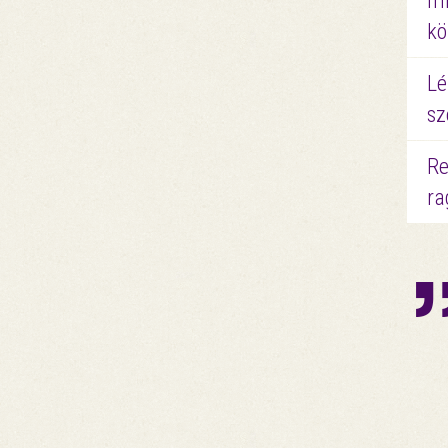
mi
kö
Lé
sz
Re
ra