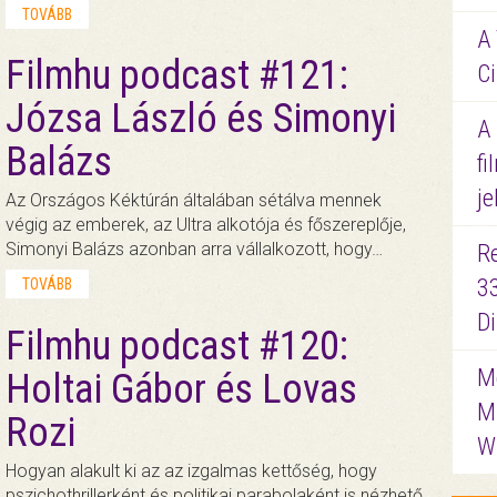
TOVÁBB
A 
Filmhu podcast #121:
Ci
Józsa László és Simonyi
A
Balázs
fi
je
Az Országos Kéktúrán általában sétálva mennek
végig az emberek, az Ultra alkotója és főszereplője,
Simonyi Balázs azonban arra vállalkozott, hogy…
R
3
TOVÁBB
D
Filmhu podcast #120:
Me
Holtai Gábor és Lovas
M
Rozi
W
Hogyan alakult ki az az izgalmas kettőség, hogy
pszichothrillerként és politikai parabolaként is nézhető