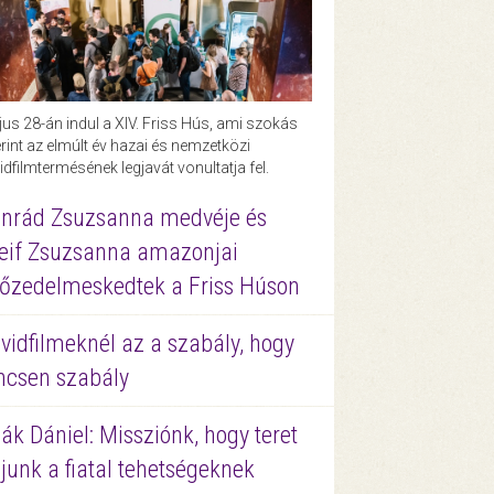
us 28-án indul a XIV. Friss Hús, ami szokás
rint az elmúlt év hazai és nemzetközi
idfilmtermésének legjavát vonultatja fel.
nrád Zsuzsanna medvéje és
eif Zsuzsanna amazonjai
őzedelmeskedtek a Friss Húson
vidfilmeknél az a szabály, hogy
ncsen szabály
ák Dániel: Missziónk, hogy teret
junk a fiatal tehetségeknek