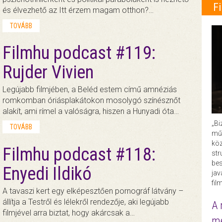
F
és élvezhető az Itt érzem magam otthon?…
TOVÁBB
Filmhu podcast #119:
Rujder Vivien
Legújabb filmjében, a Beléd estem című amnéziás
romkomban óriásplakátokon mosolygó színésznőt
alakít, ami rímel a valóságra, hiszen a Hunyadi óta…
„Bi
TOVÁBB
műk
köz
Filmhu podcast #118:
str
bes
Enyedi Ildikó
ja
fil
A tavaszi kert egy elképesztően pornográf látvány –
állítja a Testről és lélekről rendezője, aki legújabb
A 
filmjével arra biztat, hogy akárcsak a…
me