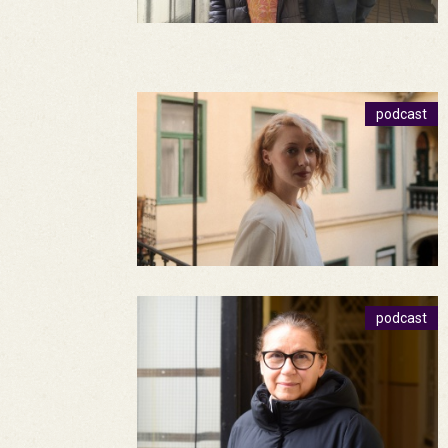
podcast
podcast