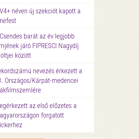
V4+ néven új szekciót kapott a
nefest
 Csendes barát az év legjobb
lmjének járó FIPRESCI Nagydíj
löltjei között
ekordszámú nevezés érkezett a
3. Országos/Kárpát-medencei
iákfilmszemlére
gérkezett az első előzetes a
agyarországon forgatott
ickerhez