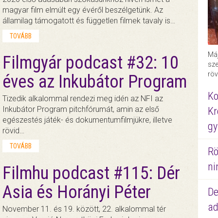
magyar film elmúlt egy évéről beszélgetünk. Az
államilag támogatott és független filmek tavaly is…
TOVÁBB
Máj
Filmgyár podcast #32: 10
sze
röv
éves az Inkubátor Program
Ko
Tizedik alkalommal rendezi meg idén az NFI az
Inkubátor Program pitchfórumát, amin az első
Kr
egészestés játék- és dokumentumfilmjükre, illetve
gy
rövid…
TOVÁBB
Rö
ni
Filmhu podcast #115: Dér
Asia és Horányi Péter
De
ad
November 11. és 19. között, 22. alkalommal tér