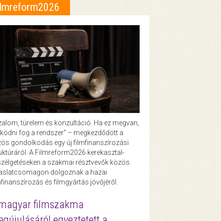
ilmreform2026
zalom, türelem és konzultáció. Ha ez megvan,
ödni fog a rendszer” – megkezdődött a
ös gondolkodás egy új filmfinanszírozási
uktúráról. A Filmreform2026 kerekasztal-
zélgetéseken a szakmai résztvevők közös
vaslatcsomagon dolgoznak a hazai
mfinanszírozás és filmgyártás jövőjéről.
magyar filmszakma
gújulásáról egyeztetett a