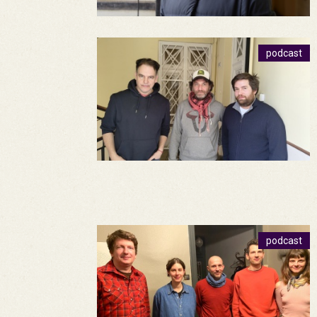
podcast
podcast