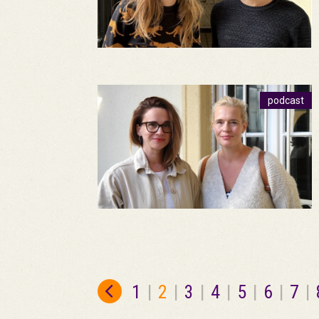
podcast
1
|
2
|
3
|
4
|
5
|
6
|
7
|