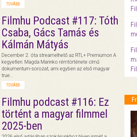
TOVÁBB
Fi
Filmhu Podcast #117: Tóth
Fi
Csaba, Gács Tamás és
mo
Kálmán Mátyás
Fi
December 2. óta streamelhető az RTL+ Premiumon A
ma
kegyetlen: Magda Marinko rémtörténete című
Fi
dokumentum-sorozat, ami egyben az első magyar
true…
TOVÁBB
Filmhu podcast #116: Ez
F
történt a magyar filmmel
2025-ben
2026 első adásában szokásunkhoz híven ismét a