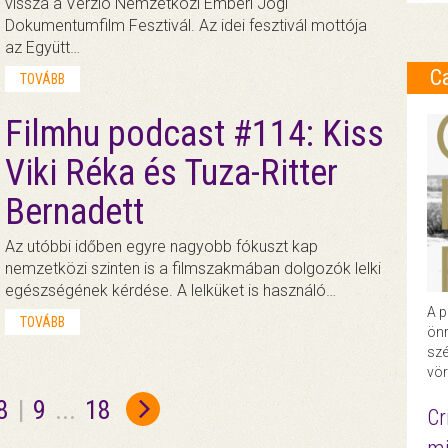
vissza a Verzió Nemzetközi Emberi Jogi
Dokumentumfilm Fesztivál. Az idei fesztivál mottója
az Együtt…
C
TOVÁBB
Filmhu podcast #114: Kiss
Viki Réka és Tuza-Ritter
Bernadett
Az utóbbi időben egyre nagyobb fókuszt kap
nemzetközi szinten is a filmszakmában dolgozók lelki
egészségének kérdése. A lelküket is használó…
A p
TOVÁBB
önr
szé
vör
8
|
9
...
18
Cr