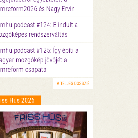
lmreform2026 és Nagy Ervin
lmhu podcast #124: Elindult a
zgóképes rendszerváltás
lmhu podcast #125: Így építi a
gyar mozgókép jövőjét a
lmreform csapata
A TELJES DOSSZIÉ
riss Hús 2026