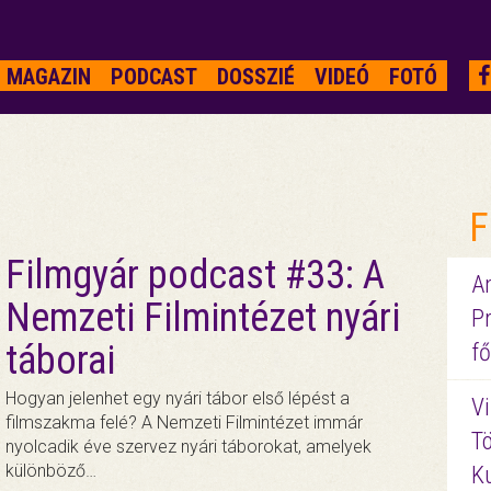
MAGAZIN
PODCAST
DOSSZIÉ
VIDEÓ
FOTÓ
F
Filmgyár podcast #33: A
A
Nemzeti Filmintézet nyári
P
táborai
fő
Hogyan jelenhet egy nyári tábor első lépést a
Vi
filmszakma felé? A Nemzeti Filmintézet immár
Tö
nyolcadik éve szervez nyári táborokat, amelyek
különböző…
K