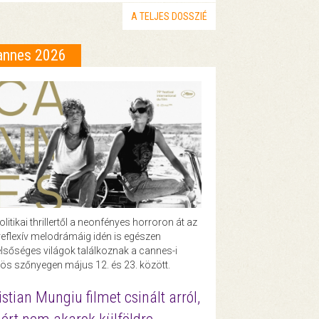
A TELJES DOSSZIÉ
annes 2026
olitikai thrillertől a neonfényes horroron át az
eflexív melodrámáig idén is egészen
lsőséges világok találkoznak a cannes-i
ös szőnyegen május 12. és 23. között.
istian Mungiu filmet csinált arról,