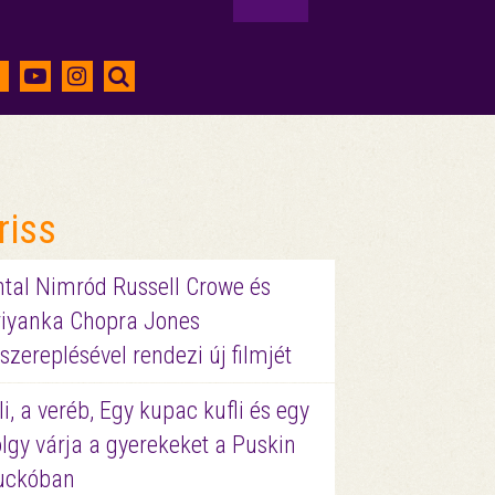
riss
ntal Nimród Russell Crowe és
riyanka Chopra Jones
szereplésével rendezi új filmjét
li, a veréb, Egy kupac kufli és egy
lgy várja a gyerekeket a Puskin
uckóban