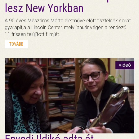
lesz New Yorkban
A 90 éves Mészáros Márta életműve előtt tisztelgők sorát
gyarapítja a Lincoln Center, mely január végén a rendező
11 frissen felújított filmjét…
TOVÁBB
videó