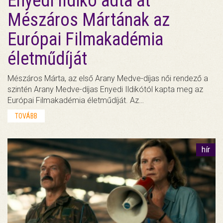
Enyedi Ildikó adta át
Mészáros Mártának az
Európai Filmakadémia
életműdíját
Mészáros Márta, az első Arany Medve-díjas női rendező a
szintén Arany Medve-díjas Enyedi Ildikótól kapta meg az
Európai Filmakadémia életműdíját. Az…
TOVÁBB
hír