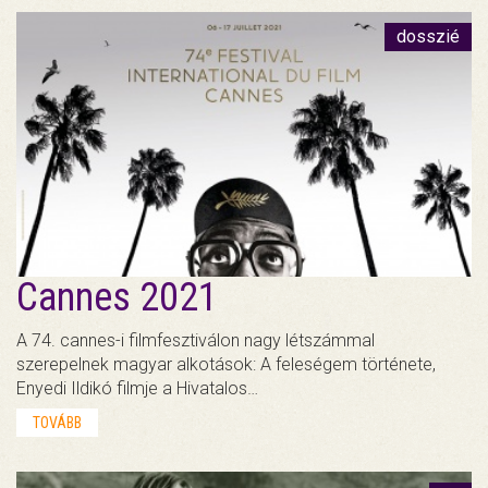
dosszié
Cannes 2021
A 74. cannes-i filmfesztiválon nagy létszámmal
szerepelnek magyar alkotások: A feleségem története,
Enyedi Ildikó filmje a Hivatalos…
TOVÁBB