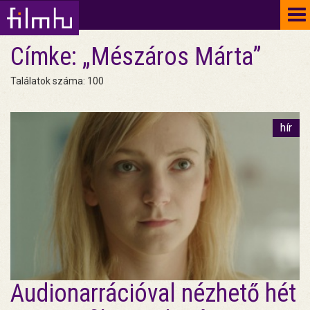
To
na
Címke: „Mészáros Márta”
Találatok száma: 100
hír
Audionarrációval nézhető hét