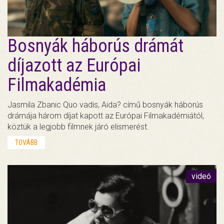
Bosnyák háborús drámát
díjazott az Európai
Filmakadémia
Jasmila Zbanic Quo vadis, Aida? című bosnyák háborús
drámája három díjat kapott az Európai Filmakadémiától,
köztük a legjobb filmnek járó elismerést.
TOVÁBB
videó