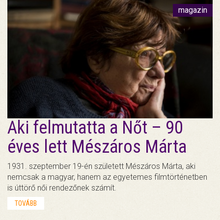
magazin
Aki felmutatta a Nőt – 90
éves lett Mészáros Márta
1931. szeptember 19-én született Mészáros Márta, aki
nemcsak a magyar, hanem az egyetemes filmtörténetben
is úttörő női rendezőnek számít.
TOVÁBB