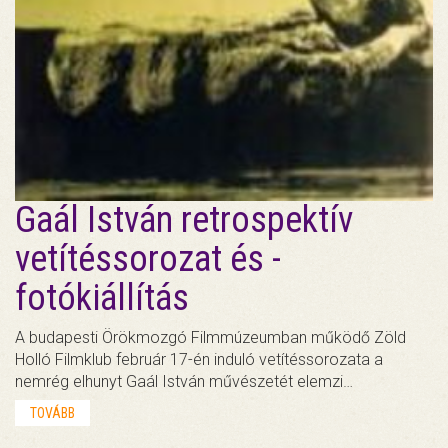
Gaál István retrospektív
vetítéssorozat és -
fotókiállítás
A budapesti Örökmozgó Filmmúzeumban működő Zöld
Holló Filmklub február 17-én induló vetítéssorozata a
nemrég elhunyt Gaál István művészetét elemzi…
TOVÁBB