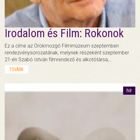
Irodalom és Film: Rokonok
Ez a címe az Örökmozgó Filmmúzeum szeptemberi
rendezvénysorozatának, melynek részeként szeptember
21-én Szabó István filmrendező és alkotótársa,…
TOVÁBB
hír