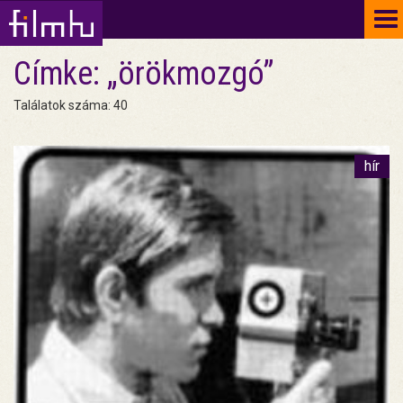
To
na
Címke: „örökmozgó”
Találatok száma: 40
hír