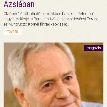
Ázsiában
Október 16-tól látható a mozikban Fazakas Péter első
nagyjátékfilmje, a Para című vígjáték, Moldoványi Ferenc
és Mundruczó Kornél filmjei képviselik…
TOVÁBB
magazin