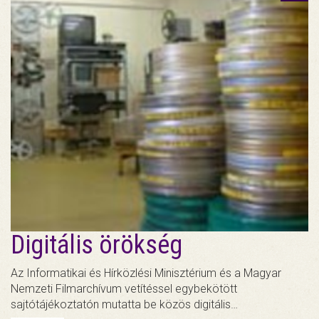
Digitális örökség
Az Informatikai és Hírközlési Minisztérium és a Magyar
Nemzeti Filmarchívum vetítéssel egybekötött
sajtótájékoztatón mutatta be közös digitális…