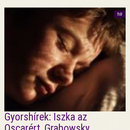
hír
Gyorshírek: Iszka az
Oscarért, Grabowsky