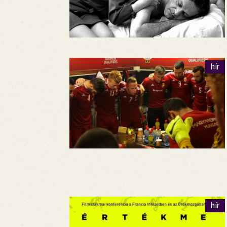
hír
hír