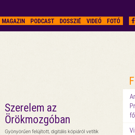
MAGAZIN
PODCAST
DOSSZIÉ
VIDEÓ
FOTÓ
F
A
Szerelem az
P
fő
Örökmozgóban
Vi
Gyönyörűen felújított, digitális kópiáról vetítik