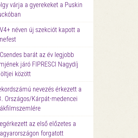
lgy várja a gyerekeket a Puskin
uckóban
V4+ néven új szekciót kapott a
nefest
 Csendes barát az év legjobb
lmjének járó FIPRESCI Nagydíj
löltjei között
ekordszámú nevezés érkezett a
3. Országos/Kárpát-medencei
iákfilmszemlére
gérkezett az első előzetes a
agyarországon forgatott