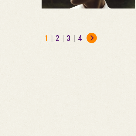
1
|
2
|
3
|
4