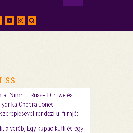
riss
ntal Nimród Russell Crowe és
riyanka Chopra Jones
szereplésével rendezi új filmjét
li, a veréb, Egy kupac kufli és egy