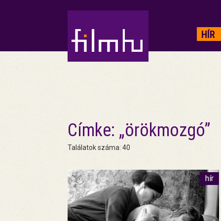
HIRDETÉS
HÍR
Címke: „örökmozgó”
Találatok száma: 40
hír