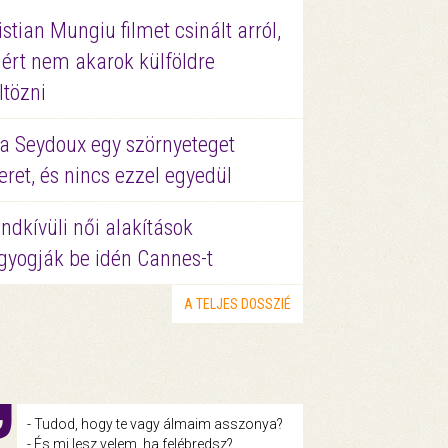
istian Mungiu filmet csinált arról,
ért nem akarok külföldre
ltözni
a Seydoux egy szörnyeteget
eret, és nincs ezzel egyedül
ndkívüli női alakítások
gyogják be idén Cannes-t
A TELJES DOSSZIÉ
- Tudod, hogy te vagy álmaim asszonya?
- És mi lesz velem, ha felébredsz?