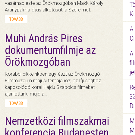
vasárnap este az Örökmozgóban Makk Károly
Tö
Aranypálma-díjas alkotását, a Szerelmet.
K
TOVÁBB
A 
Muhi András Pires
Ci
dokumentumfilmje az
A
Örökmozgóban
fi
je
Korábbi cikkeinkben egyrészt az Örökmozgó
Filmmúzeum májusi témájához, az Ifjúsághoz
R
kapcsolódó korai Hajdu Szabolcs filmeket
ajánlottunk, majd a…
3
TOVÁBB
D
Nemzetközi filmszakmai
Me
M
konferencia Budapesten