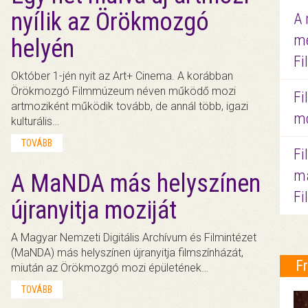
nyílik az Örökmozgó
A 
me
helyén
Fi
Október 1-jén nyit az Art+ Cinema. A korábban
Örökmozgó Filmmúzeum néven működő mozi
Fi
artmoziként működik tovább, de annál több, igazi
mo
kulturális…
TOVÁBB
Fi
ma
A MaNDA más helyszínen
Fi
újranyitja moziját
A Magyar Nemzeti Digitális Archívum és Filmintézet
(MaNDA) más helyszínen újranyitja filmszínházát,
F
miután az Örökmozgó mozi épületének…
TOVÁBB