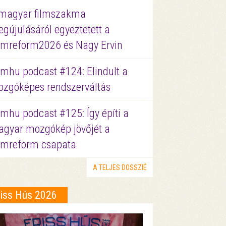
magyar filmszakma
gújulásáról egyeztetett a
lmreform2026 és Nagy Ervin
lmhu podcast #124: Elindult a
zgóképes rendszerváltás
lmhu podcast #125: Így építi a
gyar mozgókép jövőjét a
lmreform csapata
A TELJES DOSSZIÉ
riss Hús 2026