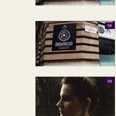
hír
hír