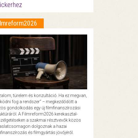
ickerhez
ilmreform2026
zalom, türelem és konzultáció. Ha ez megvan,
ödni fog a rendszer” – megkezdődött a
ös gondolkodás egy új filmfinanszírozási
uktúráról. A Filmreform2026 kerekasztal-
zélgetéseken a szakmai résztvevők közös
vaslatcsomagon dolgoznak a hazai
mfinanszírozás és filmgyártás jövőjéről.