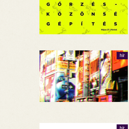
hír
hír