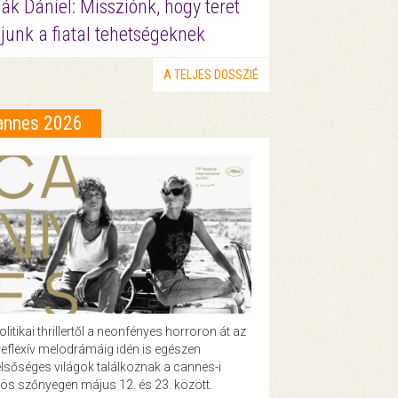
ák Dániel: Missziónk, hogy teret
junk a fiatal tehetségeknek
A TELJES DOSSZIÉ
annes 2026
olitikai thrillertől a neonfényes horroron át az
eflexív melodrámáig idén is egészen
lsőséges világok találkoznak a cannes-i
ös szőnyegen május 12. és 23. között.