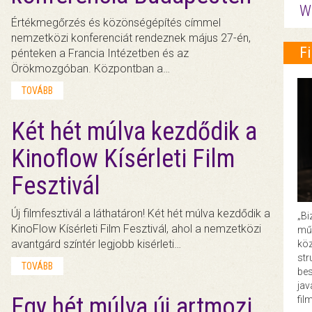
W
Értékmegőrzés és közönségépítés címmel
nemzetközi konferenciát rendeznek május 27-én,
F
pénteken a Francia Intézetben és az
Örökmozgóban. Központban a…
TOVÁBB
Két hét múlva kezdődik a
Kinoflow Kísérleti Film
Fesztivál
Új filmfesztivál a láthatáron! Két hét múlva kezdődik a
„Bi
KinoFlow Kísérleti Film Fesztivál, ahol a nemzetközi
műk
avantgárd színtér legjobb kisérleti…
köz
str
TOVÁBB
bes
ja
Egy hét múlva új artmozi
fil