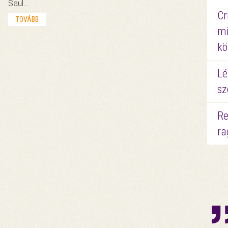
Saul…
Cr
TOVÁBB
mi
kö
Lé
sz
Re
ra