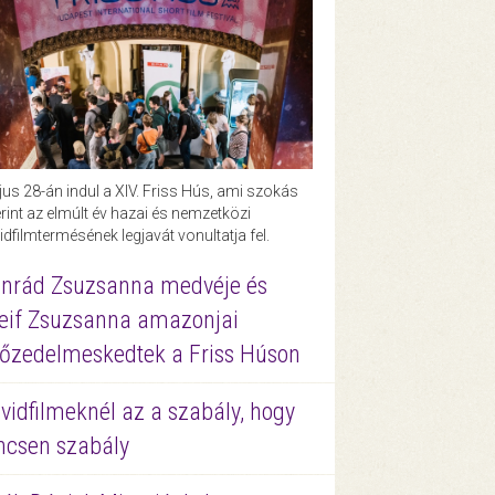
us 28-án indul a XIV. Friss Hús, ami szokás
rint az elmúlt év hazai és nemzetközi
idfilmtermésének legjavát vonultatja fel.
nrád Zsuzsanna medvéje és
eif Zsuzsanna amazonjai
őzedelmeskedtek a Friss Húson
vidfilmeknél az a szabály, hogy
ncsen szabály