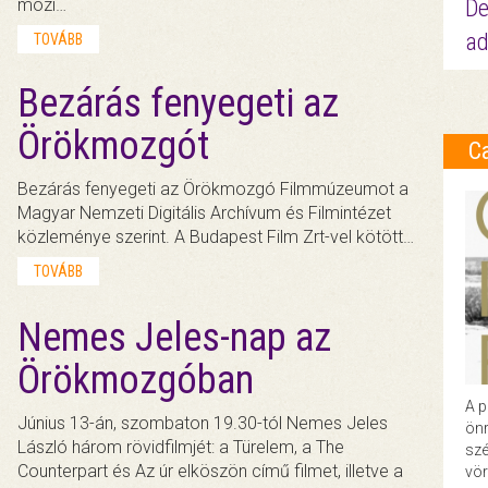
De
mozi…
ad
TOVÁBB
Bezárás fenyegeti az
Örökmozgót
C
Bezárás fenyegeti az Örökmozgó Filmmúzeumot a
Magyar Nemzeti Digitális Archívum és Filmintézet
közleménye szerint. A Budapest Film Zrt-vel kötött…
TOVÁBB
Nemes Jeles-nap az
Örökmozgóban
A p
Június 13-án, szombaton 19.30-tól Nemes Jeles
önr
László három rövidfilmjét: a Türelem, a The
szé
Counterpart és Az úr elköszön című filmet, illetve a
vör