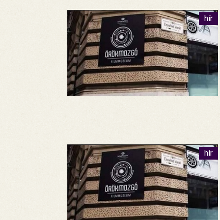
hír
hír