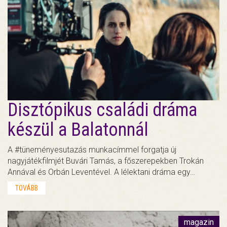
Disztópikus családi dráma
készül a Balatonnál
A #tüneményesutazás munkacímmel forgatja új
nagyjátékfilmjét Buvári Tamás, a főszerepekben Trokán
Annával és Orbán Leventével. A lélektani dráma egy…
TOVÁBB
magazin