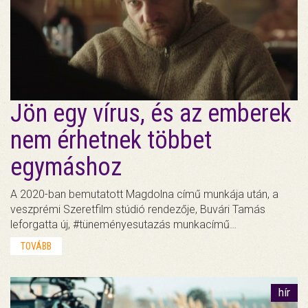
Jön egy vírus, és az emberek
nem érhetnek többet
egymáshoz
A 2020-ban bemutatott Magdolna című munkája után, a
veszprémi Szeretfilm stúdió rendezője, Buvári Tamás
leforgatta új, #tüneményesutazás munkacímű…
TOVÁBB
hír