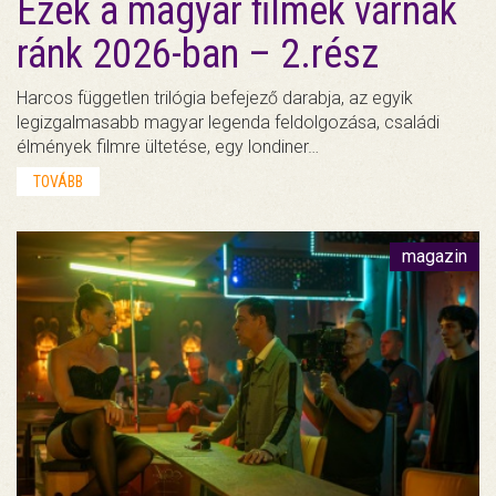
Ezek a magyar filmek várnak
ránk 2026-ban – 2.rész
Harcos független trilógia befejező darabja, az egyik
legizgalmasabb magyar legenda feldolgozása, családi
élmények filmre ültetése, egy londiner…
TOVÁBB
magazin