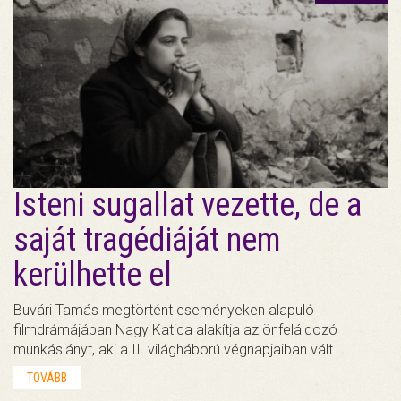
Isteni sugallat vezette, de a
saját tragédiáját nem
kerülhette el
Buvári Tamás megtörtént eseményeken alapuló
filmdrámájában Nagy Katica alakítja az önfeláldozó
munkáslányt, aki a II. világháború végnapjaiban vált…
TOVÁBB