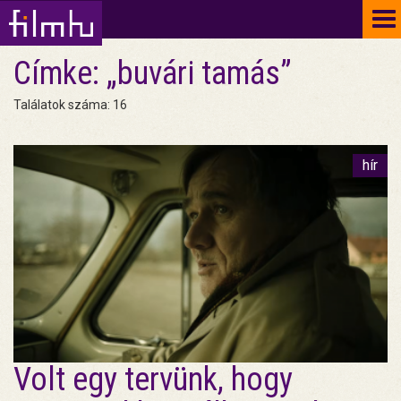
To
na
Címke: „buvári tamás”
Találatok száma: 16
hír
Volt egy tervünk, hogy