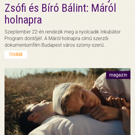
Zsófi és Bíró Bálint: Máról
holnapra
Szeptember 22-én rendezik meg a nyolcadik Inkubátor
Program döntőjét. A Máról holnapra című szerzői
dokumentumfilm Budapest város szörny-szerű…
TOVÁBB
magazin