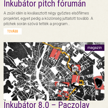
Inkubátor pitch fórumán
A zsűri idén is kiválasztott négy győztes elsőfilmes
projektet, egyet pedig a közönség juttatott tovább. A
pitchek során szóvá tették a program…
TOVÁBB
magazin
Inkubátor 8.0 – Paczolay