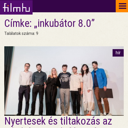
To
na
Címke: „inkubátor 8.0”
Találatok száma: 9
hír
Nyertesek és tiltakozás az