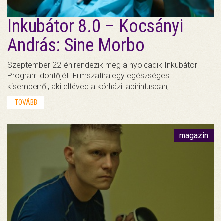
Inkubátor 8.0 – Kocsányi
András: Sine Morbo
Szeptember 22-én rendezik meg a nyolcadik Inkubátor
Program döntőjét. Filmszatíra egy egészséges
kisemberről, aki eltéved a kórházi labirintusban,…
TOVÁBB
magazin