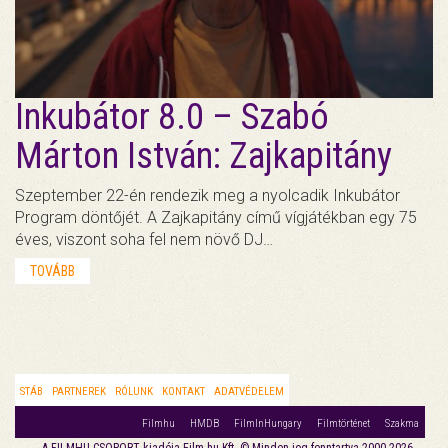
Inkubátor 8.0 – Szabó
Márton István: Zajkapitány
Szeptember 22-én rendezik meg a nyolcadik Inkubátor
Program döntőjét. A Zajkapitány című vígjátékban egy 75
éves, viszont soha fel nem növő DJ…
TOVÁBB
STÁB
PARTNEREK
RÓLUNK
KONTAKT
ADATVÉDELEM
Filmhu
HMDB
FilmInHungary
Filmtörténet
Szakma
A FILMHU-CSOPORT kiadója Film.hu Kft. © Minden jog fenntartva 2000-2026