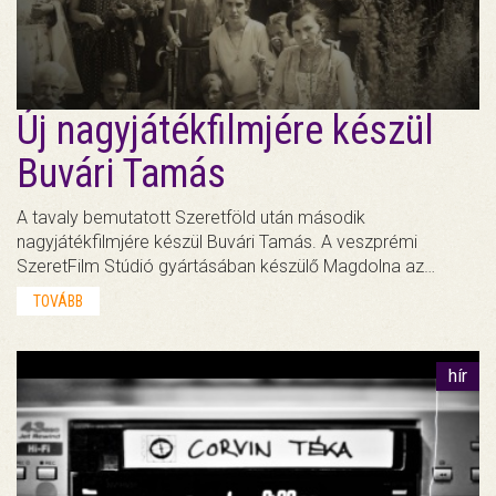
Új nagyjátékfilmjére készül
Buvári Tamás
A tavaly bemutatott Szeretföld után második
nagyjátékfilmjére készül Buvári Tamás. A veszprémi
SzeretFilm Stúdió gyártásában készülő Magdolna az…
TOVÁBB
hír