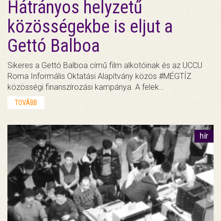
Hátrányos helyzetű
közösségekbe is eljut a
Gettó Balboa
Sikeres a Gettó Balboa című film alkotóinak és az UCCU
Roma Informális Oktatási Alapítvány közös #MÉGTÍZ
közösségi finanszírozási kampánya. A felek…
TOVÁBB
hír