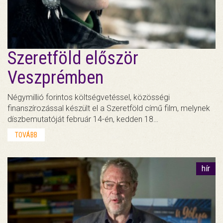
Szeretföld először
Veszprémben
Négymillió forintos költségvetéssel, közösségi
finanszírozással készült el a Szeretföld című film, melynek
díszbemutatóját február 14-én, kedden 18…
TOVÁBB
hír