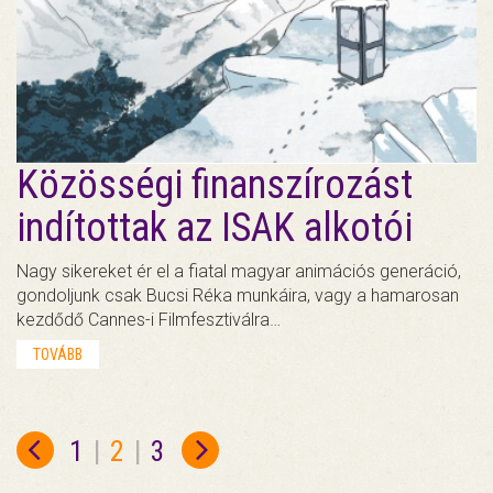
Közösségi finanszírozást
indítottak az ISAK alkotói
Nagy sikereket ér el a fiatal magyar animációs generáció,
gondoljunk csak Bucsi Réka munkáira, vagy a hamarosan
kezdődő Cannes-i Filmfesztiválra…
TOVÁBB
1
|
2
|
3