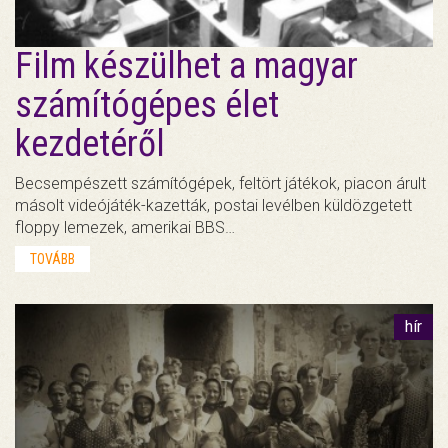
Film készülhet a magyar
számítógépes élet
kezdetéről
Becsempészett számítógépek, feltört játékok, piacon árult
másolt videójáték-kazetták, postai levélben küldözgetett
floppy lemezek, amerikai BBS…
TOVÁBB
hír