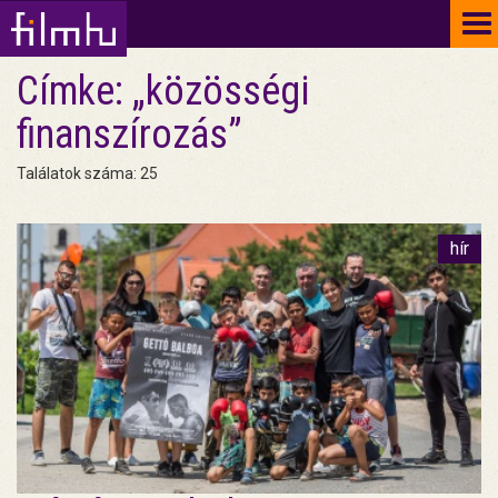
To
na
Címke: „közösségi
finanszírozás”
Találatok száma: 25
hír