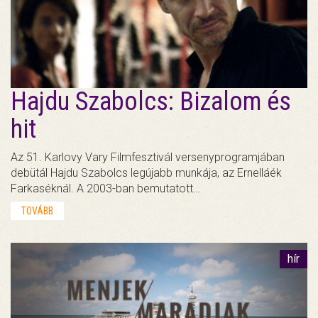
Hajdu Szabolcs: Bizalom és
hit
Az 51. Karlovy Vary Filmfesztivál versenyprogramjában
debütál Hajdu Szabolcs legújabb munkája, az Ernelláék
Farkaséknál. A 2003-ban bemutatott…
TOVÁBB
hír