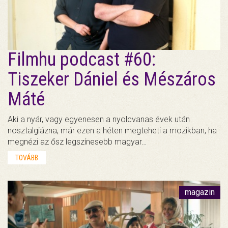
Filmhu podcast #60:
Tiszeker Dániel és Mészáros
Máté
Aki a nyár, vagy egyenesen a nyolcvanas évek után
nosztalgiázna, már ezen a héten megteheti a mozikban, ha
megnézi az ősz legszínesebb magyar…
TOVÁBB
magazin