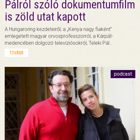
Pálról szóló dokumentumfilm
is zöld utat kapott
A Hungaroring kezdeteiről, a „Kenya nagy fiaként”
emlegetett magyar orvosprofesszorról, a Kárpát-
medencében dolgozó televíziósokról, Teleki Pál…
TOVÁBB
podcast