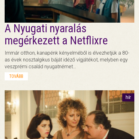
A Nyugati nyaralás
megérkezett a Netflixre
Immár otthon, kanapénk kényelméből is élvezhetjük a 80-
as évek nosztalgikus báját idéző vígjátékot, melyben egy
veszprémi család nyugatnémet…
TOVÁBB
hír