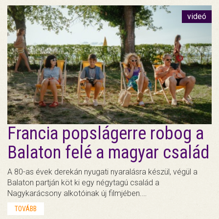
videó
Francia popslágerre robog a
Balaton felé a magyar család
A 80-as évek derekán nyugati nyaralásra készül, végül a
Balaton partján köt ki egy négytagú család a
Nagykarácsony alkotóinak új filmjében.…
TOVÁBB