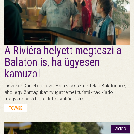
A Riviéra helyett megteszi a
Balaton is, ha ügyesen
kamuzol
Tiszeker Dániel és Lévai Balázs visszatértek a Balatonhoz,
ahol egy önmagukat nyugatnémet turistáknak kiadó
magyar család fordulatos vakációjáról…
TOVÁBB
videó