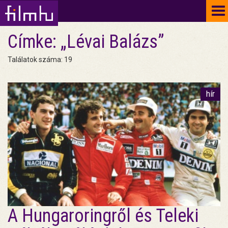
To
na
Címke: „Lévai Balázs”
Találatok száma: 19
hír
A Hungaroringről és Teleki