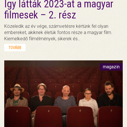
Így látták 2023-at a magyar
filmesek – 2. rész
Közeledik az év vége, számvetésre kértünk fel olyan
embereket, akiknek életük fontos része a magyar film.
Kiemelkedő filmélmények, sikerek és…
TOVÁBB
magazin