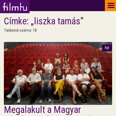
To
na
Címke: „liszka tamás”
Találatok száma: 18
hír
Megalakult a Magyar