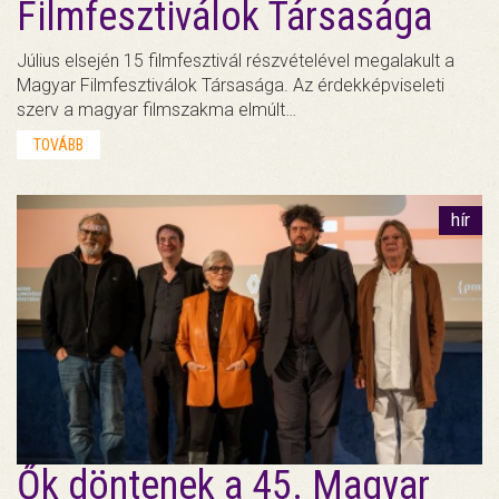
Filmfesztiválok Társasága
Július elsején 15 filmfesztivál részvételével megalakult a
Magyar Filmfesztiválok Társasága. Az érdekképviseleti
szerv a magyar filmszakma elmúlt…
TOVÁBB
hír
Ők döntenek a 45. Magyar