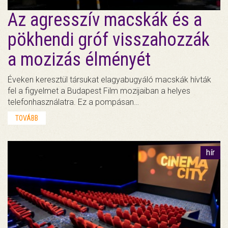
Az agresszív macskák és a
pökhendi gróf visszahozzák
a mozizás élményét
Éveken keresztül társukat elagyabugyáló macskák hívták
fel a figyelmet a Budapest Film mozijaiban a helyes
telefonhasználatra. Ez a pompásan…
TOVÁBB
hír