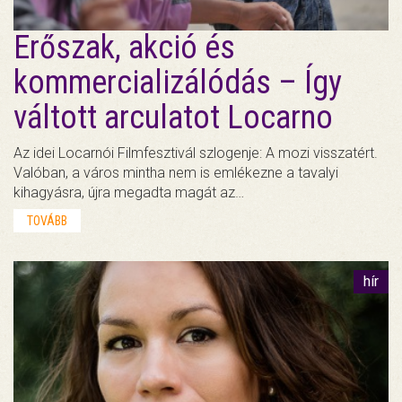
Erőszak, akció és
kommercializálódás – Így
váltott arculatot Locarno
Az idei Locarnói Filmfesztivál szlogenje: A mozi visszatért.
Valóban, a város mintha nem is emlékezne a tavalyi
kihagyásra, újra megadta magát az…
TOVÁBB
hír