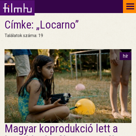
To
na
Címke: „Locarno”
Találatok száma: 19
hír
Magyar koprodukció lett a