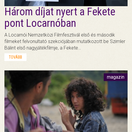
Három díjat nyert a Fekete
pont Locarnóban
A Locarnói Nemzetközi Filmfesztivál első és második
filmeket felvonultató szekciójában mutatkozott be Szimler
Bálint első nagyjátékfilmje, a Fekete…
TOVÁBB
magazin