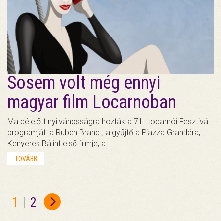
Sosem volt még ennyi
magyar film Locarnoban
Ma délelőtt nyilvánosságra hozták a 71. Locarnói Fesztivál
programját: a Ruben Brandt, a gyűjtő a Piazza Grandéra,
Kenyeres Bálint első filmje, a…
TOVÁBB
1
|
2