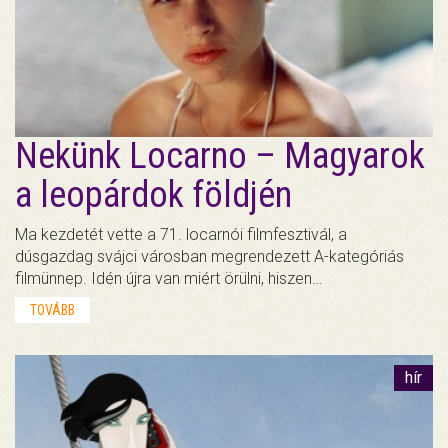
Nekünk Locarno – Magyarok
a leopárdok földjén
Ma kezdetét vette a 71. locarnói filmfesztivál, a
dúsgazdag svájci városban megrendezett A-kategóriás
filmünnep. Idén újra van miért örülni, hiszen…
TOVÁBB
hír