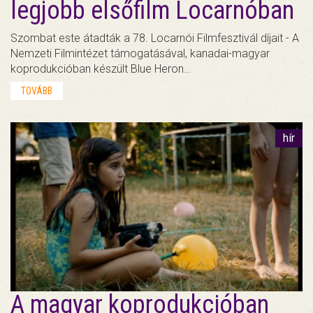
legjobb elsőfilm Locarnóban
Szombat este átadták a 78. Locarnói Filmfesztivál díjait - A
Nemzeti Filmintézet támogatásával, kanadai-magyar
koprodukcióban készült Blue Heron…
TOVÁBB
hír
A magyar koprodukcióban