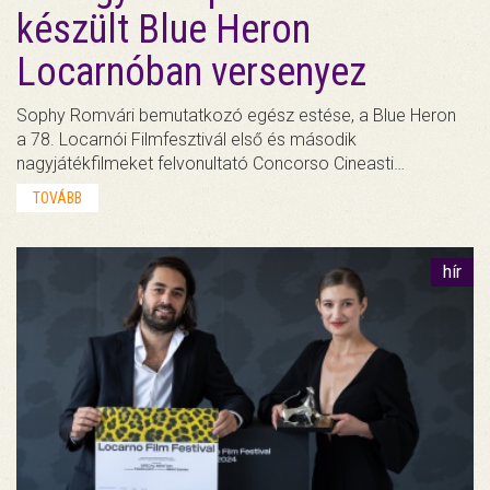
készült Blue Heron
Locarnóban versenyez
Sophy Romvári bemutatkozó egész estése, a Blue Heron
a 78. Locarnói Filmfesztivál első és második
nagyjátékfilmeket felvonultató Concorso Cineasti…
TOVÁBB
hír