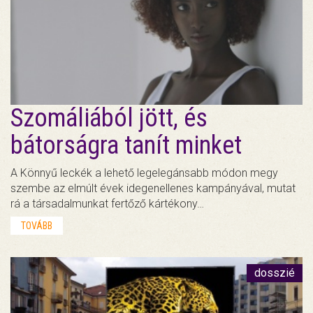
Szomáliából jött, és
bátorságra tanít minket
A Könnyű leckék a lehető legelegánsabb módon megy
szembe az elmúlt évek idegenellenes kampányával, mutat
rá a társadalmunkat fertőző kártékony…
TOVÁBB
dosszié