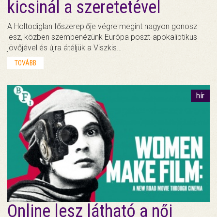
kicsinál a szeretetével
A Holtodiglan főszereplője végre megint nagyon gonosz
lesz, közben szembenézünk Európa poszt-apokaliptikus
jövőjével és újra átéljük a Viszkis…
TOVÁBB
hír
Online lesz látható a női