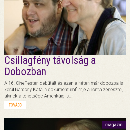
Csillagfény távolság a
Dobozban
A 16. CineFesten debütált és ezen a héten már dobozba is
kerül Bársony Katalin dokumentumfilmje a roma zenészről,
akinek a tehetsége Amerikáig is…
TOVÁBB
magazin