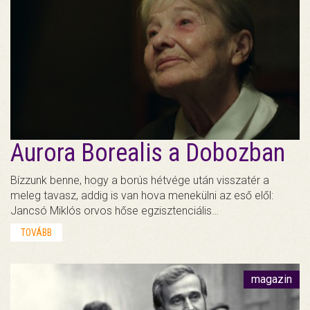
Aurora Borealis a Dobozban
Bízzunk benne, hogy a borús hétvége után visszatér a
meleg tavasz, addig is van hova menekülni az eső elől:
Jancsó Miklós orvos hőse egzisztenciális…
TOVÁBB
magazin