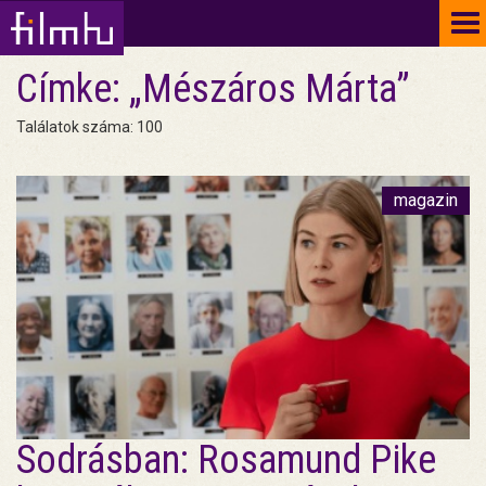
To
na
Címke: „Mészáros Márta”
Találatok száma: 100
magazin
Sodrásban: Rosamund Pike