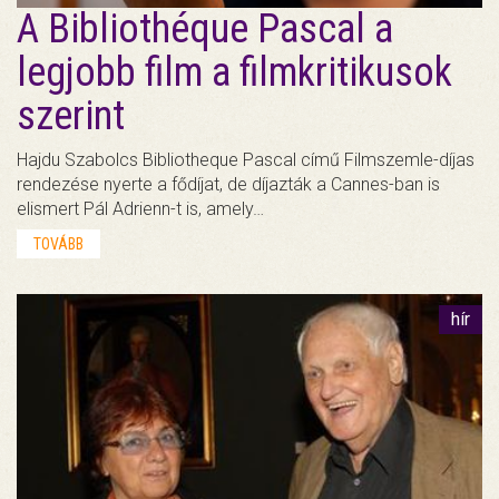
A Bibliothéque Pascal a
legjobb film a filmkritikusok
szerint
Hajdu Szabolcs Bibliotheque Pascal című Filmszemle-díjas
rendezése nyerte a fődíjat, de díjazták a Cannes-ban is
elismert Pál Adrienn-t is, amely…
TOVÁBB
hír