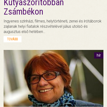
Kutyaszorítóbban
Zsámbékon
Ingyenes színházi, filmes, helytörténeti, zenei és írótáborok
zajlanak helyi fiatalok részvételével július utolsó és
augusztus első hetében…
TOVÁBB
hír