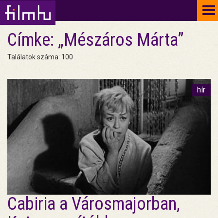
To
na
Címke: „Mészáros Márta”
Találatok száma: 100
hír
Cabiria a Városmajorban,