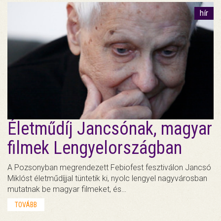
hír
Életműdíj Jancsónak, magyar
filmek Lengyelországban
A Pozsonyban megrendezett Febiofest fesztiválon Jancsó
Miklóst életműdíjjal tüntetik ki, nyolc lengyel nagyvárosban
mutatnak be magyar filmeket, és…
TOVÁBB