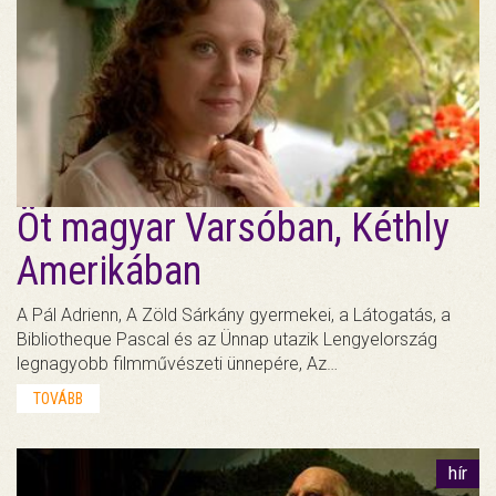
Öt magyar Varsóban, Kéthly
Amerikában
A Pál Adrienn, A Zöld Sárkány gyermekei, a Látogatás, a
Bibliotheque Pascal és az Ünnap utazik Lengyelország
legnagyobb filmművészeti ünnepére, Az…
TOVÁBB
hír