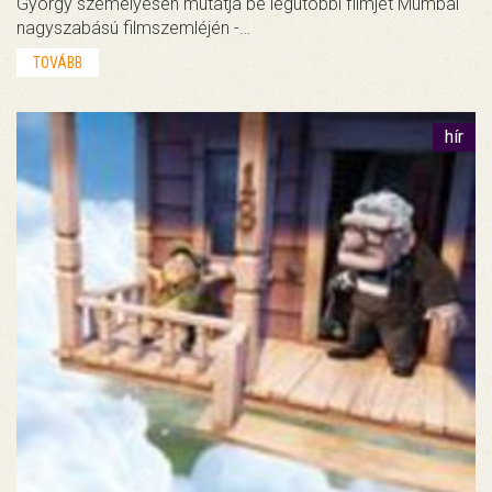
György személyesen mutatja be legutóbbi filmjét Mumbai
nagyszabású filmszemléjén -…
TOVÁBB
hír