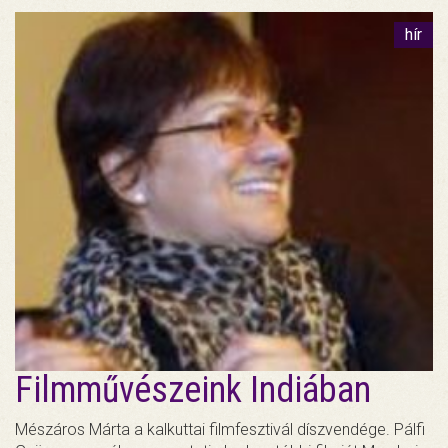
hír
Filmművészeink Indiában
Mészáros Márta a kalkuttai filmfesztivál díszvendége. Pálfi