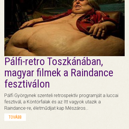
Pálfi-retro Toszkánában,
magyar filmek a Raindance
fesztiválon
Pálfi Györgynek szenteli retrospektív programját a luccai
fesztivál, a Köntörfalak és az Itt vagyok utazik a
Raindance-re, életműdíjat kap Mészáros…
TOVÁBB