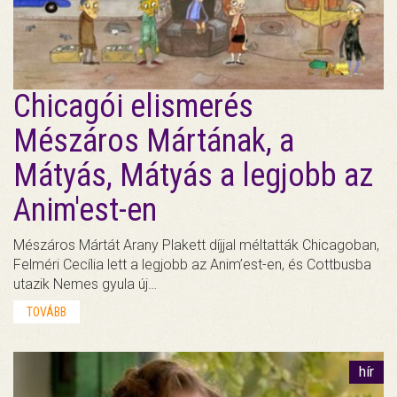
Chicagói elismerés
Mészáros Mártának, a
Mátyás, Mátyás a legjobb az
Anim'est-en
Mészáros Mártát Arany Plakett díjjal méltatták Chicagoban,
Felméri Cecília lett a legjobb az Anim’est-en, és Cottbusba
utazik Nemes gyula új…
TOVÁBB
hír