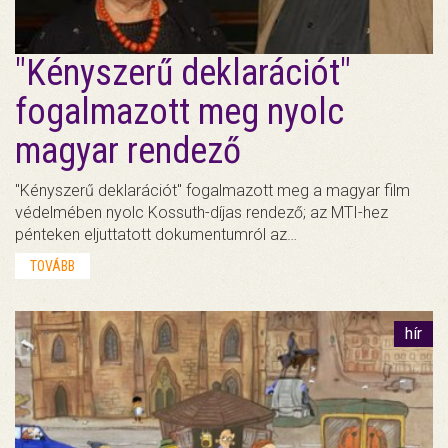
"Kényszerű deklarációt"
fogalmazott meg nyolc
magyar rendező
"Kényszerű deklarációt" fogalmazott meg a magyar film
védelmében nyolc Kossuth-díjas rendező; az MTI-hez
pénteken eljuttatott dokumentumról az…
TOVÁBB
hír