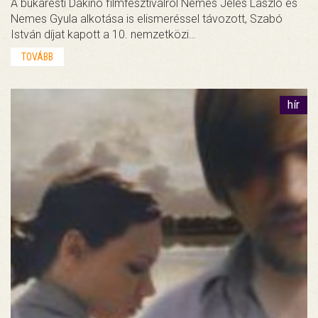
A bukaresti Dakino filmfesztiválról Nemes Jeles László és
Nemes Gyula alkotása is elismeréssel távozott, Szabó
István díjat kapott a 10. nemzetközi…
TOVÁBB
hír