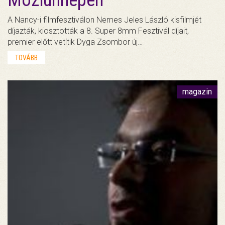
Moziünnepen
A Nancy-i filmfesztiválon Nemes Jeles László kisfilmjét
díjazták, kiosztották a 8. Super 8mm Fesztivál díjait,
premier előtt vetítik Dyga Zsombor új…
TOVÁBB
magazin