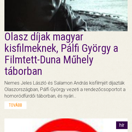
Olasz díjak magyar
kisfilmeknek, Pálfi György a
Filmtett-Duna Műhely
táborban
Nemes Jeles László és Salamon András kisfilmjét díjazták
Olaszországban, Pálfi György vezeti a rendezőcsoportot a
homoródfürdői táborban, és nyári…
TOVÁBB
hír