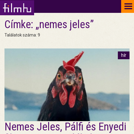
To
na
Címke: „nemes jeles”
Találatok száma: 9
hír
Nemes Jeles, Pálfi és Enyedi